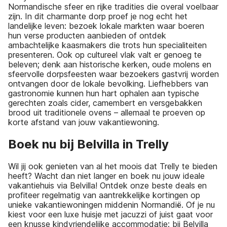
Normandische sfeer en rijke tradities die overal voelbaar
zijn. In dit charmante dorp proef je nog echt het
landelijke leven: bezoek lokale markten waar boeren
hun verse producten aanbieden of ontdek
ambachtelijke kaasmakers die trots hun specialiteiten
presenteren. Ook op cultureel vlak valt er genoeg te
beleven; denk aan historische kerken, oude molens en
sfeervolle dorpsfeesten waar bezoekers gastvrij worden
ontvangen door de lokale bevolking. Liefhebbers van
gastronomie kunnen hun hart ophalen aan typische
gerechten zoals cider, camembert en versgebakken
brood uit traditionele ovens – allemaal te proeven op
korte afstand van jouw vakantiewoning.
Boek nu bij Belvilla in Trelly
Wil jij ook genieten van al het moois dat Trelly te bieden
heeft? Wacht dan niet langer en boek nu jouw ideale
vakantiehuis via Belvilla! Ontdek onze beste deals en
profiteer regelmatig van aantrekkelijke kortingen op
unieke vakantiewoningen middenin Normandië. Of je nu
kiest voor een luxe huisje met jacuzzi of juist gaat voor
een knusse kindvriendelijke accommodatie: bij Belvilla