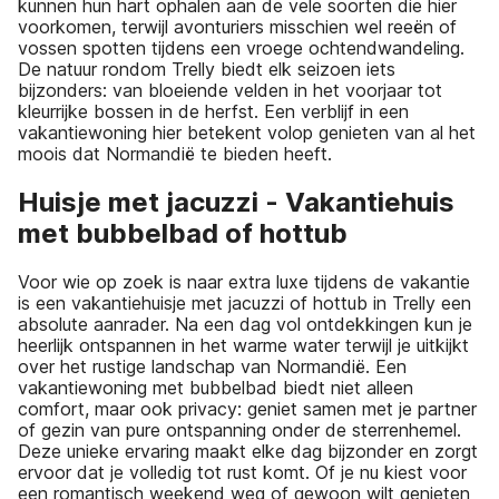
kunnen hun hart ophalen aan de vele soorten die hier
voorkomen, terwijl avonturiers misschien wel reeën of
vossen spotten tijdens een vroege ochtendwandeling.
De natuur rondom Trelly biedt elk seizoen iets
bijzonders: van bloeiende velden in het voorjaar tot
kleurrijke bossen in de herfst. Een verblijf in een
vakantiewoning hier betekent volop genieten van al het
moois dat Normandië te bieden heeft.
Huisje met jacuzzi - Vakantiehuis
met bubbelbad of hottub
Voor wie op zoek is naar extra luxe tijdens de vakantie
is een vakantiehuisje met jacuzzi of hottub in Trelly een
absolute aanrader. Na een dag vol ontdekkingen kun je
heerlijk ontspannen in het warme water terwijl je uitkijkt
over het rustige landschap van Normandië. Een
vakantiewoning met bubbelbad biedt niet alleen
comfort, maar ook privacy: geniet samen met je partner
of gezin van pure ontspanning onder de sterrenhemel.
Deze unieke ervaring maakt elke dag bijzonder en zorgt
ervoor dat je volledig tot rust komt. Of je nu kiest voor
een romantisch weekend weg of gewoon wilt genieten