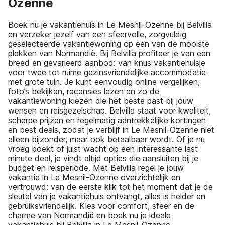
Ozenne
Boek nu je vakantiehuis in Le Mesnil-Ozenne bij Belvilla
en verzeker jezelf van een sfeervolle, zorgvuldig
geselecteerde vakantiewoning op een van de mooiste
plekken van Normandië. Bij Belvilla profiteer je van een
breed en gevarieerd aanbod: van knus vakantiehuisje
voor twee tot ruime gezinsvriendelijke accommodatie
met grote tuin. Je kunt eenvoudig online vergelijken,
foto’s bekijken, recensies lezen en zo de
vakantiewoning kiezen die het beste past bij jouw
wensen en reisgezelschap. Belvilla staat voor kwaliteit,
scherpe prijzen en regelmatig aantrekkelijke kortingen
en best deals, zodat je verblijf in Le Mesnil-Ozenne niet
alleen bijzonder, maar ook betaalbaar wordt. Of je nu
vroeg boekt of juist wacht op een interessante last
minute deal, je vindt altijd opties die aansluiten bij je
budget en reisperiode. Met Belvilla regel je jouw
vakantie in Le Mesnil-Ozenne overzichtelijk en
vertrouwd: van de eerste klik tot het moment dat je de
sleutel van je vakantiehuis ontvangt, alles is helder en
gebruiksvriendelijk. Kies voor comfort, sfeer en de
charme van Normandië en boek nu je ideale
vakantiehuis bij Belvilla in Le Mesnil-Ozenne.