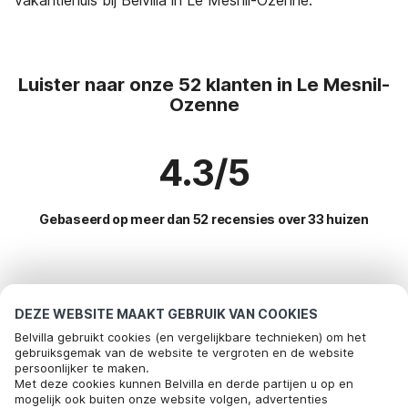
Luister naar onze 52 klanten in Le Mesnil-
Ozenne
4.3/5
Gebaseerd op meer dan 52 recensies over 33 huizen
Meest populaire bestemmingen voor
vakantie
DEZE WEBSITE MAAKT GEBRUIK VAN COOKIES
Belvilla gebruikt cookies (en vergelijkbare technieken) om het
Top steden met top voorzieningen voor vakantie
gebruiksgemak van de website te vergroten en de website
persoonlijker te maken.
Bel om te boeken
Kindvriendelijke vakantiehuizen bayeux
Met deze cookies kunnen Belvilla en derde partijen u op en
Populaire voorzieningen voor vakantie in Le-mesnil-
mogelijk ook buiten onze website volgen, advertenties
Kindvriendelijke vakantiehuizen saint-germain-du-pert