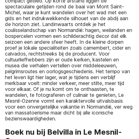
compact gebied. Op korte afstand liggen de
spectaculaire getijden rond de baai van Mont Saint-
Michel, waar je kunt wandelen over het wad met een
gids en het indrukwekkende silhouet van de abdij aan
de horizon ziet. Landinwaarts ontdek je het
coulisselandschap van Normandië: hagen, weilanden en
bospercelen vormen een schilderachtig decor dat elk
seizoen een andere sfeer heeft. In de kleine dorpen
proef je lokale specialiteiten zoals camembert, cider en
calvados, rechtstreeks bij de producent. Voor
cultuurliefhebbers zijn er oude kerken, kastelen en
musea die verhalen vertellen over middeleeuwen,
pelgrimsroutes en oorlogsgeschiedenis. Het tempo van
het leven ligt hier lager, wat je tijdens een verblijf
merkbaar voelt: minder verkeer, meer stilte, meer tijd
voor elkaar. Of je nu komt om te onthaasten, te
wandelen, te fotograferen of culinair te genieten, Le
Mesnil-Ozenne vormt een karaktervolle uitvalsbasis
voor een onvergetelijke vakantie in Normandië, ver weg
van massatoerisme maar dicht bij alle iconische
bezienswaardigheden.
Boek nu bij Belvilla in Le Mesnil-