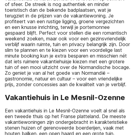
of sfeer. De streek is nog authentiek en minder
toeristisch dan de bekende badplaatsen, wat je
terugziet in de prijzen van de vakantiewoning. Je
profiteert van een rustige ligging, groene vergezichten
en een knusse inrichting, terwijl je portemonnee
gespaard blijft. Perfect voor stellen die een romantisch
weekend zoeken, maar ook voor een gezinsvriendelijk
verblijf waarin ruimte, tuin en privacy belangrijk zijn. Door
slim te plannen en te kiezen voor een voordelige last
minute booking kun je extra besparen en misschien nét
dat iets ruimere vakantiehuisje kiezen met een grotere
tuin of een mooi uitzicht over de Normandische bocage.
Zo geniet je van al het goede van Normandië –
gastronomie, natuur en cultuur – voor een vriendelijke
prijs, zonder concessies aan de kwaliteit van je verblijf.
Vakantiehuis in Le Mesnil-Ozenne
Een vakantiehuis in Le Mesnil-Ozenne voelt al snel als
een tweede thuis op het Franse platteland. De meeste
vakantiewoningen zijn ondergebracht in karakteristieke
stenen huizen of gerenoveerde boerderijen, vaak met
houten balken, een open haard en een grote tuin.