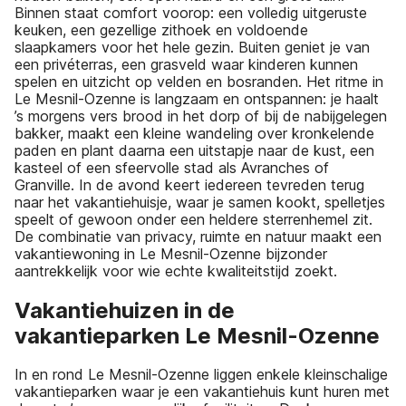
Binnen staat comfort voorop: een volledig uitgeruste
keuken, een gezellige zithoek en voldoende
slaapkamers voor het hele gezin. Buiten geniet je van
een privéterras, een grasveld waar kinderen kunnen
spelen en uitzicht op velden en bosranden. Het ritme in
Le Mesnil-Ozenne is langzaam en ontspannen: je haalt
’s morgens vers brood in het dorp of bij de nabijgelegen
bakker, maakt een kleine wandeling over kronkelende
paden en plant daarna een uitstapje naar de kust, een
kasteel of een sfeervolle stad als Avranches of
Granville. In de avond keert iedereen tevreden terug
naar het vakantiehuisje, waar je samen kookt, spelletjes
speelt of gewoon onder een heldere sterrenhemel zit.
De combinatie van privacy, ruimte en natuur maakt een
vakantiewoning in Le Mesnil-Ozenne bijzonder
aantrekkelijk voor wie echte kwaliteitstijd zoekt.
Vakantiehuizen in de
vakantieparken Le Mesnil-Ozenne
In en rond Le Mesnil-Ozenne liggen enkele kleinschalige
vakantieparken waar je een vakantiehuis kunt huren met