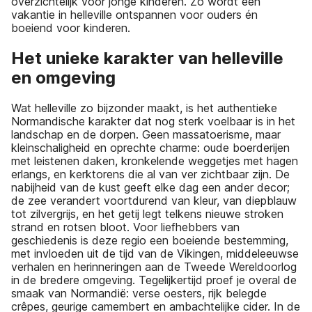
overzichtelijk voor jonge kinderen. Zo wordt een
vakantie in helleville ontspannen voor ouders én
boeiend voor kinderen.
Het unieke karakter van helleville
en omgeving
Wat helleville zo bijzonder maakt, is het authentieke
Normandische karakter dat nog sterk voelbaar is in het
landschap en de dorpen. Geen massatoerisme, maar
kleinschaligheid en oprechte charme: oude boerderijen
met leistenen daken, kronkelende weggetjes met hagen
erlangs, en kerktorens die al van ver zichtbaar zijn. De
nabijheid van de kust geeft elke dag een ander decor;
de zee verandert voortdurend van kleur, van diepblauw
tot zilvergrijs, en het getij legt telkens nieuwe stroken
strand en rotsen bloot. Voor liefhebbers van
geschiedenis is deze regio een boeiende bestemming,
met invloeden uit de tijd van de Vikingen, middeleeuwse
verhalen en herinneringen aan de Tweede Wereldoorlog
in de bredere omgeving. Tegelijkertijd proef je overal de
smaak van Normandië: verse oesters, rijk belegde
crêpes, geurige camembert en ambachtelijke cider. In de