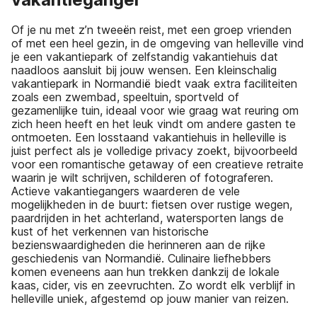
Of je nu met z’n tweeën reist, met een groep vrienden
of met een heel gezin, in de omgeving van helleville vind
je een vakantiepark of zelfstandig vakantiehuis dat
naadloos aansluit bij jouw wensen. Een kleinschalig
vakantiepark in Normandië biedt vaak extra faciliteiten
zoals een zwembad, speeltuin, sportveld of
gezamenlijke tuin, ideaal voor wie graag wat reuring om
zich heen heeft en het leuk vindt om andere gasten te
ontmoeten. Een losstaand vakantiehuis in helleville is
juist perfect als je volledige privacy zoekt, bijvoorbeeld
voor een romantische getaway of een creatieve retraite
waarin je wilt schrijven, schilderen of fotograferen.
Actieve vakantiegangers waarderen de vele
mogelijkheden in de buurt: fietsen over rustige wegen,
paardrijden in het achterland, watersporten langs de
kust of het verkennen van historische
bezienswaardigheden die herinneren aan de rijke
geschiedenis van Normandië. Culinaire liefhebbers
komen eveneens aan hun trekken dankzij de lokale
kaas, cider, vis en zeevruchten. Zo wordt elk verblijf in
helleville uniek, afgestemd op jouw manier van reizen.