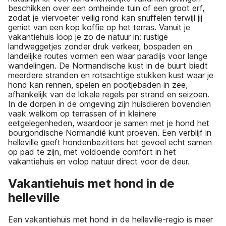
beschikken over een omheinde tuin of een groot erf,
zodat je viervoeter veilig rond kan snuffelen terwijl jij
geniet van een kop koffie op het terras. Vanuit je
vakantiehuis loop je zo de natuur in: rustige
landweggetjes zonder druk verkeer, bospaden en
landelijke routes vormen een waar paradijs voor lange
wandelingen. De Normandische kust in de buurt biedt
meerdere stranden en rotsachtige stukken kust waar je
hond kan rennen, spelen en pootjebaden in zee,
afhankelijk van de lokale regels per strand en seizoen.
In de dorpen in de omgeving zijn huisdieren bovendien
vaak welkom op terrassen of in kleinere
eetgelegenheden, waardoor je samen met je hond het
bourgondische Normandië kunt proeven. Een verblijf in
helleville geeft hondenbezitters het gevoel echt samen
op pad te zijn, met voldoende comfort in het
vakantiehuis en volop natuur direct voor de deur.
Vakantiehuis met hond in de
helleville
Een vakantiehuis met hond in de helleville-regio is meer