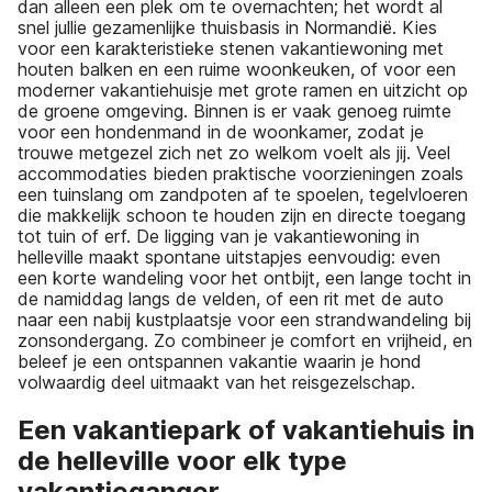
dan alleen een plek om te overnachten; het wordt al
snel jullie gezamenlijke thuisbasis in Normandië. Kies
voor een karakteristieke stenen vakantiewoning met
houten balken en een ruime woonkeuken, of voor een
moderner vakantiehuisje met grote ramen en uitzicht op
de groene omgeving. Binnen is er vaak genoeg ruimte
voor een hondenmand in de woonkamer, zodat je
trouwe metgezel zich net zo welkom voelt als jij. Veel
accommodaties bieden praktische voorzieningen zoals
een tuinslang om zandpoten af te spoelen, tegelvloeren
die makkelijk schoon te houden zijn en directe toegang
tot tuin of erf. De ligging van je vakantiewoning in
helleville maakt spontane uitstapjes eenvoudig: even
een korte wandeling voor het ontbijt, een lange tocht in
de namiddag langs de velden, of een rit met de auto
naar een nabij kustplaatsje voor een strandwandeling bij
zonsondergang. Zo combineer je comfort en vrijheid, en
beleef je een ontspannen vakantie waarin je hond
volwaardig deel uitmaakt van het reisgezelschap.
Een vakantiepark of vakantiehuis in
de helleville voor elk type
vakantieganger