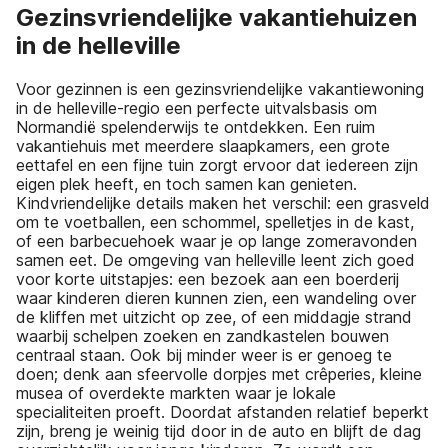
Gezinsvriendelijke vakantiehuizen
in de helleville
Voor gezinnen is een gezinsvriendelijke vakantiewoning
in de helleville-regio een perfecte uitvalsbasis om
Normandië spelenderwijs te ontdekken. Een ruim
vakantiehuis met meerdere slaapkamers, een grote
eettafel en een fijne tuin zorgt ervoor dat iedereen zijn
eigen plek heeft, en toch samen kan genieten.
Kindvriendelijke details maken het verschil: een grasveld
om te voetballen, een schommel, spelletjes in de kast,
of een barbecuehoek waar je op lange zomeravonden
samen eet. De omgeving van helleville leent zich goed
voor korte uitstapjes: een bezoek aan een boerderij
waar kinderen dieren kunnen zien, een wandeling over
de kliffen met uitzicht op zee, of een middagje strand
waarbij schelpen zoeken en zandkastelen bouwen
centraal staan. Ook bij minder weer is er genoeg te
doen; denk aan sfeervolle dorpjes met crêperies, kleine
musea of overdekte markten waar je lokale
specialiteiten proeft. Doordat afstanden relatief beperkt
zijn, breng je weinig tijd door in de auto en blijft de dag