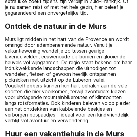
extra luxe zoekt tijdens zijn verblijf in Zuid-Frankrijk. Of
je nu samen reist of met het hele gezin, hier beleef je
gegarandeerd een onvergetelijke tijd.
Ontdek de natuur in de Murs
Murs ligt midden in het hart van de Provence en wordt
omringd door adembenemende natuur. Vanuit je
vakantiewoning wandel je zo tussen geurige
lavendelvelden, eeuwenoude olijfbomen en glooiende
heuvels vol wijngaarden. De regio staat bekend om haar
indrukwekkende landschappen die uitnodigen tot
wandelen, fietsen of gewoon heerlijk ontspannen
picknicken met uitzicht op de Luberon-vallei.
Vogelliefhebbers kunnen hun hart ophalen aan de vele
soorten die hier voorkomen, terwijl avonturiers kiezen
voor uitdagende mountainbikeroutes of klimtochten
langs rotsformaties. Ook kinderen beleven volop plezier
aan het ontdekken van kabbelende beekjes en
verborgen bospaadjes – ideaal voor een kindvriendelijk
verblijf vol avontuur en verwondering.
Huur een vakantiehuis in de Murs