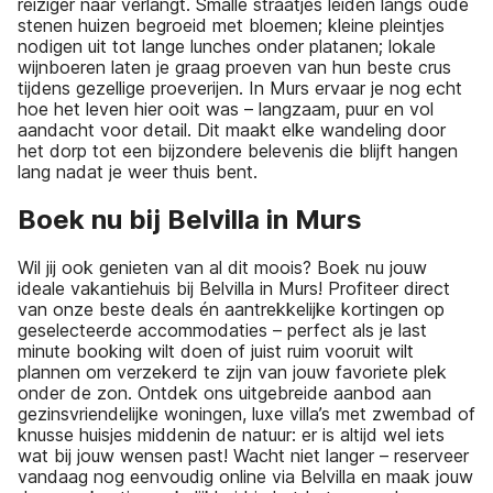
reiziger naar verlangt. Smalle straatjes leiden langs oude
stenen huizen begroeid met bloemen; kleine pleintjes
nodigen uit tot lange lunches onder platanen; lokale
wijnboeren laten je graag proeven van hun beste crus
tijdens gezellige proeverijen. In Murs ervaar je nog echt
hoe het leven hier ooit was – langzaam, puur en vol
aandacht voor detail. Dit maakt elke wandeling door
het dorp tot een bijzondere belevenis die blijft hangen
lang nadat je weer thuis bent.
Boek nu bij Belvilla in Murs
Wil jij ook genieten van al dit moois? Boek nu jouw
ideale vakantiehuis bij Belvilla in Murs! Profiteer direct
van onze beste deals én aantrekkelijke kortingen op
geselecteerde accommodaties – perfect als je last
minute booking wilt doen of juist ruim vooruit wilt
plannen om verzekerd te zijn van jouw favoriete plek
onder de zon. Ontdek ons uitgebreide aanbod aan
gezinsvriendelijke woningen, luxe villa’s met zwembad of
knusse huisjes middenin de natuur: er is altijd wel iets
wat bij jouw wensen past! Wacht niet langer – reserveer
vandaag nog eenvoudig online via Belvilla en maak jouw