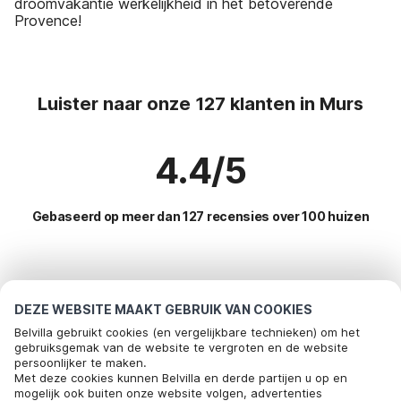
droomvakantie werkelijkheid in het betoverende
Provence!
Luister naar onze 127 klanten in Murs
4.4/5
Gebaseerd op meer dan 127 recensies over 100 huizen
Meest populaire bestemmingen voor
vakantie
DEZE WEBSITE MAAKT GEBRUIK VAN COOKIES
Belvilla gebruikt cookies (en vergelijkbare technieken) om het
Top steden met top voorzieningen voor vakantie
gebruiksgemak van de website te vergroten en de website
persoonlijker te maken.
Kindvriendelijke vakantiehuizen trans-en-provence
Met deze cookies kunnen Belvilla en derde partijen u op en
Populaire voorzieningen voor vakantie in Murs
mogelijk ook buiten onze website volgen, advertenties
Kindvriendelijke vakantiehuizen trans-en-provence