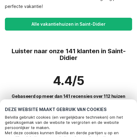
perfecte vakantie!
Alle vakantiehuizen in Saint-Didier
Luister naar onze 141 klanten in Saint-
Didier
4.4/5
Gebaseerd op meer dan 141 recensies over 112 huizen
DEZE WEBSITE MAAKT GEBRUIK VAN COOKIES
Belvilla gebruikt cookies (en vergelijkbare technieken) om het
Meest populaire bestemmingen voor
gebruiksgemak van de website te vergroten en de website
persoonlijker te maken.
vakantie
Bel om te boeken
Met deze cookies kunnen Belvilla en derde partijen u op en