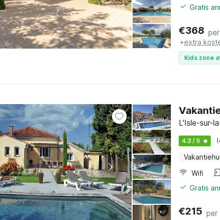
Gratis a
€
368
per
+
extra kost
Kids zone a
Vakantie
L'Isle-sur-
4.3 / 5
(
Vakantiehu
Wifi
Gratis a
€
215
per