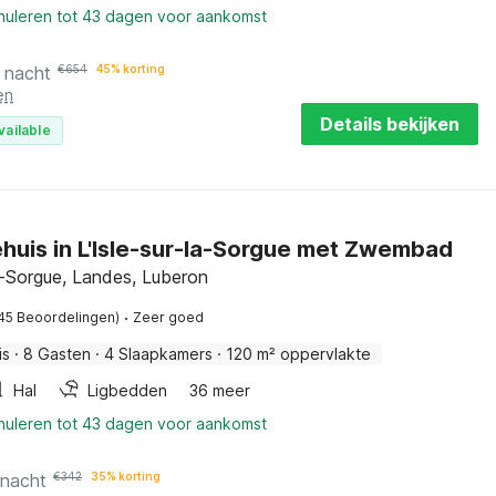
nnuleren tot 43 dagen voor aankomst
 nacht
€
654
45% korting
en
Details bekijken
vailable
huis in L'Isle-sur-la-Sorgue met Zwembad
la-Sorgue, Landes, Luberon
·
45 Beoordelingen)
Zeer goed
is
·
8 Gasten
·
4 Slaapkamers
·
120 m² oppervlakte
Hal
Ligbedden
36 meer
nnuleren tot 43 dagen voor aankomst
 nacht
€
342
35% korting