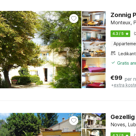
Zonnig P
Monteux, P
4.3 / 5
(
Apparteme
Ledikant
Gratis a
€
99
per 
+
extra kost
Gezelli
Noves, Lub
4.3 / 5
(