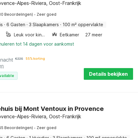
vence-Alpes-Riviera, Oost-Frankrijk
·
10 Beoordelingen)
Zeer goed
is
·
6 Gasten
·
3 Slaapkamers
·
100 m² oppervlakte
Leuk voor kinderen
Eetkamer
27 meer
nnuleren tot 14 dagen voor aankomst
 nacht
€
336
55% korting
en
Details bekijken
vailable
huis bij Mont Ventoux in Provence
vence-Alpes-Riviera, Oost-Frankrijk
·
55 Beoordelingen)
Zeer goed
is
·
6 Gasten
·
1 Huisdier
·
3 Slaapkamers
·
100 m² oppervlakte