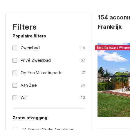
154 accomm
Filters
Frankrijk
Populaire filters
Zwembad
114
Belvilla Award Winne
Privé Zwembad
67
Op Een Vakantiepark
17
Aan Zee
24
Wifi
93
Gratis afzegging
21 Dagen Gratis Annulering