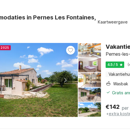
odaties in Pernes Les Fontaines,
Kaartweergave
Vakantie
r 2025
Pernes-les-
4.5 / 5
(
Vakantiehu
Wasbak
Gratis a
€
142
per
+
extra kost