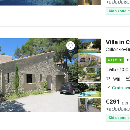
+
extra kost
Kids zone a
Villa in
Crillon-le-
4.1 / 5
(
Villa
·
10 G
Wifi
Gratis a
€
291
per
+
extra kost
Kids zone a