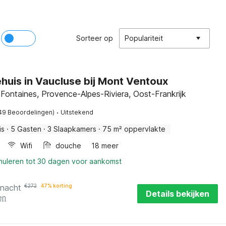
Sorteer op
Populariteit
huis in Vaucluse bij Mont Ventoux
Fontaines, Provence-Alpes-Riviera, Oost-Frankrijk
·
49 Beoordelingen)
Uitstekend
is
·
5 Gasten
·
3 Slaapkamers
·
75 m² oppervlakte
Wifi
douche
18 meer
nnuleren tot 30 dagen voor aankomst
 nacht
€
272
47% korting
Details bekijken
en