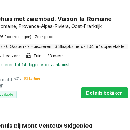
ehuis met zwembad, Vaison-la-Romaine
omaine, Provence-Alpes-Riviera, Oost-Frankrijk
·
26 Beoordelingen)
Zeer goed
is
·
6 Gasten
·
2 Huisdieren
·
3 Slaapkamers
·
104 m² oppervlakte
Ledikant
Tuin
33 meer
nnuleren tot 14 dagen voor aankomst
 nacht
€
218
6% korting
en
Details bekijken
vailable
huis bij Mont Ventoux Skigebied