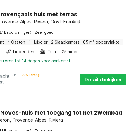
rovençaals huis met terras
rovence-Alpes-Riviera, Oost-Frankrijk
·
27 Beoordelingen)
Zeer goed
nt
·
4 Gasten
·
1 Huisdier
·
2 Slaapkamers
·
85 m² oppervlakte
Ligbedden
Tuin
25 meer
nnuleren tot 14 dagen voor aankomst
nacht
€
144
29% korting
Details bekijken
en
g Noves-huis met toegang tot het zwembad
eron, Provence-Alpes-Riviera
·
31 Beoordelingen)
Zeer goed