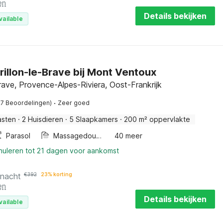
en
Details bekijken
vailable
 Crillon-le-Brave bij Mont Ventoux
Brave, Provence-Alpes-Riviera, Oost-Frankrijk
·
27 Beoordelingen)
Zeer goed
asten
·
2 Huisdieren
·
5 Slaapkamers
·
200 m² oppervlakte
Parasol
Massagedouche
40 meer
nnuleren tot 21 dagen voor aankomst
 nacht
€
392
23% korting
en
Details bekijken
vailable