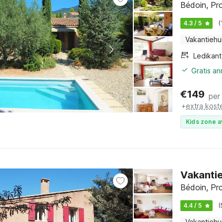
Bédoin, Pro
4.3 / 5
(
Vakantiehu
Ledikant
Gratis a
€
149
per
+
extra kost
Kids zone a
Vakantie
Bédoin, Pro
4.4 / 5
(
Vakantiehu