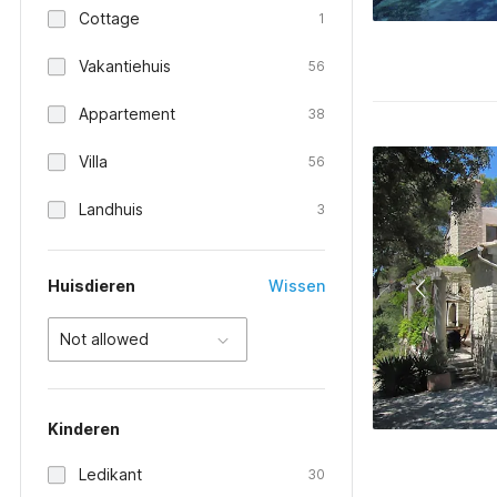
Cottage
1
Vakantiehuis
56
Appartement
38
Villa
56
Landhuis
3
Huisdieren
Wissen
Not allowed
Kinderen
Ledikant
30