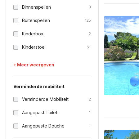
Binnenspellen
3
Buitenspellen
125
Kinderbox
2
Kinderstoel
61
+ Meer weergeven
Verminderde mobiliteit
Verminderde Mobiliteit
2
Aangepast Toilet
1
Aangepaste Douche
1