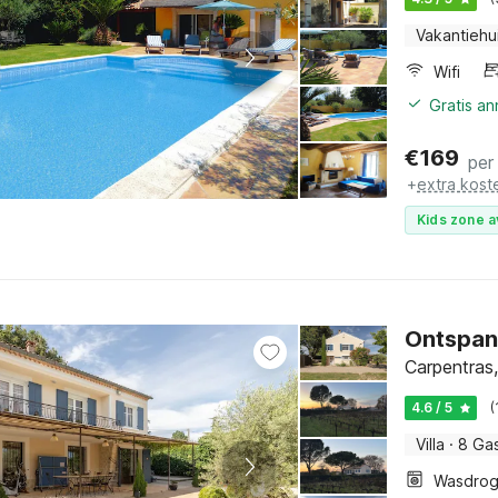
Vakantiehu
Wifi
Gratis a
€
169
per
+
extra kost
Kids zone a
Ontspan
Carpentras,
4.6 / 5
(
Villa
·
8 Ga
Wasdrog