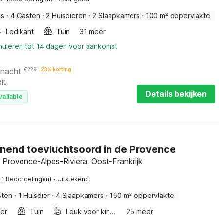
is
·
4 Gasten
·
2 Huisdieren
·
2 Slaapkamers
·
100 m² oppervlakte
Ledikant
Tuin
31 meer
nnuleren tot 14 dagen voor aankomst
 nacht
€
229
23% korting
en
Details bekijken
vailable
nend toevluchtsoord in de Provence
 Provence-Alpes-Riviera, Oost-Frankrijk
·
11 Beoordelingen)
Uitstekend
sten
·
1 Huisdier
·
4 Slaapkamers
·
150 m² oppervlakte
er
Tuin
Leuk voor kinderen
25 meer