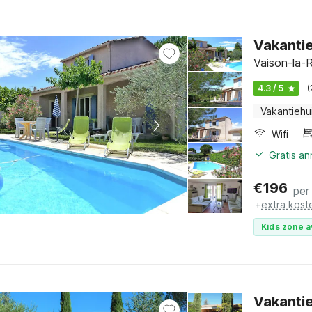
Vakanti
Vaison-la-R
4.3 / 5
(
Vakantiehu
Wifi
Gratis a
€
196
per
+
extra kost
Kids zone a
Vakantie