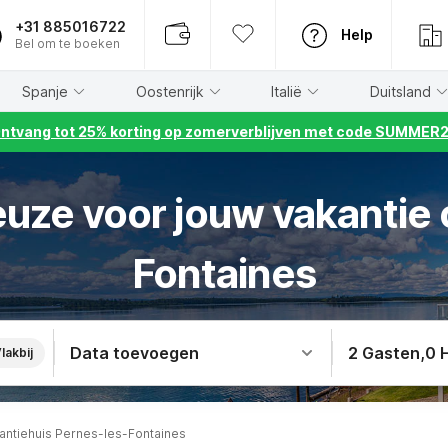
+31 885016722
Help
Bel om te boeken
Spanje
Oostenrijk
Italië
Duitsland
ntvang tot 25% korting op zomerverblijven met code SUMMER
euze voor jouw vakantie 
Fontaines
Data toevoegen
2 Gasten
,
0 
lakbij
antiehuis Pernes-les-Fontaines