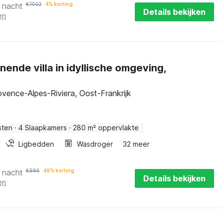
 nacht
€
1002
4% korting
Details bekijken
en
ende villa in idyllische omgeving,
vence-Alpes-Riviera, Oost-Frankrijk
sten
·
4 Slaapkamers
·
280 m² oppervlakte
Ligbedden
Wasdroger
32 meer
 nacht
€
996
49% korting
Details bekijken
en