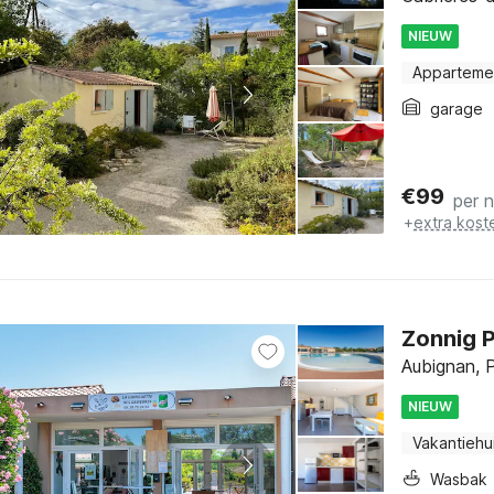
NIEUW
Apparteme
garage
€
99
per 
+
extra kost
Zonnig P
Aubignan, P
NIEUW
Vakantiehu
Wasbak