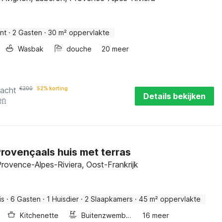
nt
·
2 Gasten
·
30 m² oppervlakte
Wasbak
douche
20 meer
nacht
€
200
52% korting
Details bekijken
en
rovençaals huis met terras
rovence-Alpes-Riviera, Oost-Frankrijk
is
·
6 Gasten
·
1 Huisdier
·
2 Slaapkamers
·
45 m² oppervlakte
Kitchenette
Buitenzwembad
16 meer