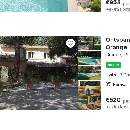
€
958
per
+
extra kost
Ontspann
Orange
Orange, Pro
NIEUW
Villa
·
8 Ga
Parasol
€
520
per
+
extra kost