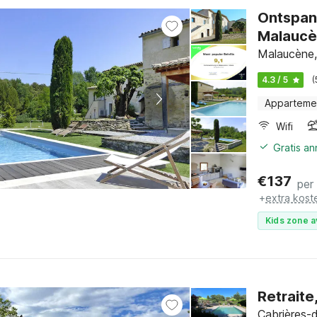
Ontspann
Malauc
Malaucène,
4.3 / 5
(
Apparteme
Wifi
Gratis a
€
137
per
+
extra kost
Kids zone a
Retraite
Cabrières-d