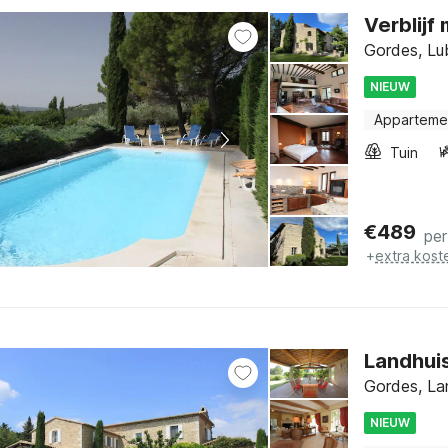
Verblij
Gordes, Lu
NIEUW
Apparteme
Tuin
€
489
per
+
extra kost
Landhui
Gordes, La
NIEUW