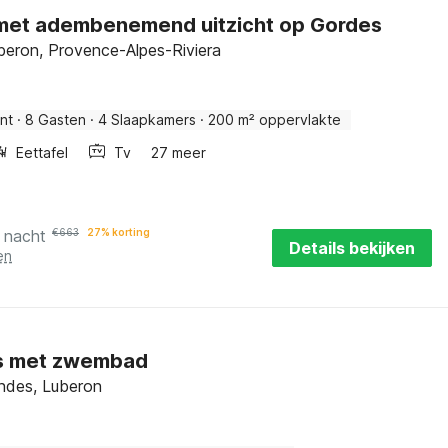
f met adembenemend uitzicht op Gordes
beron, Provence-Alpes-Riviera
nt
·
8 Gasten
·
4 Slaapkamers
·
200 m² oppervlakte
Eettafel
Tv
27 meer
 nacht
€
663
27% korting
Details bekijken
en
s met zwembad
ndes, Luberon