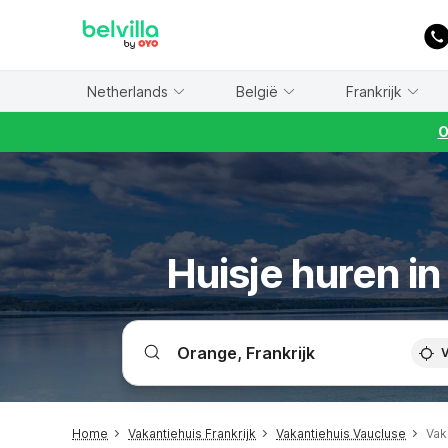
WIZARD MEMBER
Netherlands
België
Frankrijk
O
Huisje huren in
V
Home
Vakantiehuis Frankrijk
Vakantiehuis Vaucluse
Vak