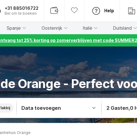
+31 885016722
Help
Bel om te boeken
Spanje
Oostenrijk
Italië
Duitsland
ntvang tot 25% korting op zomerverblijven met code SUMMER
 de Orange - Perfect vo
Data toevoegen
2 Gasten
,
0 
lakbij
antiehuis Orange