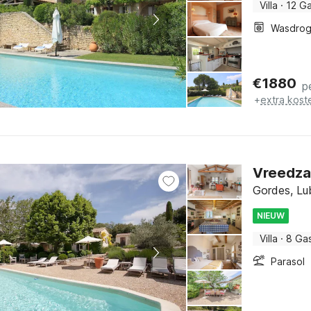
Villa
·
12 G
Wasdrog
€
1880
p
+
extra kost
Vreedzam
Gordes, Lu
NIEUW
Villa
·
8 Ga
Parasol