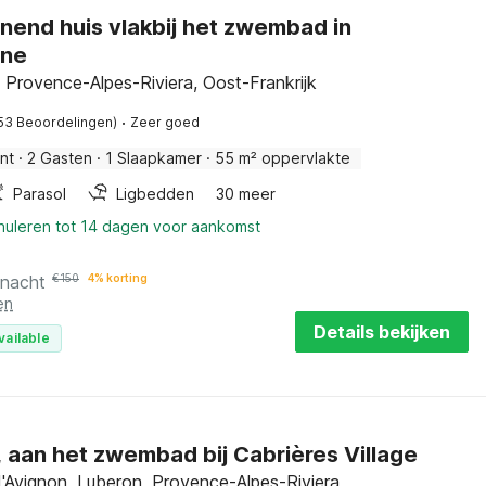
end huis vlakbij het zwembad in
ène
 Provence-Alpes-Riviera, Oost-Frankrijk
·
53 Beoordelingen)
Zeer goed
nt
·
2 Gasten
·
1 Slaapkamer
·
55 m² oppervlakte
Parasol
Ligbedden
30 meer
nnuleren tot 14 dagen voor aankomst
 nacht
€
150
4% korting
en
Details bekijken
vailable
, aan het zwembad bij Cabrières Village
'Avignon, Luberon, Provence-Alpes-Riviera