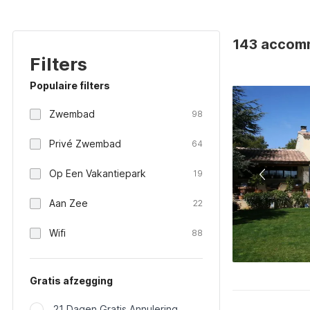
143 accomm
Filters
Populaire filters
Zwembad
98
Privé Zwembad
64
Op Een Vakantiepark
19
Aan Zee
22
Wifi
88
Gratis afzegging
21 Dagen Gratis Annulering