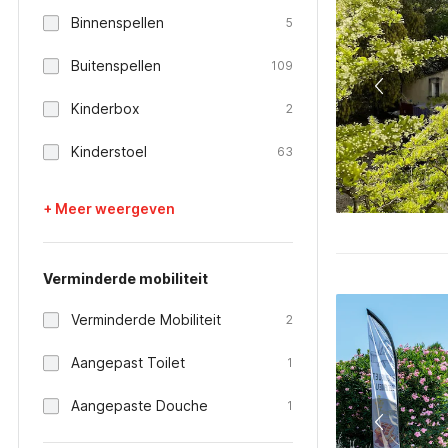
Binnenspellen
5
Buitenspellen
109
Kinderbox
2
Kinderstoel
63
+ Meer weergeven
Verminderde mobiliteit
Verminderde Mobiliteit
2
Aangepast Toilet
1
Aangepaste Douche
1