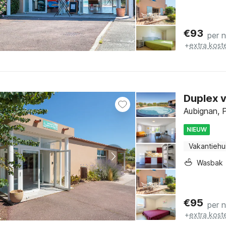
€
93
per 
+
extra kost
Duplex v
Aubignan, P
NIEUW
Vakantiehu
Wasbak
€
95
per 
+
extra kost