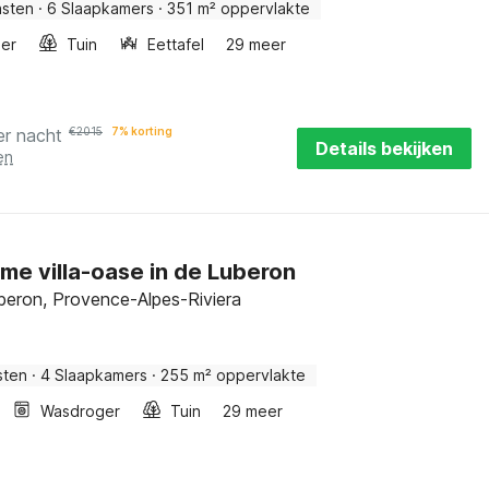
asten
·
6 Slaapkamers
·
351 m² oppervlakte
er
Tuin
Eettafel
29 meer
er nacht
€
2015
7% korting
Details bekijken
en
e villa-oase in de Luberon
beron, Provence-Alpes-Riviera
sten
·
4 Slaapkamers
·
255 m² oppervlakte
Wasdroger
Tuin
29 meer