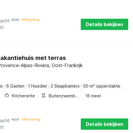
nacht
€
230
61% korting
Details bekijken
en
akantiehuis met terras
rovence-Alpes-Riviera, Oost-Frankrijk
is
·
6 Gasten
·
1 Huisdier
·
2 Slaapkamers
·
50 m² oppervlakte
Kitchenette
Buitenzwembad
16 meer
nacht
€
224
59% korting
Details bekijken
en