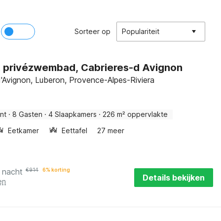
Sorteer op
Populariteit
et privézwembad, Cabrieres-d Avignon
'Avignon, Luberon, Provence-Alpes-Riviera
nt
·
8 Gasten
·
4 Slaapkamers
·
226 m² oppervlakte
Eetkamer
Eettafel
27 meer
 nacht
€
914
6% korting
Details bekijken
en