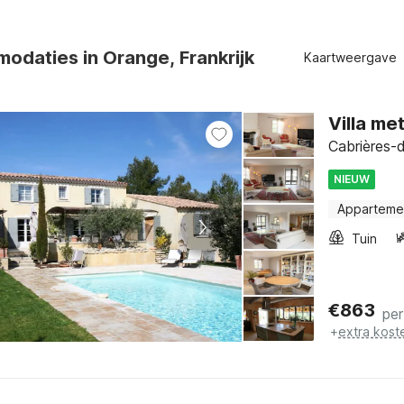
odaties in Orange, Frankrijk
Kaartweergave
Villa m
Cabrières-d
NIEUW
Apparteme
Tuin
€
863
per
+
extra kost