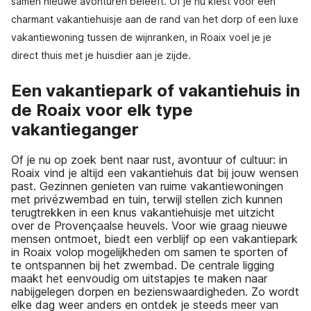
samen nieuwe avonturen beleeft. Of je nu kiest voor een
charmant vakantiehuisje aan de rand van het dorp of een luxe
vakantiewoning tussen de wijnranken, in Roaix voel je je
direct thuis met je huisdier aan je zijde.
Een vakantiepark of vakantiehuis in
de Roaix voor elk type
vakantieganger
Of je nu op zoek bent naar rust, avontuur of cultuur: in
Roaix vind je altijd een vakantiehuis dat bij jouw wensen
past. Gezinnen genieten van ruime vakantiewoningen
met privézwembad en tuin, terwijl stellen zich kunnen
terugtrekken in een knus vakantiehuisje met uitzicht
over de Provençaalse heuvels. Voor wie graag nieuwe
mensen ontmoet, biedt een verblijf op een vakantiepark
in Roaix volop mogelijkheden om samen te sporten of
te ontspannen bij het zwembad. De centrale ligging
maakt het eenvoudig om uitstapjes te maken naar
nabijgelegen dorpen en bezienswaardigheden. Zo wordt
elke dag weer anders en ontdek je steeds meer van