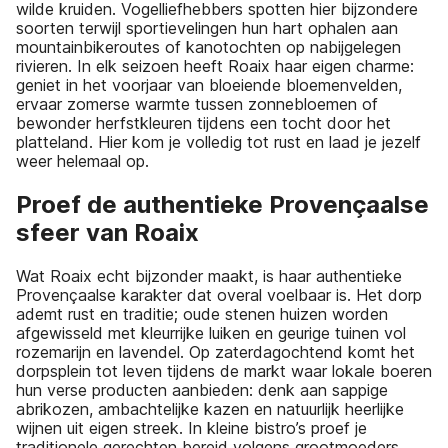
wilde kruiden. Vogelliefhebbers spotten hier bijzondere
soorten terwijl sportievelingen hun hart ophalen aan
mountainbikeroutes of kanotochten op nabijgelegen
rivieren. In elk seizoen heeft Roaix haar eigen charme:
geniet in het voorjaar van bloeiende bloemenvelden,
ervaar zomerse warmte tussen zonnebloemen of
bewonder herfstkleuren tijdens een tocht door het
platteland. Hier kom je volledig tot rust en laad je jezelf
weer helemaal op.
Proef de authentieke Provençaalse
sfeer van Roaix
Wat Roaix echt bijzonder maakt, is haar authentieke
Provençaalse karakter dat overal voelbaar is. Het dorp
ademt rust en traditie; oude stenen huizen worden
afgewisseld met kleurrijke luiken en geurige tuinen vol
rozemarijn en lavendel. Op zaterdagochtend komt het
dorpsplein tot leven tijdens de markt waar lokale boeren
hun verse producten aanbieden: denk aan sappige
abrikozen, ambachtelijke kazen en natuurlijk heerlijke
wijnen uit eigen streek. In kleine bistro’s proef je
traditionele gerechten bereid volgens grootmoeders