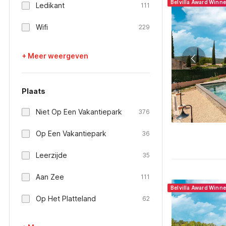
Belvilla Award Winn
Ledikant
111
Wifi
229
+ Meer weergeven
Plaats
Niet Op Een Vakantiepark
376
Op Een Vakantiepark
36
Leerzijde
35
Aan Zee
111
Belvilla Award Winn
Op Het Platteland
62