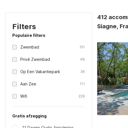
412 accomm
Filters
Siagne, Fra
Populaire filters
Zwembad
151
Privé Zwembad
66
Op Een Vakantiepark
36
Aan Zee
111
Wifi
229
Gratis afzegging
21 Dagen Gratis Annulering