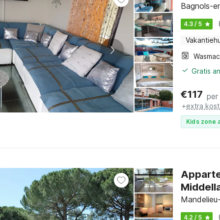
Bagnols-en
4.3 / 5
Vakantiehu
Wasmac
Gratis a
€
117
per
+
extra kos
Kids zone a
Apparte
Middell
Mandelieu-
4.2 / 5