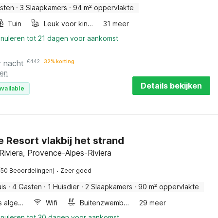
sten
·
3 Slaapkamers
·
94 m² oppervlakte
Tuin
Leuk voor kinderen
31 meer
nnuleren tot 21 dagen voor aankomst
r nacht
€
442
32% korting
ten
Details bekijken
vailable
 Resort vlakbij het strand
Riviera, Provence-Alpes-Riviera
·
(50 Beoordelingen)
Zeer goed
is
·
4 Gasten
·
1 Huisdier
·
2 Slaapkamers
·
90 m² oppervlakte
Wellness algemeen
Wifi
Buitenzwembad
29 meer
nnuleren tot 30 dagen voor aankomst