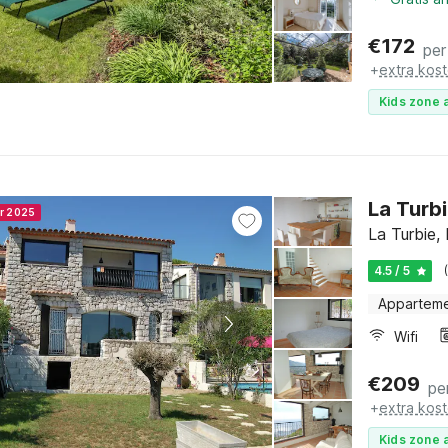
€
172
per
+
extra kos
Kids zone a
La Turb
er 2025
La Turbie,
4.5 / 5
Appartem
Wifi
€
209
pe
+
extra kos
Kids zone a