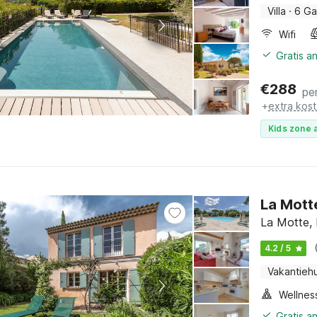
Villa
·
6 Ga
Wifi
Gratis a
€
288
pe
+
extra kos
Kids zone a
La Motte
La Motte, 
4.2 / 5
Vakantiehu
Gratis a