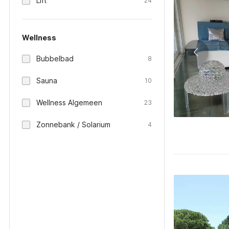
Lift
24
Wellness
Bubbelbad
8
Sauna
10
Wellness Algemeen
23
Zonnebank / Solarium
4