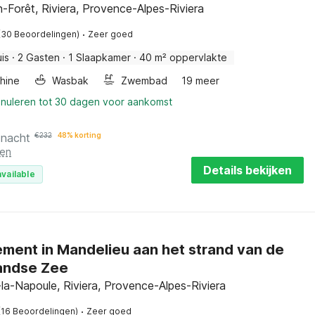
-Forêt, Riviera, Provence-Alpes-Riviera
·
(30 Beoordelingen)
Zeer goed
is
·
2 Gasten
·
1 Slaapkamer
·
40 m² oppervlakte
hine
Wasbak
Zwembad
19 meer
nnuleren tot 30 dagen voor aankomst
 nacht
€
232
48% korting
ten
Details bekijken
vailable
ment in Mandelieu aan het strand van de
andse Zee
la-Napoule, Riviera, Provence-Alpes-Riviera
·
(16 Beoordelingen)
Zeer goed