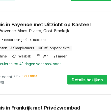
is in Fayence met Uitzicht op Kasteel
rovence-Alpes-Riviera, Oost-Frankrijk
·
(15 Beoordelingen)
Uitstekend
sten
·
3 Slaapkamers
·
100 m² oppervlakte
hine
Wasbak
Wifi
21 meer
nnuleren tot 43 dagen voor aankomst
r nacht
€
240
16% korting
Details bekijken
ten
is in Frankrijk met Privézwembad