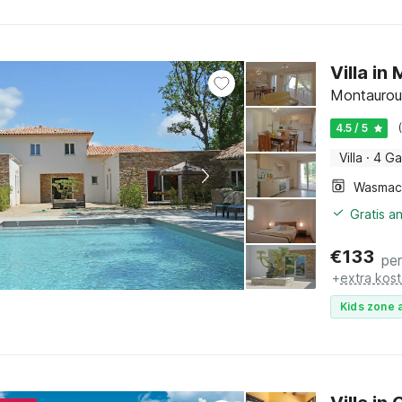
Villa i
Montauroux
4.5 / 5
Villa
·
4 Ga
Wasmac
Gratis a
€
133
pe
+
extra kos
Kids zone a