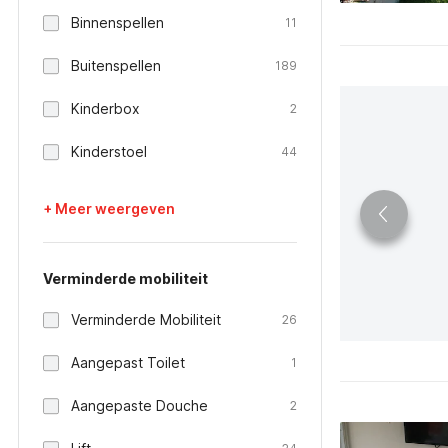
Binnenspellen
11
Buitenspellen
189
Kinderbox
2
Kinderstoel
44
+ Meer weergeven
Verminderde mobiliteit
Verminderde Mobiliteit
26
Aangepast Toilet
1
Aangepaste Douche
2