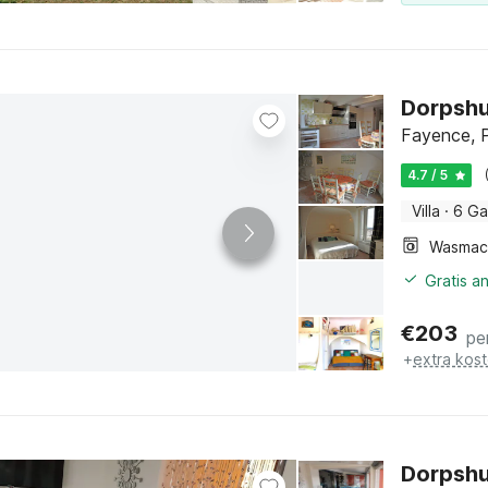
Dorpshu
Fayence, P
4.7 / 5
Villa
·
6 Ga
Wasmac
Gratis a
€
203
pe
+
extra kos
Dorpshu