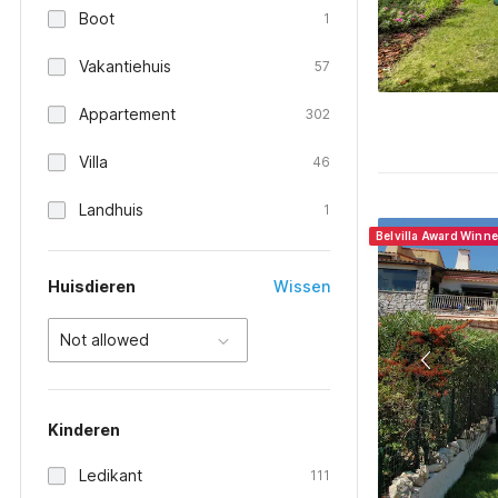
Boot
1
Vakantiehuis
57
Appartement
302
Villa
46
Landhuis
1
Belvilla Award Winn
Huisdieren
Wissen
Not allowed
Kinderen
Ledikant
111