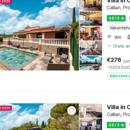
Villa i
er 2025
Callian, P
4.8 / 5
Vakantiehu
Wifi
Gratis a
€
276
pe
+
extra kos
Kids zone a
Villa i
er 2025
Callian, P
4.6 / 5