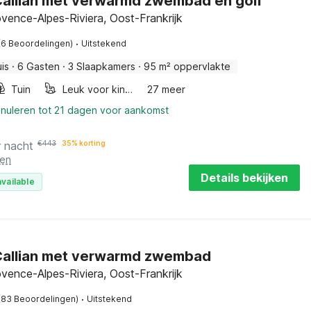
n Callian met verwarmd zwembad en golf
rovence-Alpes-Riviera, Oost-Frankrijk
·
(6 Beoordelingen)
Uitstekend
is
·
6 Gasten
·
3 Slaapkamers
·
95 m² oppervlakte
Tuin
Leuk voor kinderen
27 meer
nnuleren tot 21 dagen voor aankomst
r nacht
€
443
35% korting
ten
Details bekijken
vailable
n Callian met verwarmd zwembad
rovence-Alpes-Riviera, Oost-Frankrijk
·
(83 Beoordelingen)
Uitstekend