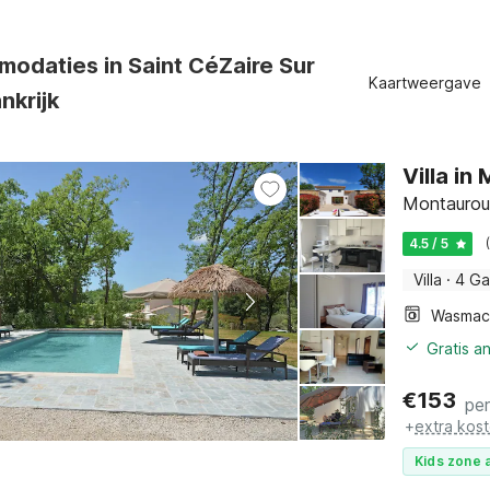
odaties in Saint CéZaire Sur
Kaartweergave
nkrijk
Villa i
Montauroux
4.5 / 5
Villa
·
4 Ga
Wasmac
Gratis a
€
153
pe
+
extra kos
Kids zone a