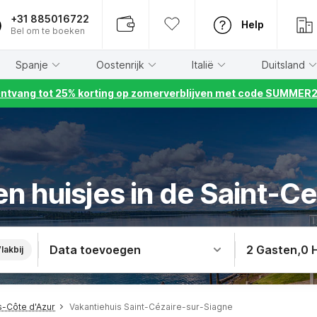
+31 885016722
Help
Bel om te boeken
Spanje
Oostenrijk
Italië
Duitsland
ntvang tot 25% korting op zomerverblijven met code SUMMER
n huisjes in de Saint-C
Data toevoegen
2 Gasten
,
0 
lakbij
s-Côte d'Azur
Vakantiehuis Saint-Cézaire-sur-Siagne