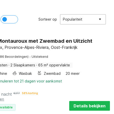
Sorteer op
Populariteit
n Montauroux met Zwembad en Uitzicht
, Provence-Alpes-Riviera, Oost-Frankrijk
·
(86 Beoordelingen)
Uitstekend
sten
·
2 Slaapkamers
·
65 m² oppervlakte
hine
Wasbak
Zwembad
20 meer
nnuleren tot 21 dagen voor aankomst
r nacht
€
377
58% korting
ten
Details bekijken
vailable