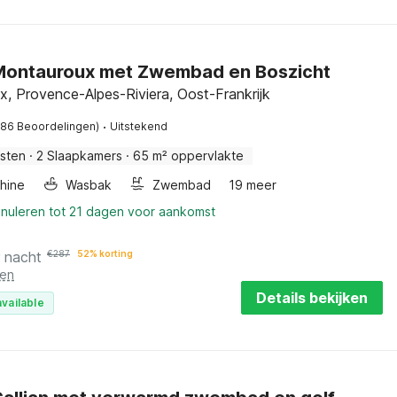
n Montauroux met Zwembad en Boszicht
, Provence-Alpes-Riviera, Oost-Frankrijk
·
(86 Beoordelingen)
Uitstekend
sten
·
2 Slaapkamers
·
65 m² oppervlakte
hine
Wasbak
Zwembad
19 meer
nnuleren tot 21 dagen voor aankomst
r nacht
€
287
52% korting
ten
Details bekijken
vailable