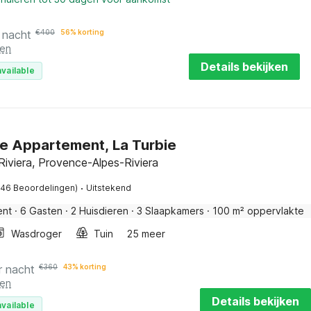
 nacht
€
400
56% korting
ten
Details bekijken
vailable
ie Appartement, La Turbie
 Riviera, Provence-Alpes-Riviera
·
(46 Beoordelingen)
Uitstekend
ent
·
6 Gasten
·
2 Huisdieren
·
3 Slaapkamers
·
100 m² oppervlakte
Wasdroger
Tuin
25 meer
r nacht
€
360
43% korting
ten
Details bekijken
vailable