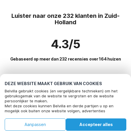
Luister naar onze 232 klanten in Zuid-
Holland
4.3/5
Gebaseerd op meer dan 232 recensies over 164 huizen
Meest populaire bestemmingen voor
DEZE WEBSITE MAAKT GEBRUIK VAN COOKIES
vakantie
Belvilla gebruikt cookies (en vergelijkbare technieken) om het
gebruiksgemak van de website te vergroten en de website
persoonlijker te maken.
Populaire voorzieningen voor vakantie in Zuid-holland
Met deze cookies kunnen Belvilla en derde partijen u op en
mogelijk ook buiten onze website volgen, advertenties
Vakantiehuis op een vakantiepark
Top regio's met top voorzieningen voor vakantie
afstemmen op uw interesses en u informatie laten delen via
Vakantie met hond - Huisdiervriendelijke vakantiehuizen
social media.
Vakantie met hond - Huisdiervriendelijke vakantiehuizen
Aanpassen
Accepteer alles
Door op "accepteren" te klikken gaat u hiermee akkoord. Meer
Top steden met top voorzieningen voor vakantie
Kindvriendelijke vakantiehuizen
nederlandse-kust
informatie vind je in ons
cookiebeleid
.
Huis
Verlanglijst
Boekingen
Account