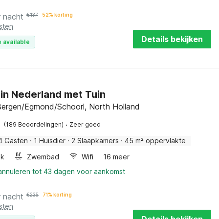
r nacht
€
137
52% korting
sten
Details bekijken
 available
 in Nederland met Tuin
Bergen/Egmond/Schoorl, North Holland
·
(189 Beoordelingen)
Zeer goed
4 Gasten
·
1 Huisdier
·
2 Slaapkamers
·
45 m² oppervlakte
ak
Zwembad
Wifi
16 meer
 annuleren tot 43 dagen voor aankomst
r nacht
€
235
71% korting
sten