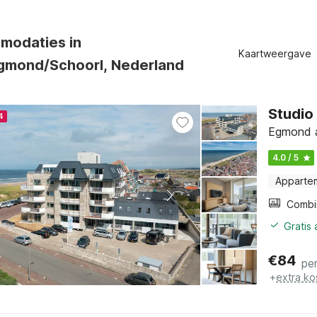
modaties in
Kaartweergave
gmond/Schoorl, Nederland
Studio
4
Egmond a
4.0 / 5
Apparte
Gratis
€
84
pe
+
extra ko