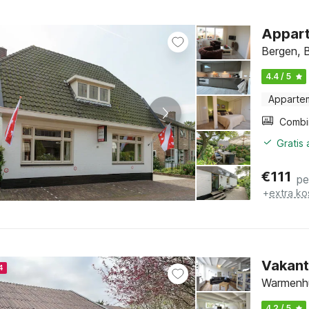
Appart
Bergen, 
4.4 / 5
Apparte
Gratis
€
111
pe
+
extra ko
Vakant
4
Warmenhu
4.2 / 5