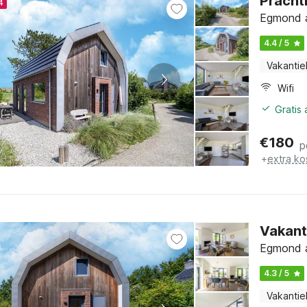
Prachti
4
Egmond a
4.4 / 5
Vakantie
Wifi
Gratis
€
180
p
+
extra ko
Vakant
Egmond a
4.3 / 5
Vakantie