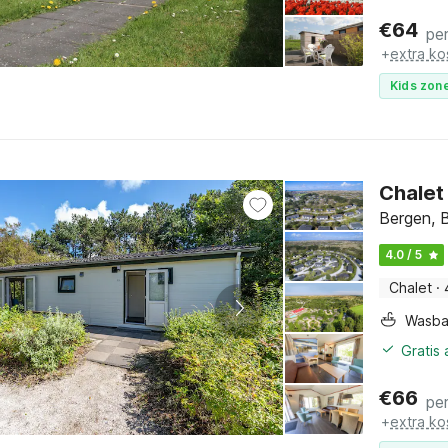
€
64
pe
+
extra ko
Kids zone
Chalet
Bergen, 
4.0 / 5
Chalet
·
Wasb
Gratis
€
66
pe
+
extra ko