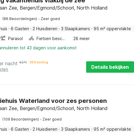
g vakantiehuis vlakbij de zee
an Zee, Bergen/Egmond/Schoorl, North Holland
·
(86 Beoordelingen)
Zeer goed
huis
·
6 Gasten
·
2 Huisdieren
·
3 Slaapkamers
·
95 m² oppervlakte
Parasol
Fietsen beschikbaar
28 meer
 annuleren tot 43 dagen voor aankomst
er nacht
€
274
36% korting
Details bekijken
sten
iehuis Waterland voor zes personen
an Zee, Bergen/Egmond/Schoorl, North Holland
·
(109 Beoordelingen)
Zeer goed
huis
·
6 Gasten
·
2 Huisdieren
·
3 Slaapkamers
·
95 m² oppervlakte