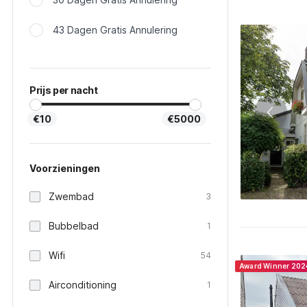
43 Dagen Gratis Annulering
Prijs per nacht
€10
€5000
Voorzieningen
Zwembad
3
Bubbelbad
1
Wifi
54
Award Winner 202
Airconditioning
1