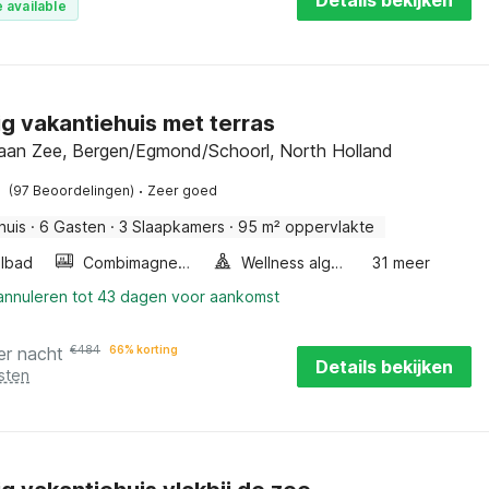
Details bekijken
 available
ig vakantiehuis met terras
an Zee, Bergen/Egmond/Schoorl, North Holland
·
(97 Beoordelingen)
Zeer goed
huis
·
6 Gasten
·
3 Slaapkamers
·
95 m² oppervlakte
lbad
Combimagnetron
Wellness algemeen
31 meer
 annuleren tot 43 dagen voor aankomst
er nacht
€
484
66% korting
Details bekijken
sten