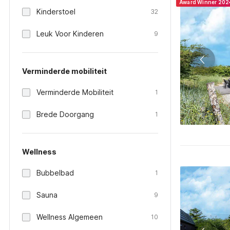
Award Winner 202
Kinderstoel
32
Leuk Voor Kinderen
9
Verminderde mobiliteit
Verminderde Mobiliteit
1
Brede Doorgang
1
Wellness
Bubbelbad
1
Sauna
9
Wellness Algemeen
10