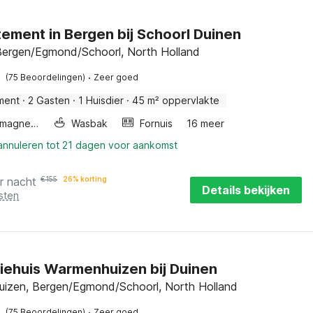
ement in Bergen bij Schoorl Duinen
Bergen/Egmond/Schoorl, North Holland
·
(75 Beoordelingen)
Zeer goed
ment
·
2 Gasten
·
1 Huisdier
·
45 m² oppervlakte
Combimagnetron
Wasbak
Fornuis
16 meer
 annuleren tot 21 dagen voor aankomst
r nacht
€
155
26% korting
Details bekijken
sten
iehuis Warmenhuizen bij Duinen
izen, Bergen/Egmond/Schoorl, North Holland
·
(75 Beoordelingen)
Zeer goed