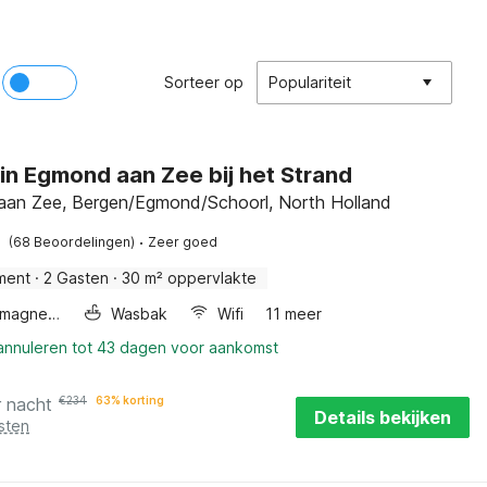
Sorteer op
Populariteit
 in Egmond aan Zee bij het Strand
an Zee, Bergen/Egmond/Schoorl, North Holland
·
(68 Beoordelingen)
Zeer goed
ment
·
2 Gasten
·
30 m² oppervlakte
Combimagnetron
Wasbak
Wifi
11 meer
 annuleren tot 43 dagen voor aankomst
r nacht
€
234
63% korting
Details bekijken
sten