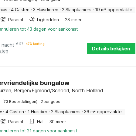
huis
·
4 Gasten
·
3 Huisdieren
·
2 Slaapkamers
·
19 m² oppervlakte
Parasol
Ligbedden
28 meer
 annuleren tot 43 dagen voor aankomst
r nacht
€
177
47% korting
Details bekijken
sten
ervriendelijke bungalow
izen, Bergen/Egmond/Schoorl, North Holland
·
(73 Beoordelingen)
Zeer goed
w
·
4 Gasten
·
1 Huisdier
·
2 Slaapkamers
·
36 m² oppervlakte
Parasol
Hal
30 meer
 annuleren tot 21 dagen voor aankomst