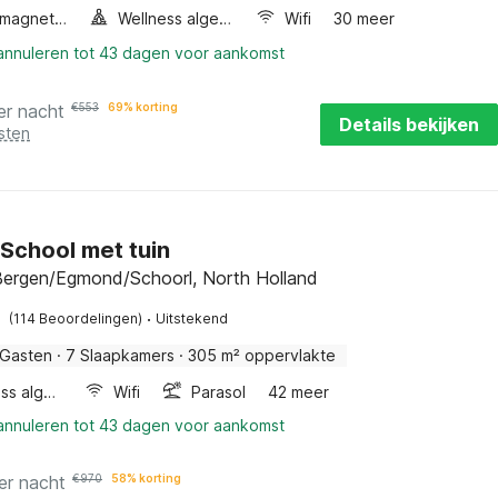
Combimagnetron
Wellness algemeen
Wifi
30 meer
 annuleren tot 43 dagen voor aankomst
er nacht
€
553
69% korting
Details bekijken
sten
n School met tuin
Bergen/Egmond/Schoorl, North Holland
·
(114 Beoordelingen)
Uitstekend
 Gasten
·
7 Slaapkamers
·
305 m² oppervlakte
Wellness algemeen
Wifi
Parasol
42 meer
 annuleren tot 43 dagen voor aankomst
er nacht
€
970
58% korting