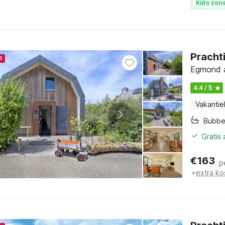
Kids zone
Pracht
4
Egmond a
4.4 / 5
Vakantie
Bubbe
Gratis
€
163
p
+
extra ko