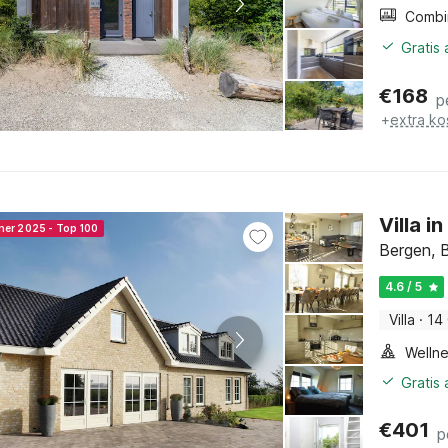
Gratis
€
168
p
+
extra ko
Villa i
ner 2025 - Top 100
Bergen, 
4.6 / 5
Villa
·
14
Gratis
€
401
p