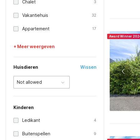
Chalet
3
Vakantiehuis
32
Appartement
17
Award Winner 202
+ Meer weergeven
Huisdieren
Wissen
Not allowed
Kinderen
Ledikant
4
Buitenspellen
9