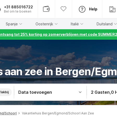
+31 885016722
Help
Bel om te boeken
Spanje
Oostenrijk
Italië
Duitsland
ntvang tot 25% korting op zomerverblijven met code SUMMER
s aan zee in Bergen/Eg
Data toevoegen
2 Gasten
,
0 
lakbij
nd/Schoorl
Vakantiehuis Bergen/Egmond/Schoorl Aan Zee