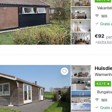
Vakantie
Wifi
Gratis
€
92
pe
+
extra ko
Huisdi
Warmenhu
4.2 / 5
Bungalo
Wifi
Gratis