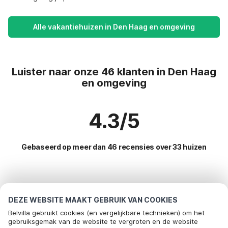
Alle vakantiehuizen in Den Haag en omgeving
Luister naar onze 46 klanten in Den Haag
en omgeving
4.3/5
Gebaseerd op meer dan 46 recensies over 33 huizen
Meest populaire bestemmingen voor
vakantie
DEZE WEBSITE MAAKT GEBRUIK VAN COOKIES
Belvilla gebruikt cookies (en vergelijkbare technieken) om het
Populaire voorzieningen voor vakantie in Den haag en
gebruiksgemak van de website te vergroten en de website