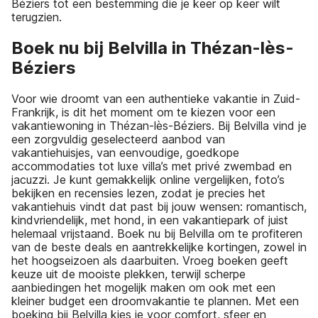
Béziers tot een bestemming die je keer op keer wilt
terugzien.
Boek nu bij Belvilla in Thézan-lès-
Béziers
Voor wie droomt van een authentieke vakantie in Zuid-
Frankrijk, is dit het moment om te kiezen voor een
vakantiewoning in Thézan-lès-Béziers. Bij Belvilla vind je
een zorgvuldig geselecteerd aanbod van
vakantiehuisjes, van eenvoudige, goedkope
accommodaties tot luxe villa’s met privé zwembad en
jacuzzi. Je kunt gemakkelijk online vergelijken, foto’s
bekijken en recensies lezen, zodat je precies het
vakantiehuis vindt dat past bij jouw wensen: romantisch,
kindvriendelijk, met hond, in een vakantiepark of juist
helemaal vrijstaand. Boek nu bij Belvilla om te profiteren
van de beste deals en aantrekkelijke kortingen, zowel in
het hoogseizoen als daarbuiten. Vroeg boeken geeft
keuze uit de mooiste plekken, terwijl scherpe
aanbiedingen het mogelijk maken om ook met een
kleiner budget een droomvakantie te plannen. Met een
boeking bij Belvilla kies je voor comfort, sfeer en