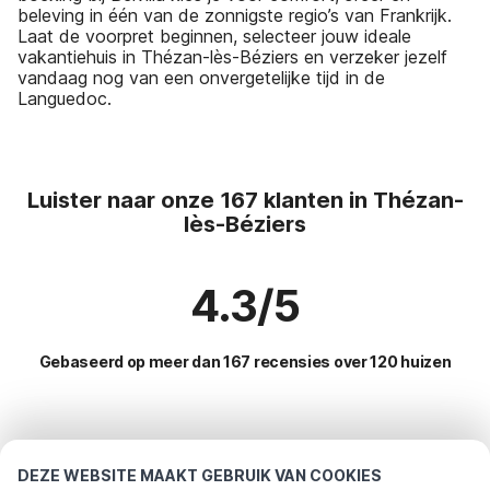
beleving in één van de zonnigste regio’s van Frankrijk.
Laat de voorpret beginnen, selecteer jouw ideale
vakantiehuis in Thézan-lès-Béziers en verzeker jezelf
vandaag nog van een onvergetelijke tijd in de
Languedoc.
Luister naar onze 167 klanten in Thézan-
lès-Béziers
4.3/5
Gebaseerd op meer dan 167 recensies over 120 huizen
Meest populaire bestemmingen voor
vakantie
DEZE WEBSITE MAAKT GEBRUIK VAN COOKIES