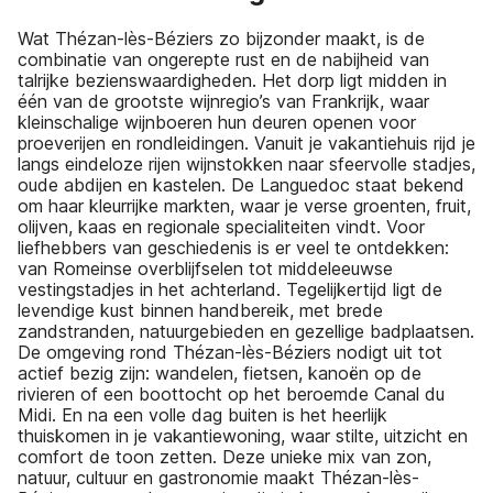
Wat Thézan-lès-Béziers zo bijzonder maakt, is de
combinatie van ongerepte rust en de nabijheid van
talrijke bezienswaardigheden. Het dorp ligt midden in
één van de grootste wijnregio’s van Frankrijk, waar
kleinschalige wijnboeren hun deuren openen voor
proeverijen en rondleidingen. Vanuit je vakantiehuis rijd je
langs eindeloze rijen wijnstokken naar sfeervolle stadjes,
oude abdijen en kastelen. De Languedoc staat bekend
om haar kleurrijke markten, waar je verse groenten, fruit,
olijven, kaas en regionale specialiteiten vindt. Voor
liefhebbers van geschiedenis is er veel te ontdekken:
van Romeinse overblijfselen tot middeleeuwse
vestingstadjes in het achterland. Tegelijkertijd ligt de
levendige kust binnen handbereik, met brede
zandstranden, natuurgebieden en gezellige badplaatsen.
De omgeving rond Thézan-lès-Béziers nodigt uit tot
actief bezig zijn: wandelen, fietsen, kanoën op de
rivieren of een boottocht op het beroemde Canal du
Midi. En na een volle dag buiten is het heerlijk
thuiskomen in je vakantiewoning, waar stilte, uitzicht en
comfort de toon zetten. Deze unieke mix van zon,
natuur, cultuur en gastronomie maakt Thézan-lès-