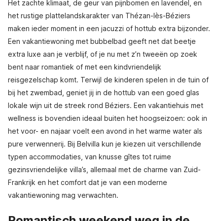
Het zachte klimaat, de geur van pijnbomen en lavendel, en
het rustige plattelandskarakter van Thézan-lès-Béziers
maken ieder moment in een jacuzzi of hottub extra bijzonder.
Een vakantiewoning met bubbelbad geeft net dat beetje
extra luxe aan je verblijf, of je nu met z’n tweeën op zoek
bent naar romantiek of met een kindvriendelijk
reisgezelschap komt. Terwijl de kinderen spelen in de tuin of
bij het zwembad, geniet jij in de hottub van een goed glas
lokale wijn uit de streek rond Béziers. Een vakantiehuis met
wellness is bovendien ideaal buiten het hoogseizoen: ook in
het voor- en najaar voelt een avond in het warme water als
pure verwennerij. Bij Belvilla kun je kiezen uit verschillende
typen accommodaties, van knusse gîtes tot ruime
gezinsvriendelijke villa’s, allemaal met de charme van Zuid-
Frankrijk en het comfort dat je van een moderne
vakantiewoning mag verwachten.
Romantisch weekend weg in de