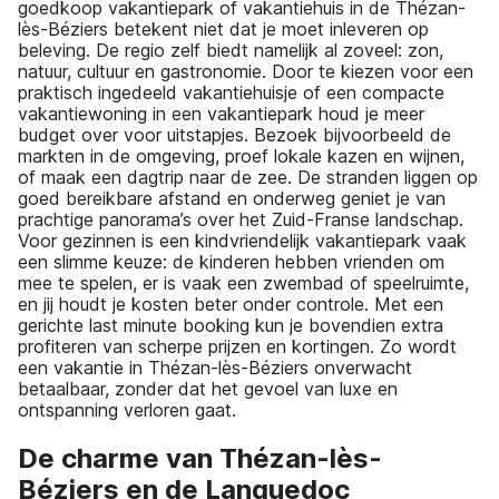
goedkoop vakantiepark of vakantiehuis in de Thézan-
lès-Béziers betekent niet dat je moet inleveren op
beleving. De regio zelf biedt namelijk al zoveel: zon,
natuur, cultuur en gastronomie. Door te kiezen voor een
praktisch ingedeeld vakantiehuisje of een compacte
vakantiewoning in een vakantiepark houd je meer
budget over voor uitstapjes. Bezoek bijvoorbeeld de
markten in de omgeving, proef lokale kazen en wijnen,
of maak een dagtrip naar de zee. De stranden liggen op
goed bereikbare afstand en onderweg geniet je van
prachtige panorama’s over het Zuid-Franse landschap.
Voor gezinnen is een kindvriendelijk vakantiepark vaak
een slimme keuze: de kinderen hebben vrienden om
mee te spelen, er is vaak een zwembad of speelruimte,
en jij houdt je kosten beter onder controle. Met een
gerichte last minute booking kun je bovendien extra
profiteren van scherpe prijzen en kortingen. Zo wordt
een vakantie in Thézan-lès-Béziers onverwacht
betaalbaar, zonder dat het gevoel van luxe en
ontspanning verloren gaat.
De charme van Thézan-lès-
Béziers en de Languedoc