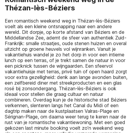
Thézan-lès-Béziers
Een romantisch weekend weg in Thézan-lès-Béziers
voelt als een kleine ontsnapping naar een andere
wereld. Dit dorpje, op korte afstand van Béziers en de
Middellandse Zee, ademt de sfeer van authentiek Zuid-
Frankrijk: smalle straatjes, oude stenen huizen en overal
uitzicht op groene heuvels vol wijnranken. Vanuit je
vakantiehuis wandel je zo het dorp in voor een intieme
lunch op een terras, of je trekt samen de natuur in voor
een picknick tussen de wijngaarden. Een sfeervol
vakantiehuisje met terras, privé tuin of open haard zorgt
voor extra gezelligheid: denk aan lange avonden buiten,
een zelfbereid diner met streekproducten en een glas
rosé bij zonsondergang. Thézan-lès-Béziers is ook
ideaal voor stellen die graag cultuur en natuur
combineren. Overdag kun je de historische stad Béziers
verkennen, slenteren langs het Canal du Midi of een
dagtrip maken naar de kustplaatsen Valras-Plage en
Sérignan-Plage, om daarna weer terug te keren naar de
rust van je romantische vakantiewoning. Met een goed
gekozen last minute booking voelt zo’n weekend weg