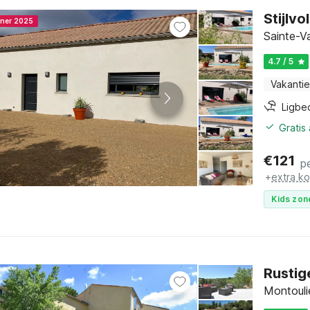
Stijlvo
nner 2025
Sainte-V
4.7 / 5
Vakantie
Ligbe
Gratis
€
121
p
+
extra k
Kids zon
Rustig
Montouli