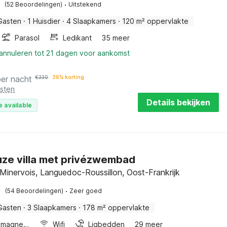
·
(52 Beoordelingen)
Uitstekend
Gasten
·
1 Huisdier
·
4 Slaapkamers
·
120 m² oppervlakte
Parasol
Ledikant
35 meer
 annuleren tot 21 dagen voor aankomst
per nacht
€
330
36% korting
osten
Details bekijken
e available
ze villa met privézwembad
Minervois, Languedoc-Roussillon, Oost-Frankrijk
·
(54 Beoordelingen)
Zeer goed
Gasten
·
3 Slaapkamers
·
178 m² oppervlakte
Combimagnetron
Wifi
Ligbedden
29 meer