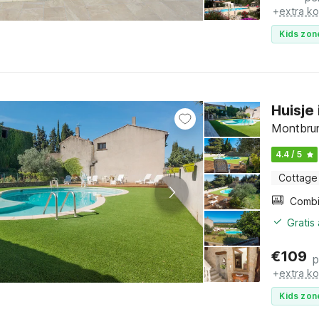
+
extra k
Kids zon
Huisje
Montbrun
4.4 / 5
Cottage
Gratis
€
109
p
+
extra k
Kids zon