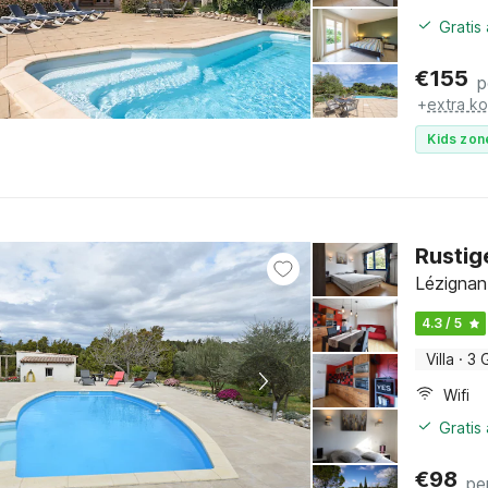
Gratis
€
155
p
+
extra k
Kids zon
Rustig
Lézignan
4.3 / 5
Villa
·
3 
Wifi
Gratis
€
98
pe