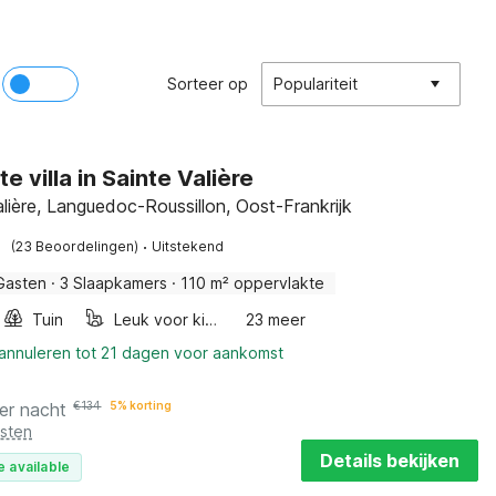
Sorteer op
Populariteit
e villa in Sainte Valière
alière, Languedoc-Roussillon, Oost-Frankrijk
·
(23 Beoordelingen)
Uitstekend
Gasten
·
3 Slaapkamers
·
110 m² oppervlakte
Tuin
Leuk voor kinderen
23 meer
 annuleren tot 21 dagen voor aankomst
er nacht
€
134
5% korting
osten
Details bekijken
e available