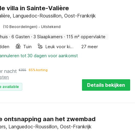
lle villa in Sainte-Valière
alière, Languedoc-Roussillon, Oost-Frankrijk
·
(10 Beoordelingen)
Uitstekend
huis
·
6 Gasten
·
3 Slaapkamers
·
115 m² oppervlakte
dden
Tuin
Leuk voor kinderen
27 meer
 annuleren tot 30 dagen voor aankomst
er nacht
€
355
65% korting
osten
Details bekijken
e available
e ontsnapping aan het zwembad
ers, Languedoc-Roussillon, Oost-Frankrijk