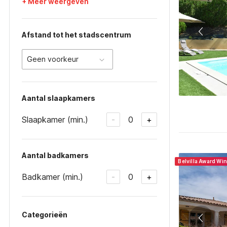
+ Meer weergeven
Afstand tot het stadscentrum
Geen voorkeur
Aantal slaapkamers
Slaapkamer (min.)
0
-
+
Aantal badkamers
Belvilla Award Wi
Badkamer (min.)
0
-
+
Categorieën