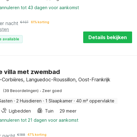
 annuleren tot 43 dagen voor aankomst
er nacht
€
407
61% korting
osten
Details bekijken
e available
e villa met zwembad
-Corbières, Languedoc-Roussillon, Oost-Frankrijk
·
(39 Beoordelingen)
Zeer goed
Gasten
·
2 Huisdieren
·
1 Slaapkamer
·
40 m² oppervlakte
Ligbedden
Tuin
29 meer
 annuleren tot 21 dagen voor aankomst
r nacht
€
188
47% korting