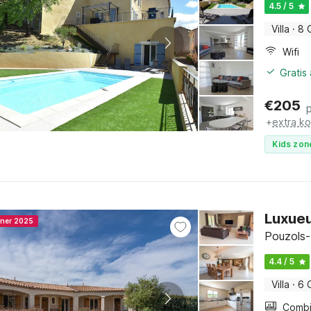
4.5 / 5
Villa
·
8 
Wifi
Gratis
€
205
+
extra k
Kids zon
Luxueu
nner 2025
Pouzols-
4.4 / 5
Villa
·
6 