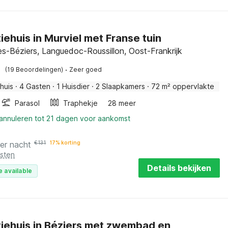
iehuis in Murviel met Franse tuin
lès-Béziers, Languedoc-Roussillon, Oost-Frankrijk
·
(19 Beoordelingen)
Zeer goed
huis
·
4 Gasten
·
1 Huisdier
·
2 Slaapkamers
·
72 m² oppervlakte
Parasol
Traphekje
28 meer
 annuleren tot 21 dagen voor aankomst
er nacht
€
131
17% korting
osten
Details bekijken
e available
iehuis in Béziers met zwembad en