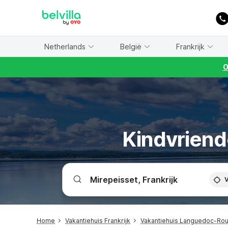
WIZARD MEMBER
Netherlands
België
Frankrijk
O
Kindvriende
V
Home
Vakantiehuis Frankrijk
Vakantiehuis Languedoc-Rou