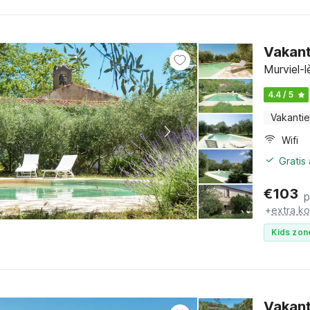
Vakant
Murviel-
4.4 / 5
Vakantie
Wifi
Gratis
€
103
p
+
extra k
Kids zon
Vakant