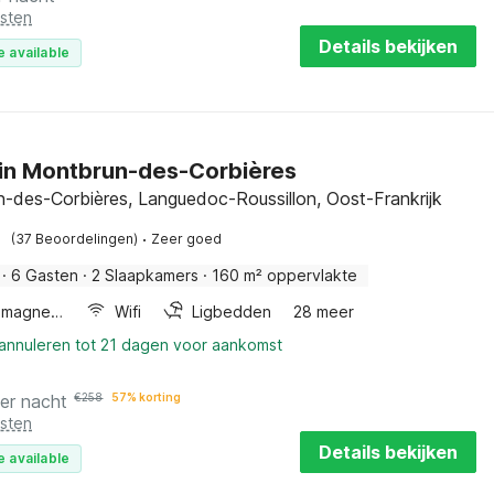
osten
Details bekijken
e available
 in Montbrun-des-Corbières
-des-Corbières, Languedoc-Roussillon, Oost-Frankrijk
·
(37 Beoordelingen)
Zeer goed
·
6 Gasten
·
2 Slaapkamers
·
160 m² oppervlakte
Combimagnetron
Wifi
Ligbedden
28 meer
 annuleren tot 21 dagen voor aankomst
er nacht
€
258
57% korting
osten
Details bekijken
e available