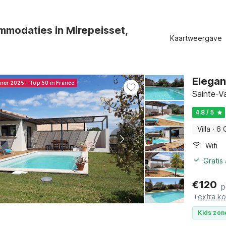
mmodaties in Mirepeisset,
Kaartweergave
Elegant
nner 2025 - Top 50 in France
Sainte-V
4.8 / 5
Villa
·
6 
Wifi
Gratis
€
120
p
+
extra k
Kids zon