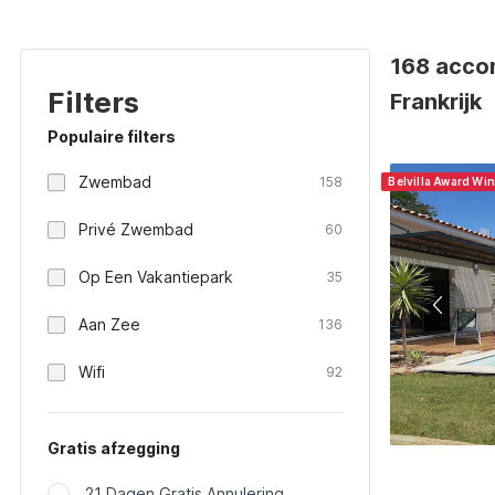
168 acco
Filters
Frankrijk
Populaire filters
Zwembad
158
Belvilla Award Wi
Privé Zwembad
60
Op Een Vakantiepark
35
Aan Zee
136
Wifi
92
Gratis afzegging
21 Dagen Gratis Annulering