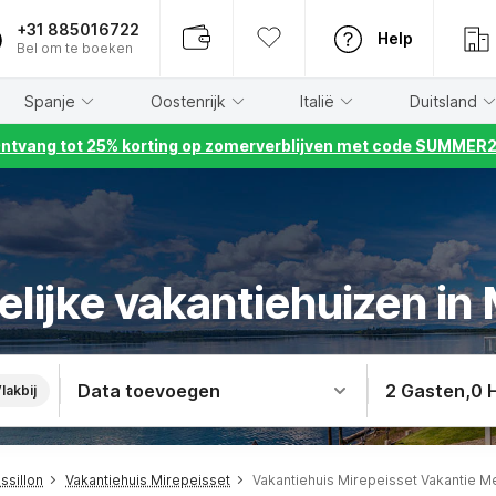
+31 885016722
Help
Bel om te boeken
Spanje
Oostenrijk
Italië
Duitsland
ntvang tot 25% korting op zomerverblijven met code SUMMER
lijke vakantiehuizen in
Data toevoegen
2 Gasten
,
0 
lakbij
ssillon
Vakantiehuis Mirepeisset
Vakantiehuis Mirepeisset Vakantie M