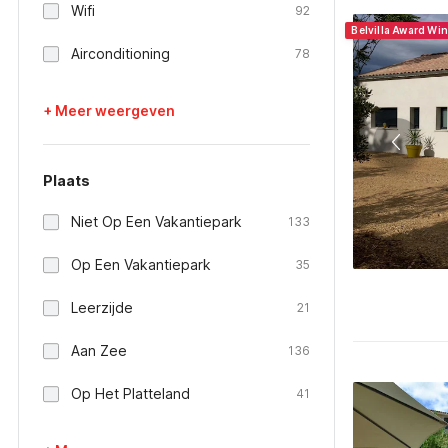
Wifi
92
Belvilla Award Wi
Airconditioning
78
+ Meer weergeven
Plaats
Niet Op Een Vakantiepark
133
Op Een Vakantiepark
35
Leerzijde
21
Aan Zee
136
Op Het Platteland
41