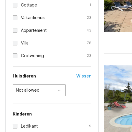
Cottage
1
Vakantiehuis
23
Appartement
43
Villa
78
Grotwoning
23
Huisdieren
Wissen
Not allowed
Kinderen
Ledikant
9