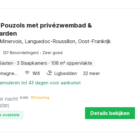
in Pouzols met privézwembad &
arden
Minervois, Languedoc-Roussillon, Oost-Frankrijk
·
(57 Beoordelingen)
Zeer goed
Gasten
·
3 Slaapkamers
·
108 m² oppervlakte
Combimagnetron
Wifi
Ligbedden
32 meer
 annuleren tot 43 dagen voor aankomst
er nacht
€
198
10% korting
osten
Details bekijken
e available