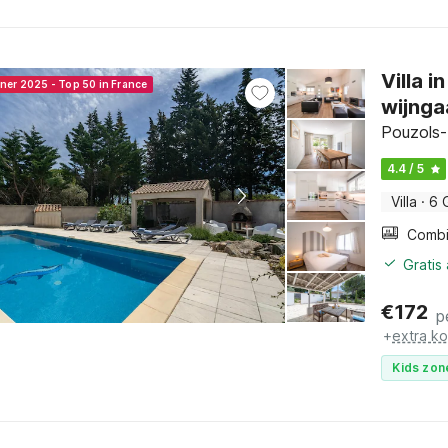
Villa 
nner 2025 - Top 50 in France
wijnga
Pouzols-
4.4 / 5
Villa
·
6 
Gratis
€
172
p
+
extra k
Kids zon