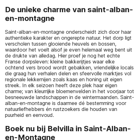
De unieke charme van saint-alban-
en-montagne
Saint-alban-en-montagne onderscheidt zich door haar
authentieke karakter en ongerepte natuur. Het dorp ligt
verscholen tussen glooiende heuvels en bossen,
waardoor het voelt alsof je even helemaal weg bent uit
de drukte van alledag. Hier proef je nog het echte
Franse dorpsleven: kleine bakkerijtjes waar elke
ochtend vers brood wordt gebakken, vriendelijke locals
die graag hun verhalen delen en sfeervolle marktjes vol
regionale lekkernijen zoals kaas en honing uit eigen
streek. In elk seizoen heeft deze plek haar eigen
charme; van kleurrijke bloemenvelden in het voorjaar tot
besneeuwde landschappen in de wintermaanden. Saint-
alban-en-montagne is daarmee dé bestemming voor
natuurliefhebbers én rustzoekers die houden van
puurheid en eenvoud.
Boek nu bij Belvilla in Saint-Alban-
en-Montagne