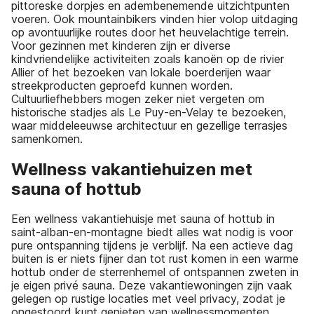
pittoreske dorpjes en adembenemende uitzichtpunten
voeren. Ook mountainbikers vinden hier volop uitdaging
op avontuurlijke routes door het heuvelachtige terrein.
Voor gezinnen met kinderen zijn er diverse
kindvriendelijke activiteiten zoals kanoën op de rivier
Allier of het bezoeken van lokale boerderijen waar
streekproducten geproefd kunnen worden.
Cultuurliefhebbers mogen zeker niet vergeten om
historische stadjes als Le Puy-en-Velay te bezoeken,
waar middeleeuwse architectuur en gezellige terrasjes
samenkomen.
Wellness vakantiehuizen met
sauna of hottub
Een wellness vakantiehuisje met sauna of hottub in
saint-alban-en-montagne biedt alles wat nodig is voor
pure ontspanning tijdens je verblijf. Na een actieve dag
buiten is er niets fijner dan tot rust komen in een warme
hottub onder de sterrenhemel of ontspannen zweten in
je eigen privé sauna. Deze vakantiewoningen zijn vaak
gelegen op rustige locaties met veel privacy, zodat je
ongestoord kunt genieten van wellnessmomenten