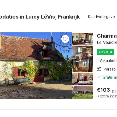
aties in Lurcy LéVis, Frankrijk
Kaartweergave
Charmant
Le Veurdre
4.6 / 5
Vakantieh
Parasol
Gratis 
€
103
pe
+
extra kos