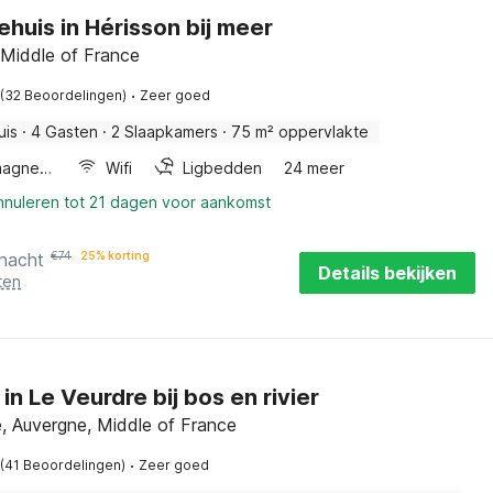
ehuis in Hérisson bij meer
 Middle of France
·
(32 Beoordelingen)
Zeer goed
uis
·
4 Gasten
·
2 Slaapkamers
·
75 m² oppervlakte
Combimagnetron
Wifi
Ligbedden
24 meer
annuleren tot 21 dagen voor aankomst
 nacht
€
74
25% korting
Details bekijken
ten
in Le Veurdre bij bos en rivier
, Auvergne, Middle of France
·
(41 Beoordelingen)
Zeer goed