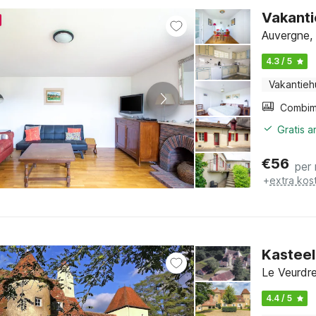
Vakanti
Auvergne,
4.3 / 5
Vakantieh
Gratis 
€
56
per
+
extra kos
Kasteel 
Le Veurdre
4.4 / 5