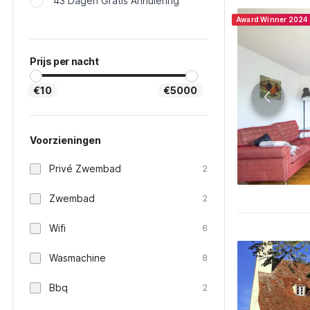
43 Dagen Gratis Annulering
Award Winner 2024
Prijs per nacht
€10
€5000
Voorzieningen
Privé Zwembad
2
Zwembad
2
Wifi
6
Wasmachine
8
Bbq
2