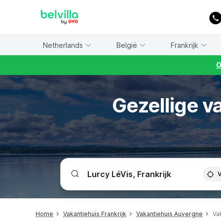
WIZARD MEMBER
Netherlands
België
Frankrijk
O
Gezellige v
V
Home
Vakantiehuis Frankrijk
Vakantiehuis Auvergne
Va