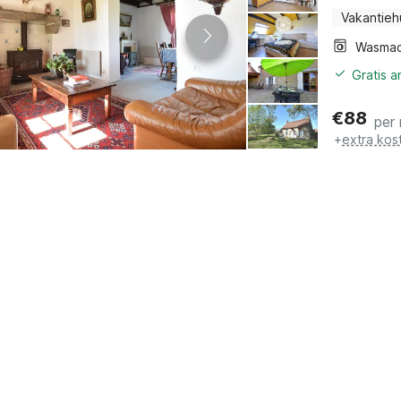
Vakantieh
Wasmac
Gratis 
€
88
per
+
extra kos