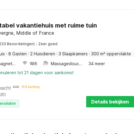
abel vakantiehuis met ruime tuin
vergne, Middle of France
·
(33 Beoordelingen)
Zeer goed
uis
·
8 Gasten
·
2 Huisdieren
·
3 Slaapkamers
·
300 m² oppervlakte
Combimagnetron
Wifi
Massagedouche
34 meer
annuleren tot 21 dagen voor aankomst
nacht
€
99
15% korting
ten
Details bekijken
available