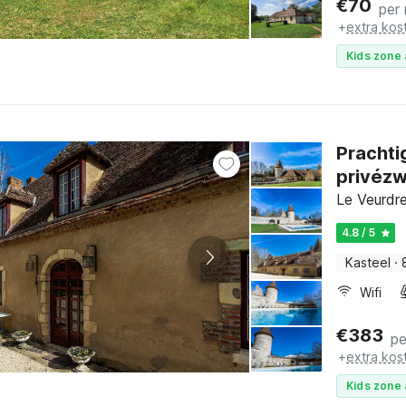
€
70
per
+
extra kos
Kids zone 
Prachti
privéz
Le Veurdre
4.8 / 5
Kasteel
·
Wifi
€
383
pe
+
extra kos
Kids zone 