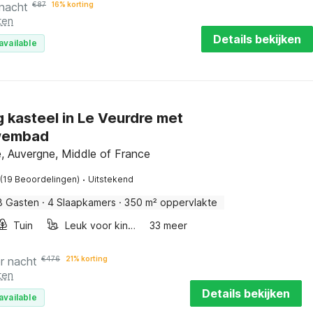
 nacht
€
87
16% korting
ten
Details bekijken
available
g kasteel in Le Veurdre met
wembad
, Auvergne, Middle of France
·
(19 Beoordelingen)
Uitstekend
8 Gasten
·
4 Slaapkamers
·
350 m² oppervlakte
Tuin
Leuk voor kinderen
33 meer
r nacht
€
476
21% korting
ten
Details bekijken
available