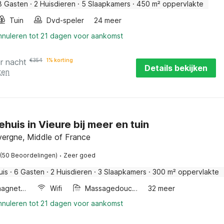
8 Gasten
·
2 Huisdieren
·
5 Slaapkamers
·
450 m² oppervlakte
Tuin
Dvd-speler
24 meer
annuleren tot 21 dagen voor aankomst
r nacht
€
354
1% korting
Details bekijken
ten
huis in Vieure bij meer en tuin
vergne, Middle of France
·
(50 Beoordelingen)
Zeer goed
uis
·
6 Gasten
·
2 Huisdieren
·
3 Slaapkamers
·
300 m² oppervlakte
Combimagnetron
Wifi
Massagedouche
32 meer
annuleren tot 21 dagen voor aankomst