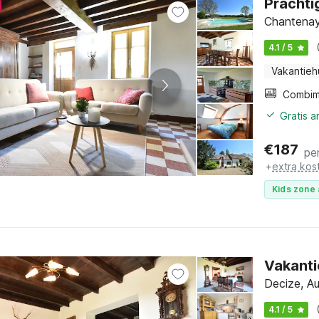
Prachti
Chantenay
4.1 / 5
Vakantieh
Gratis 
€
187
pe
+
extra kos
Kids zone 
Vakanti
Decize, A
4.1 / 5