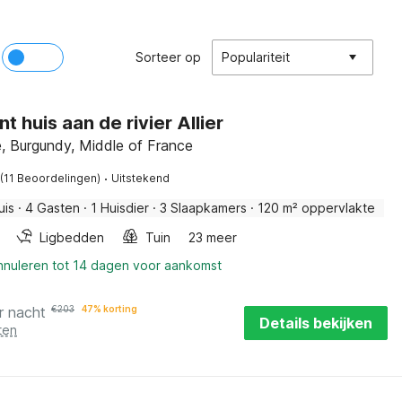
Sorteer op
Populariteit
 huis aan de rivier Allier
, Burgundy, Middle of France
·
(11 Beoordelingen)
Uitstekend
uis
·
4 Gasten
·
1 Huisdier
·
3 Slaapkamers
·
120 m² oppervlakte
Ligbedden
Tuin
23 meer
annuleren tot 14 dagen voor aankomst
r nacht
€
203
47% korting
Details bekijken
ten