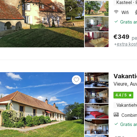
Kasteel
·
Wifi
Gratis 
€
349
pe
+
extra kos
Vakantie
Vieure, Au
4.4 / 5
Vakantieh
Gratis 