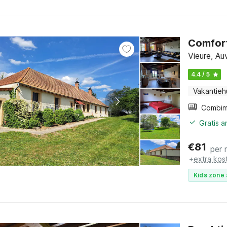
Comfort
Vieure, Au
4.4 / 5
Vakantieh
Gratis 
€
81
per 
+
extra kos
Kids zone 