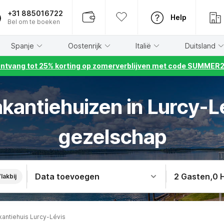
+31 885016722
Help
Bel om te boeken
Spanje
Oostenrijk
Italië
Duitsland
ntvang tot 25% korting op zomerverblijven met code SUMMER
akantiehuizen in Lurcy-Le
gezelschap
Data toevoegen
2 Gasten
,
0 
lakbij
kantiehuis Lurcy-Lévis