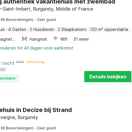
g authentiek vakantiehuis met zwembad
-Saint-Imbert, Burgundy, Middle of France
·
(48 Beoordelingen)
Zeer goed
uis
·
4 Gasten
·
2 Huisdieren
·
2 Slaapkamers
·
120 m² oppervlakte
Combimagnetron
Hangmat
Wifi
31 meer
annuleren tot 43 dagen voor aankomst
r nacht
€
339
43% korting
ten
Details bekijken
available
ehuis in Decize bij Strand
uvergne, Burgundy
·
(38 Beoordelingen)
Zeer goed