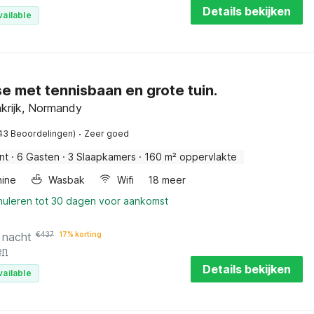
Details bekijken
vailable
e met tennisbaan en grote tuin.
krijk, Normandy
·
43 Beoordelingen)
Zeer goed
nt
·
6 Gasten
·
3 Slaapkamers
·
160 m² oppervlakte
ine
Wasbak
Wifi
18 meer
nnuleren tot 30 dagen voor aankomst
 nacht
€
437
17% korting
en
Details bekijken
vailable