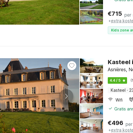
€
715
per
+
extra kost
Kids zone a
Kasteel 
Asnières, 
4.4 / 5
(
Kasteel
·
2
Wifi
Gratis a
€
496
per
+
extra kost