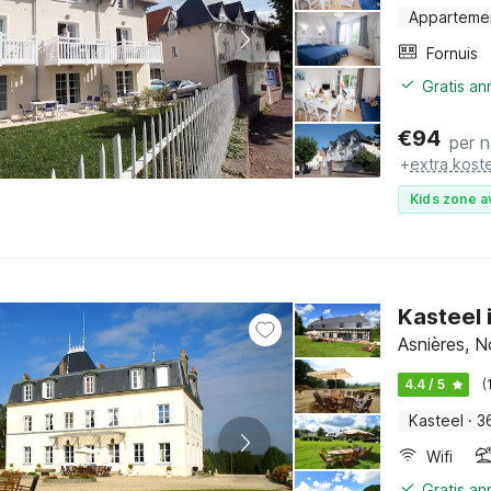
Apparteme
Fornuis
Gratis a
€
94
per 
+
extra kost
Kids zone a
Kasteel 
Asnières, 
4.4 / 5
(
Kasteel
·
3
Wifi
Gratis a