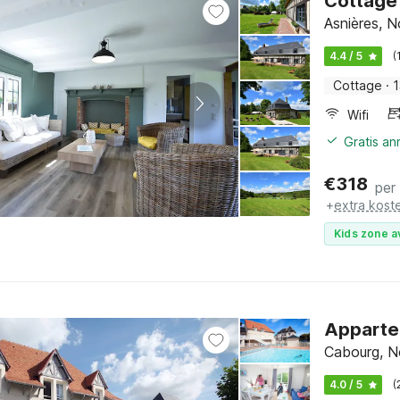
Cottage 
Asnières, 
4.4 / 5
(
Cottage
·
1
Wifi
Gratis an
€
318
per
+
extra kost
Kids zone a
Appartem
Cabourg, N
4.0 / 5
(