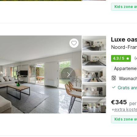
Kids zone a
Luxe oas
Noord-Fran
4.3 / 5
(
Apparteme
Wasmach
Gratis a
€
345
per
+
extra kost
Kids zone a