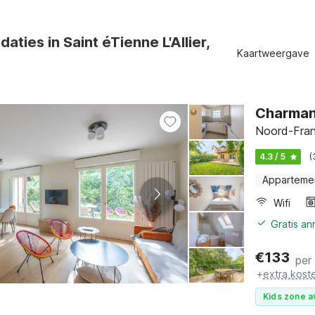
ties in Saint éTienne L'Allier,
Kaartweergave
Charmant
Noord-Fran
4.3 / 5
(
Apparteme
Wifi
Gratis a
€
133
per
+
extra kost
Kids zone a