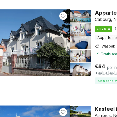
Appartem
Cabourg, N
4.2 / 5
(
Apparteme
Wasbak
Gratis a
€
84
per 
+
extra kost
Kids zone a
Kasteel 
Asnières, 