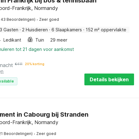
in Frankrijk bij bos & tennisbaan
Noord-Frankrijk, Normandy
·
143 Beoordelingen)
Zeer goed
3 Gasten
·
2 Huisdieren
·
6 Slaapkamers
·
152 m² oppervlakte
Ledikant
Tuin
29 meer
nuleren tot 21 dagen voor aankomst
 nacht
€
411
20% korting
en
Details bekijken
vailable
ent in Cabourg bij Stranden
oord-Frankrijk, Normandy
·
21 Beoordelingen)
Zeer goed