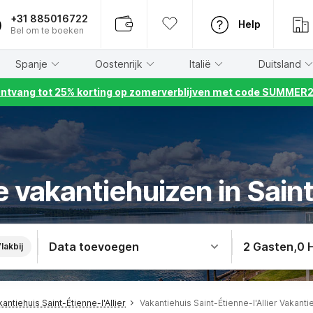
+31 885016722
Help
Bel om te boeken
Spanje
Oostenrijk
Italië
Duitsland
ntvang tot 25% korting op zomerverblijven met code SUMMER
 vakantiehuizen in Saint
Data toevoegen
2 Gasten
,
0 
lakbij
antiehuis Saint-Étienne-l'Allier
Vakantiehuis Saint-Étienne-l'Allier Vakant