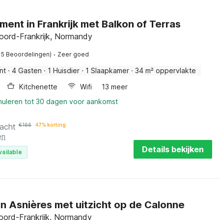
ent in Frankrijk met Balkon of Terras
oord-Frankrijk, Normandy
·
15 Beoordelingen)
Zeer goed
nt
·
4 Gasten
·
1 Huisdier
·
1 Slaapkamer
·
34 m² oppervlakte
Kitchenette
Wifi
13 meer
nnuleren tot 30 dagen voor aankomst
nacht
€
166
47% korting
en
Details bekijken
vailable
in Asnières met uitzicht op de Calonne
Noord-Frankrijk, Normandy