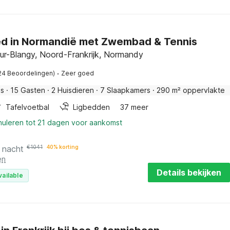
d in Normandië met Zwembad & Tennis
sur-Blangy, Noord-Frankrijk, Normandy
·
24 Beoordelingen)
Zeer goed
is
·
15 Gasten
·
2 Huisdieren
·
7 Slaapkamers
·
290 m² oppervlakte
Tafelvoetbal
Ligbedden
37 meer
nuleren tot 21 dagen voor aankomst
 nacht
€
1041
40% korting
en
Details bekijken
vailable