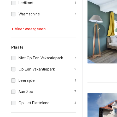
Ledikant
1
Wasmachine
7
+ Meer weergeven
Plaats
Niet Op Een Vakantiepark
7
Op Een Vakantiepark
2
Leerzijde
1
Aan Zee
7
Op Het Platteland
4