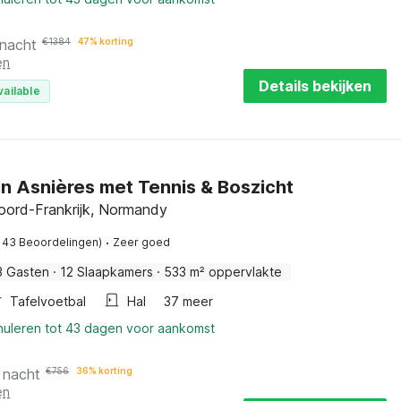
 nacht
€
1384
47% korting
en
Details bekijken
vailable
in Asnières met Tennis & Boszicht
Noord-Frankrijk, Normandy
·
143 Beoordelingen)
Zeer goed
3 Gasten
·
12 Slaapkamers
·
533 m² oppervlakte
Tafelvoetbal
Hal
37 meer
nnuleren tot 43 dagen voor aankomst
 nacht
€
756
36% korting
en