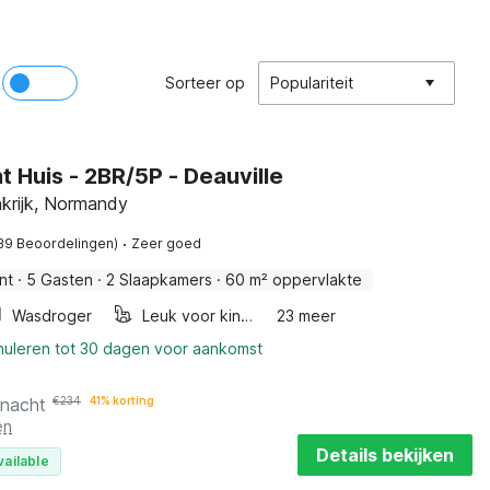
Sorteer op
Populariteit
 Huis - 2BR/5P - Deauville
krijk, Normandy
·
39 Beoordelingen)
Zeer goed
nt
·
5 Gasten
·
2 Slaapkamers
·
60 m² oppervlakte
Wasdroger
Leuk voor kinderen
23 meer
nnuleren tot 30 dagen voor aankomst
 nacht
€
234
41% korting
en
Details bekijken
vailable