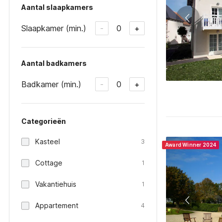
Aantal slaapkamers
Slaapkamer (min.)
0
-
+
Aantal badkamers
Badkamer (min.)
0
-
+
Categorieën
Kasteel
3
Award Winner 2024
Cottage
1
Vakantiehuis
1
Appartement
4