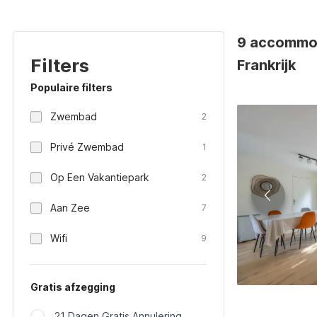
9 accommoda
Filters
Frankrijk
Populaire filters
Zwembad
2
Privé Zwembad
1
Op Een Vakantiepark
2
Aan Zee
7
Wifi
9
Gratis afzegging
21 Dagen Gratis Annulering