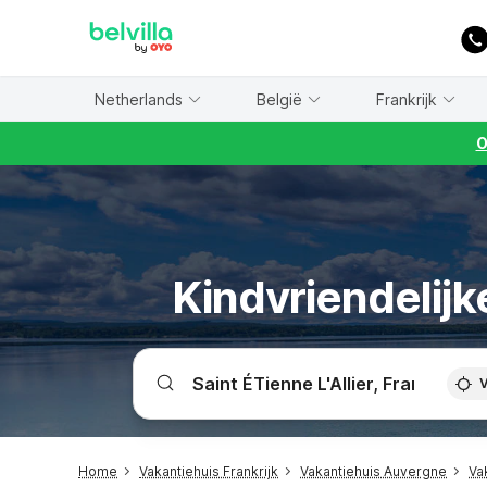
WIZARD MEMBER
Netherlands
België
Frankrijk
O
Kindvriendelijke
V
Home
Vakantiehuis Frankrijk
Vakantiehuis Auvergne
Vak