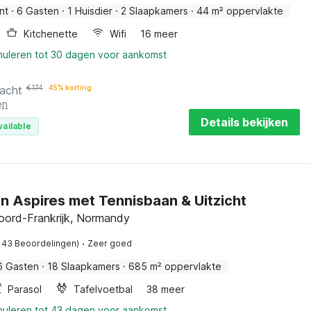
nt
·
6 Gasten
·
1 Huisdier
·
2 Slaapkamers
·
44 m² oppervlakte
Kitchenette
Wifi
16 meer
nnuleren tot 30 dagen voor aankomst
nacht
€
174
45% korting
en
Details bekijken
vailable
in Aspires met Tennisbaan & Uitzicht
Noord-Frankrijk, Normandy
·
143 Beoordelingen)
Zeer goed
6 Gasten
·
18 Slaapkamers
·
685 m² oppervlakte
Parasol
Tafelvoetbal
38 meer
nnuleren tot 43 dagen voor aankomst