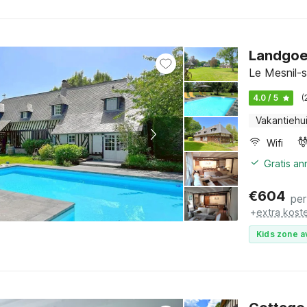
Landgoe
Le Mesnil-
4.0 / 5
(
Vakantiehu
Wifi
Gratis an
€
604
per
+
extra kost
Kids zone a