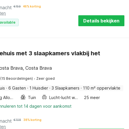
 nacht
€
159
46% korting
ten
Details bekijken
available
ehuis met 3 slaapkamers vlakbij het
Costa Brava, Costa Brava
·
(15 Beoordelingen)
Zeer goed
uis
·
6 Gasten
·
1 Huisdier
·
3 Slaapkamers
·
110 m² oppervlakte
Smoking Allowed
Tuin
Lucht-lucht warmtepomp
25 meer
annuleren tot 14 dagen voor aankomst
 nacht
€
108
38% korting
ten