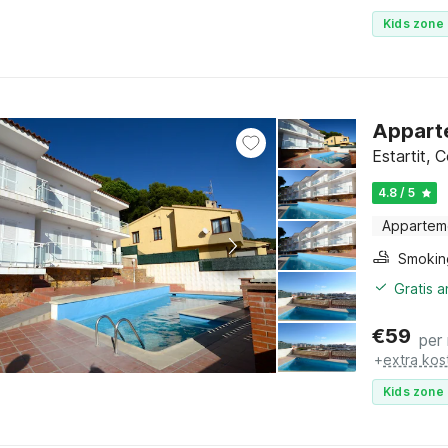
Kids zone 
Apparte
Estartit, 
4.8 / 5
Appartem
Gratis 
€
59
per
+
extra kos
Kids zone 