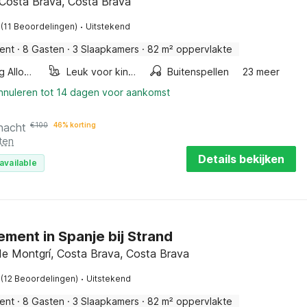
, Costa Brava, Costa Brava
·
(11 Beoordelingen)
Uitstekend
ent
·
8 Gasten
·
3 Slaapkamers
·
82 m² oppervlakte
Smoking Allowed
Leuk voor kinderen
Buitenspellen
23 meer
annuleren tot 14 dagen voor aankomst
nacht
€
100
46% korting
ten
Details bekijken
available
ment in Spanje bij Strand
 de Montgrí, Costa Brava, Costa Brava
·
(12 Beoordelingen)
Uitstekend
ent
·
8 Gasten
·
3 Slaapkamers
·
82 m² oppervlakte