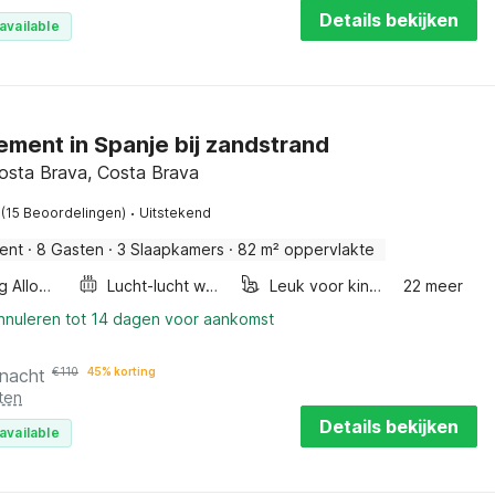
Details bekijken
available
ment in Spanje bij zandstrand
Costa Brava, Costa Brava
·
(15 Beoordelingen)
Uitstekend
ent
·
8 Gasten
·
3 Slaapkamers
·
82 m² oppervlakte
Smoking Allowed
Lucht-lucht warmtepomp
Leuk voor kinderen
22 meer
annuleren tot 14 dagen voor aankomst
 nacht
€
110
45% korting
ten
Details bekijken
available