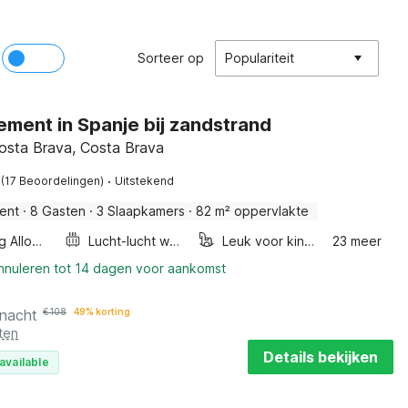
Sorteer op
Populariteit
ment in Spanje bij zandstrand
Costa Brava, Costa Brava
·
(17 Beoordelingen)
Uitstekend
ent
·
8 Gasten
·
3 Slaapkamers
·
82 m² oppervlakte
Smoking Allowed
Lucht-lucht warmtepomp
Leuk voor kinderen
23 meer
annuleren tot 14 dagen voor aankomst
 nacht
€
108
49% korting
ten
Details bekijken
available