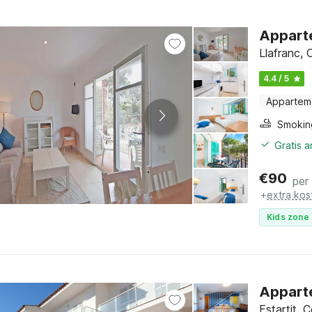
Apparte
Llafranc,
4.4 / 5
Appartem
Gratis 
€
90
per
+
extra kos
Kids zone 
Apparte
Estartit, 