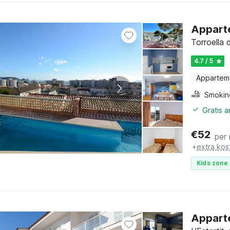
Apparte
Torroella
4.7 / 5
Appartem
Gratis 
€
52
per
+
extra kos
Kids zone 
Apparte