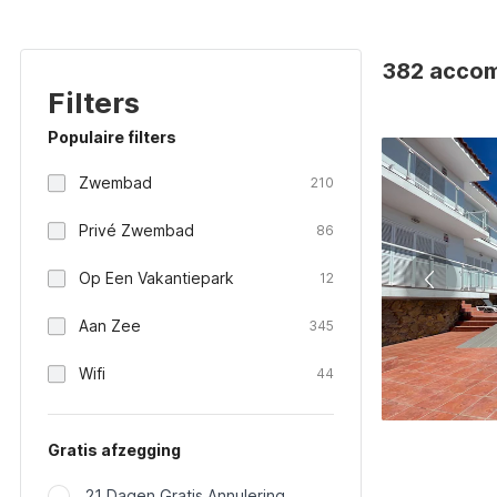
382 accom
Filters
Populaire filters
Zwembad
210
Privé Zwembad
86
Op Een Vakantiepark
12
Aan Zee
345
Wifi
44
Gratis afzegging
21 Dagen Gratis Annulering