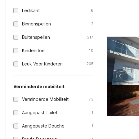
Ledikant
6
Binnenspellen
2
Buitenspellen
217
Kinderstoel
10
Leuk Voor Kinderen
205
Verminderde mobiliteit
Verminderde Mobiliteit
73
Aangepast Toilet
1
Aangepaste Douche
1