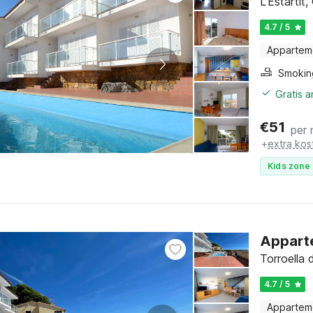
L'Estartit
4.7 / 5
Appartem
Gratis 
€
51
per 
+
extra kos
Kids zone 
Apparte
Torroella
4.7 / 5
Appartem