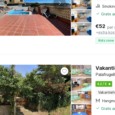
Gratis 
€
52
per
+
extra kos
Kids zone 
Vakanti
Palafrugel
4.2 / 5
Vakantieh
Hangm
Gratis 