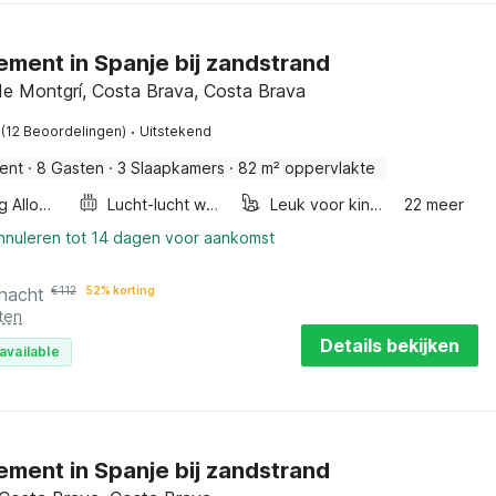
ment in Spanje bij zandstrand
 de Montgrí, Costa Brava, Costa Brava
·
(12 Beoordelingen)
Uitstekend
ent
·
8 Gasten
·
3 Slaapkamers
·
82 m² oppervlakte
Smoking Allowed
Lucht-lucht warmtepomp
Leuk voor kinderen
22 meer
annuleren tot 14 dagen voor aankomst
 nacht
€
112
52% korting
ten
Details bekijken
available
ment in Spanje bij zandstrand