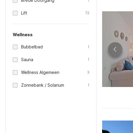
Brede Doorgang
1
Lift
72
Wellness
Bubbelbad
1
Sauna
1
Wellness Algemeen
3
Zonnebank / Solarium
1