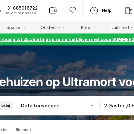
+31 885016722
Help
Bel om te boeken
Spanje
Oostenrijk
Italië
Duitsland
ntvang tot 25% korting op zomerverblijven met code SUMMER
iehuizen op Ultramort vo
Data toevoegen
2 Gasten
,
0 
lakbij
ntiehuis Ultramort