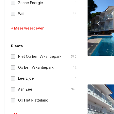
Zonne Energie
1
Wifi
44
+ Meer weergeven
Plaats
Niet Op Een Vakantiepark
370
Op Een Vakantiepark
12
Leerzijde
4
Aan Zee
345
Op Het Platteland
5