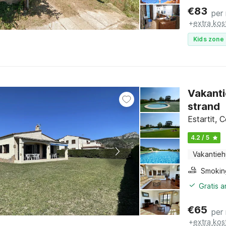
€
83
per
+
extra kos
Kids zone 
Vakanti
strand
Estartit, 
4.2 / 5
Vakantieh
Gratis 
€
65
per
+
extra kos