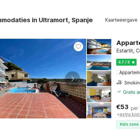
modaties in Ultramort, Spanje
Kaartweergave
Apparte
Estartit, 
4.7 / 5
Appartem
Gratis 
€
53
per
+
extra kos
Kids zone 