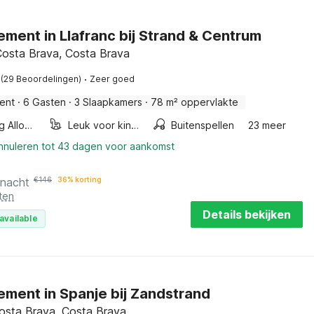
ment in Llafranc bij Strand & Centrum
 Costa Brava, Costa Brava
·
(29 Beoordelingen)
Zeer goed
ent
·
6 Gasten
·
3 Slaapkamers
·
78 m² oppervlakte
Smoking Allowed
Leuk voor kinderen
Buitenspellen
23 meer
annuleren tot 43 dagen voor aankomst
 nacht
€
146
36% korting
ten
Details bekijken
available
ment in Spanje bij Zandstrand
Costa Brava, Costa Brava