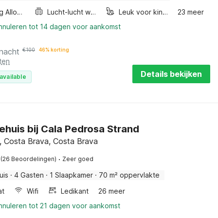
Smoking Allowed
Lucht-lucht warmtepomp
Leuk voor kinderen
23 meer
annuleren tot 14 dagen voor aankomst
 nacht
€
100
46% korting
ten
Details bekijken
available
ehuis bij Cala Pedrosa Strand
l, Costa Brava, Costa Brava
·
(26 Beoordelingen)
Zeer goed
uis
·
4 Gasten
·
1 Slaapkamer
·
70 m² oppervlakte
at
Wifi
Ledikant
26 meer
annuleren tot 21 dagen voor aankomst