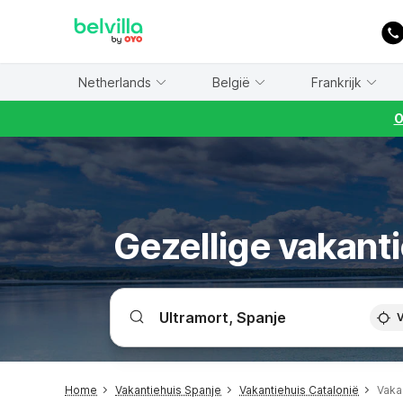
WIZARD MEMBER
Netherlands
België
Frankrijk
O
Gezellige vakant
V
Home
Vakantiehuis Spanje
Vakantiehuis Catalonië
Vaka