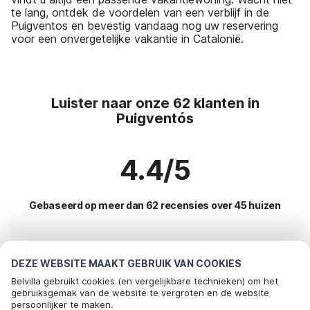
te lang, ontdek de voordelen van een verblijf in de
Puigventos en bevestig vandaag nog uw reservering
voor een onvergetelijke vakantie in Catalonië.
Luister naar onze 62 klanten in
Puigventós
4.4/5
Gebaseerd op meer dan 62 recensies over 45 huizen
Meest populaire bestemmingen voor
DEZE WEBSITE MAAKT GEBRUIK VAN COOKIES
vakantie
Belvilla gebruikt cookies (en vergelijkbare technieken) om het
gebruiksgemak van de website te vergroten en de website
persoonlijker te maken.
Top steden met top voorzieningen voor vakantie