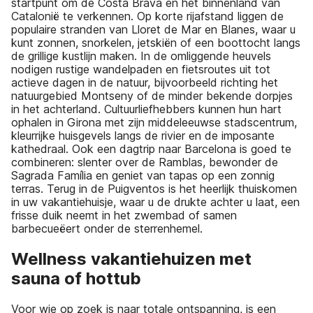
startpunt om de Costa Brava en het binnenland van
Catalonië te verkennen. Op korte rijafstand liggen de
populaire stranden van Lloret de Mar en Blanes, waar u
kunt zonnen, snorkelen, jetskiën of een boottocht langs
de grillige kustlijn maken. In de omliggende heuvels
nodigen rustige wandelpaden en fietsroutes uit tot
actieve dagen in de natuur, bijvoorbeeld richting het
natuurgebied Montseny of de minder bekende dorpjes
in het achterland. Cultuurliefhebbers kunnen hun hart
ophalen in Girona met zijn middeleeuwse stadscentrum,
kleurrijke huisgevels langs de rivier en de imposante
kathedraal. Ook een dagtrip naar Barcelona is goed te
combineren: slenter over de Ramblas, bewonder de
Sagrada Família en geniet van tapas op een zonnig
terras. Terug in de Puigventos is het heerlijk thuiskomen
in uw vakantiehuisje, waar u de drukte achter u laat, een
frisse duik neemt in het zwembad of samen
barbecueëert onder de sterrenhemel.
Wellness vakantiehuizen met
sauna of hottub
Voor wie op zoek is naar totale ontspanning, is een