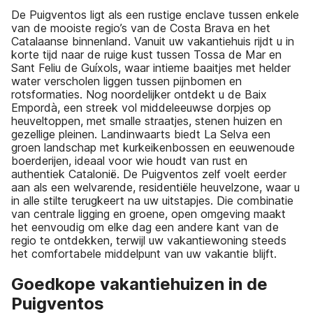
De Puigventos ligt als een rustige enclave tussen enkele
van de mooiste regio’s van de Costa Brava en het
Catalaanse binnenland. Vanuit uw vakantiehuis rijdt u in
korte tijd naar de ruige kust tussen Tossa de Mar en
Sant Feliu de Guíxols, waar intieme baaitjes met helder
water verscholen liggen tussen pijnbomen en
rotsformaties. Nog noordelijker ontdekt u de Baix
Empordà, een streek vol middeleeuwse dorpjes op
heuveltoppen, met smalle straatjes, stenen huizen en
gezellige pleinen. Landinwaarts biedt La Selva een
groen landschap met kurkeikenbossen en eeuwenoude
boerderijen, ideaal voor wie houdt van rust en
authentiek Catalonië. De Puigventos zelf voelt eerder
aan als een welvarende, residentiële heuvelzone, waar u
in alle stilte terugkeert na uw uitstapjes. Die combinatie
van centrale ligging en groene, open omgeving maakt
het eenvoudig om elke dag een andere kant van de
regio te ontdekken, terwijl uw vakantiewoning steeds
het comfortabele middelpunt van uw vakantie blijft.
Goedkope vakantiehuizen in de
Puigventos