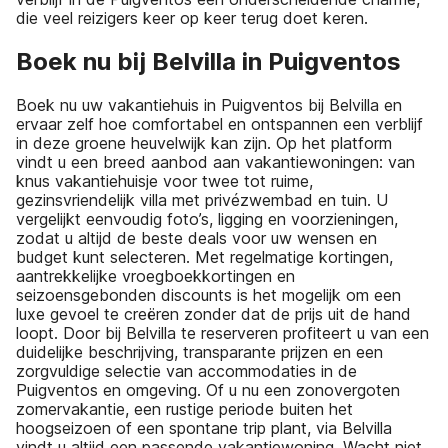
die veel reizigers keer op keer terug doet keren.
Boek nu bij Belvilla in Puigventos
Boek nu uw vakantiehuis in Puigventos bij Belvilla en
ervaar zelf hoe comfortabel en ontspannen een verblijf
in deze groene heuvelwijk kan zijn. Op het platform
vindt u een breed aanbod aan vakantiewoningen: van
knus vakantiehuisje voor twee tot ruime,
gezinsvriendelijk villa met privézwembad en tuin. U
vergelijkt eenvoudig foto’s, ligging en voorzieningen,
zodat u altijd de beste deals voor uw wensen en
budget kunt selecteren. Met regelmatige kortingen,
aantrekkelijke vroegboekkortingen en
seizoensgebonden discounts is het mogelijk om een
luxe gevoel te creëren zonder dat de prijs uit de hand
loopt. Door bij Belvilla te reserveren profiteert u van een
duidelijke beschrijving, transparante prijzen en een
zorgvuldige selectie van accommodaties in de
Puigventos en omgeving. Of u nu een zonovergoten
zomervakantie, een rustige periode buiten het
hoogseizoen of een spontane trip plant, via Belvilla
vindt u altijd een passende vakantiewoning. Wacht niet