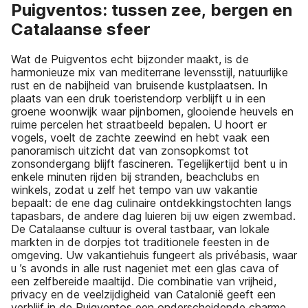
Puigventos: tussen zee, bergen en
Catalaanse sfeer
Wat de Puigventos echt bijzonder maakt, is de
harmonieuze mix van mediterrane levensstijl, natuurlijke
rust en de nabijheid van bruisende kustplaatsen. In
plaats van een druk toeristendorp verblijft u in een
groene woonwijk waar pijnbomen, glooiende heuvels en
ruime percelen het straatbeeld bepalen. U hoort er
vogels, voelt de zachte zeewind en hebt vaak een
panoramisch uitzicht dat van zonsopkomst tot
zonsondergang blijft fascineren. Tegelijkertijd bent u in
enkele minuten rijden bij stranden, beachclubs en
winkels, zodat u zelf het tempo van uw vakantie
bepaalt: de ene dag culinaire ontdekkingstochten langs
tapasbars, de andere dag luieren bij uw eigen zwembad.
De Catalaanse cultuur is overal tastbaar, van lokale
markten in de dorpjes tot traditionele feesten in de
omgeving. Uw vakantiehuis fungeert als privébasis, waar
u ’s avonds in alle rust nageniet met een glas cava of
een zelfbereide maaltijd. Die combinatie van vrijheid,
privacy en de veelzijdigheid van Catalonië geeft een
verblijf in de Puigventos een onderscheidende charme,