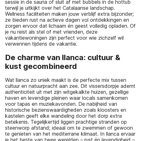
sessie in de sauna of sluit af met bubbels in de hottub
terwijl je uitkijkt over het Catalaanse landschap.
Wellness faciliteiten maken jouw verblijf extra bijzonder;
ze bieden rust na actieve dagen vol ontdekkingen en
zorgen ervoor dat lichaam én geest volledig opladen. Of
je nu reist als stel of met vrienden, deze
vakantiewoningen zijn perfect voor wie zichzelf wil
verwennen tijdens de vakantie.
De charme van llanca: cultuur &
kust gecombineerd
Wat llanca zo uniek maakt is de perfecte mix tussen
cultuur en natuurpracht aan zee. Dit vissersdorpje ademt
authenticiteit uit met zijn witgekalkte huizen, gezellige
haven en levendige pleinen waar locals samenkomen
voor tapas en muziekavonden. De nabijheid van
historische bezienswaardigheden zoals kloosters en
kastelen geeft elke wandeling door het dorp extra
betekenis. Tegelijkertijd liggen prachtige stranden op
steenworp afstand; ideaal om te zwemmen of gewoon
te genieten van het mediterrane klimaat. In llanca ervaar
je het beste van twee werelden – rust én levendigheid –