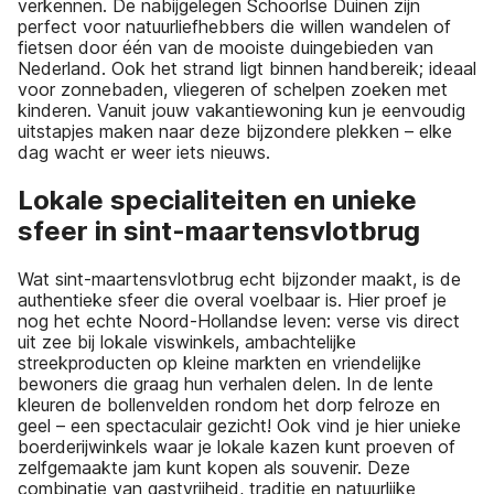
verkennen. De nabijgelegen Schoorlse Duinen zijn
perfect voor natuurliefhebbers die willen wandelen of
fietsen door één van de mooiste duingebieden van
Nederland. Ook het strand ligt binnen handbereik; ideaal
voor zonnebaden, vliegeren of schelpen zoeken met
kinderen. Vanuit jouw vakantiewoning kun je eenvoudig
uitstapjes maken naar deze bijzondere plekken – elke
dag wacht er weer iets nieuws.
Lokale specialiteiten en unieke
sfeer in sint-maartensvlotbrug
Wat sint-maartensvlotbrug echt bijzonder maakt, is de
authentieke sfeer die overal voelbaar is. Hier proef je
nog het echte Noord-Hollandse leven: verse vis direct
uit zee bij lokale viswinkels, ambachtelijke
streekproducten op kleine markten en vriendelijke
bewoners die graag hun verhalen delen. In de lente
kleuren de bollenvelden rondom het dorp felroze en
geel – een spectaculair gezicht! Ook vind je hier unieke
boerderijwinkels waar je lokale kazen kunt proeven of
zelfgemaakte jam kunt kopen als souvenir. Deze
combinatie van gastvrijheid, traditie en natuurlijke