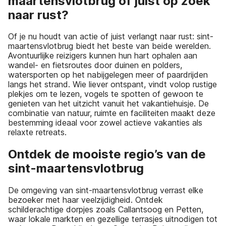
maartensvlotbrug of juist op zoek
naar rust?
Of je nu houdt van actie of juist verlangt naar rust: sint-
maartensvlotbrug biedt het beste van beide werelden.
Avontuurlijke reizigers kunnen hun hart ophalen aan
wandel- en fietsroutes door duinen en polders,
watersporten op het nabijgelegen meer of paardrijden
langs het strand. Wie liever ontspant, vindt volop rustige
plekjes om te lezen, vogels te spotten of gewoon te
genieten van het uitzicht vanuit het vakantiehuisje. De
combinatie van natuur, ruimte en faciliteiten maakt deze
bestemming ideaal voor zowel actieve vakanties als
relaxte retreats.
Ontdek de mooiste regio’s van de
sint-maartensvlotbrug
De omgeving van sint-maartensvlotbrug verrast elke
bezoeker met haar veelzijdigheid. Ontdek
schilderachtige dorpjes zoals Callantsoog en Petten,
waar lokale markten en gezellige terrasjes uitnodigen tot