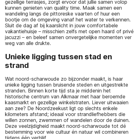
gezellige terrasjes, zorgt ervoor dat jullie samen volop
kunnen genieten van quality time. Maak samen een
wandeling langs de pittoreske vaarten of huur een
bootje om de omgeving vanaf het water te verkennen.
Sluit de dag af bij kaarslicht in jouw comfortabele
vakantiehuisje – misschien zelfs met open haard of privé
jacuzzi – en beleef samen onvergetelijke momenten ver
weg van alle drukte.
Unieke ligging tussen stad en
strand
Wat noord-scharwoude zo bijzonder maakt, is haar
unieke ligging tussen bruisende steden en uitgestrekte
stranden. Binnen korte tijd sta je middenin het
historische centrum van Alkmaar met haar beroemde
kaasmarkt en gezellige winkelstraten. Liever uitwaaien
aan zee? De Noordzeekust ligt op slechts enkele
kilometers afstand; ideaal voor strandliefhebbers die
willen zonnen, zwemmen of wandelen door de duinen.
Deze veelzijdigheid maakt noord-scharwoude tot dé
bestemming voor wie cultuur én natuur wil combineren
tijdens één verblijf.