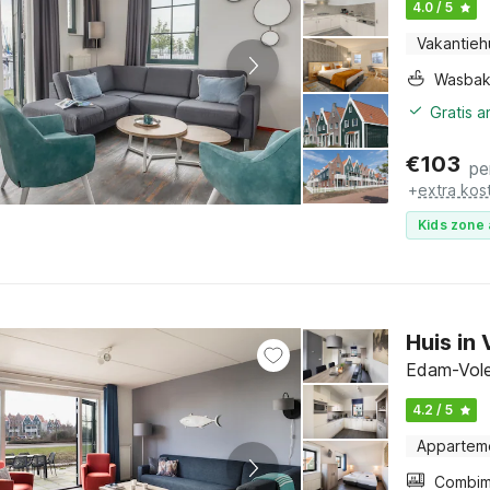
4.0 / 5
Vakantieh
Wasba
Gratis 
€
103
pe
+
extra kos
Kids zone 
Huis in
Edam-Vole
4.2 / 5
Appartem