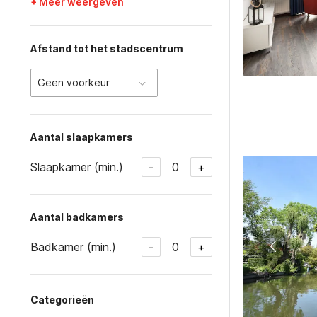
+ Meer weergeven
Afstand tot het stadscentrum
Geen voorkeur
Aantal slaapkamers
Slaapkamer (min.)
0
-
+
Aantal badkamers
Badkamer (min.)
0
-
+
Categorieën