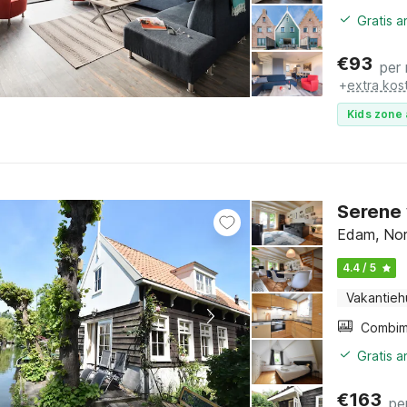
Gratis 
€
93
per
+
extra kos
Kids zone 
Serene 
Edam, Nor
4.4 / 5
Vakantieh
Gratis 
€
163
pe