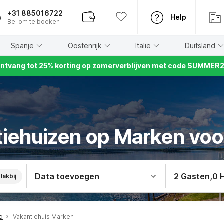
+31 885016722
Help
Bel om te boeken
Spanje
Oostenrijk
Italië
Duitsland
ntvang tot 25% korting op zomerverblijven met code SUMMER
tiehuizen op Marken voo
Data toevoegen
2 Gasten
,
0 
lakbij
d
Vakantiehuis Marken