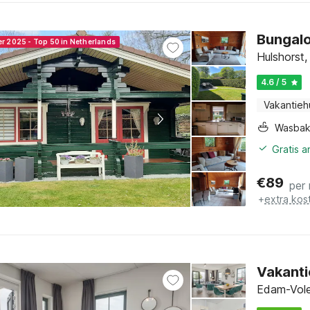
Bungalo
er 2025 - Top 50 in Netherlands
Hulshorst,
4.6 / 5
Vakantieh
Wasba
Gratis 
€
89
per
+
extra kos
Vakanti
Edam-Vole