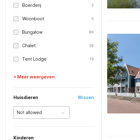
Boerderij
2
Woonboot
5
Bungalow
66
Chalet
38
Tent Lodge
19
+ Meer weergeven
Huisdieren
Wissen
Not allowed
Kinderen