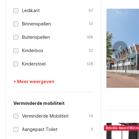
Ledikant
47
Binnenspellen
10
Buitenspellen
188
Kinderbox
22
Kinderstoel
128
+ Meer weergeven
Verminderde mobiliteit
Verminderde Mobiliteit
10
Belvilla Award Winn
Aangepast Toilet
5