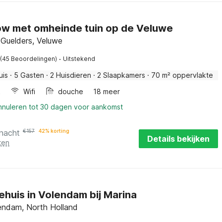
w met omheinde tuin op de Veluwe
 Guelders, Veluwe
·
(45 Beoordelingen)
Uitstekend
uis
·
5 Gasten
·
2 Huisdieren
·
2 Slaapkamers
·
70 m² oppervlakte
k
Wifi
douche
18 meer
annuleren tot 30 dagen voor aankomst
 nacht
€
157
42% korting
Details bekijken
ten
ehuis in Volendam bij Marina
ndam, North Holland