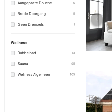
Aangepaste Douche
5
Brede Doorgang
5
Geen Drempels
1
Wellness
Bubbelbad
13
Sauna
95
Wellness Algemeen
105