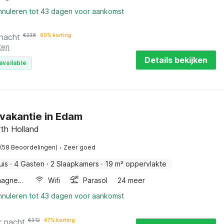
annuleren tot 43 dagen voor aankomst
 nacht
€
238
60% korting
ten
Details bekijken
available
vakantie in Edam
th Holland
·
(58 Beoordelingen)
Zeer goed
uis
·
4 Gasten
·
2 Slaapkamers
·
19 m² oppervlakte
Combimagnetron
Wifi
Parasol
24 meer
annuleren tot 43 dagen voor aankomst
r nacht
€
312
47% korting