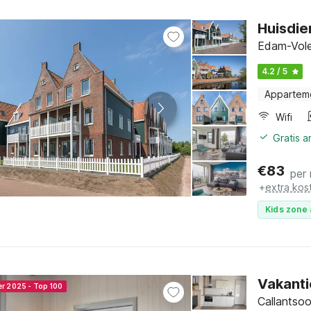
Huisdie
Edam-Vole
4.2 / 5
Appartem
Wifi
Gratis 
€
83
per
+
extra kos
Kids zone 
Vakanti
er 2025 - Top 100
Callantso