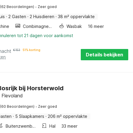
·
(62 Beoordelingen)
Zeer goed
uis
·
2 Gasten
·
2 Huisdieren
·
38 m² oppervlakte
hine
Combimagnetron
Wasbak
16 meer
annuleren tot 21 dagen voor aankomst
nacht
€
153
51% korting
Details bekijken
ten
 Bosrijk bij Horsterwold
 Flevoland
·
(60 Beoordelingen)
Zeer goed
Gasten
·
5 Slaapkamers
·
206 m² oppervlakte
Buitenzwembad
Hal
33 meer