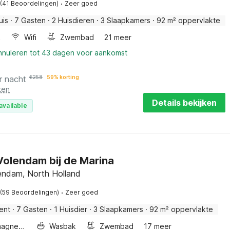
·
(41 Beoordelingen)
Zeer goed
uis
·
7 Gasten
·
2 Huisdieren
·
3 Slaapkamers
·
92 m² oppervlakte
k
Wifi
Zwembad
21 meer
annuleren tot 43 dagen voor aankomst
r nacht
€
258
59% korting
ten
Details bekijken
available
 Volendam bij de Marina
ndam, North Holland
·
(59 Beoordelingen)
Zeer goed
ent
·
7 Gasten
·
1 Huisdier
·
3 Slaapkamers
·
92 m² oppervlakte
Combimagnetron
Wasbak
Zwembad
17 meer