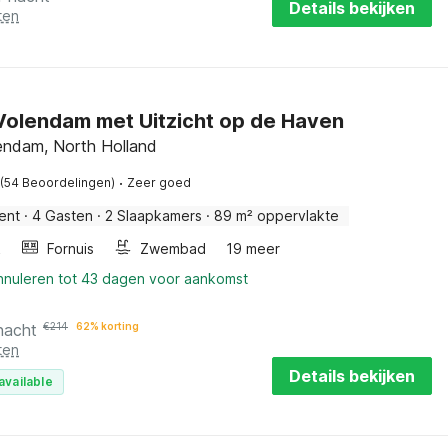
Details bekijken
ten
 Volendam met Uitzicht op de Haven
ndam, North Holland
·
(54 Beoordelingen)
Zeer goed
ent
·
4 Gasten
·
2 Slaapkamers
·
89 m² oppervlakte
k
Fornuis
Zwembad
19 meer
annuleren tot 43 dagen voor aankomst
nacht
€
214
62% korting
ten
Details bekijken
available