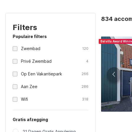
834 accom
Filters
Populaire filters
Belvilla Award Winn
Zwembad
120
Privé Zwembad
4
Op Een Vakantiepark
266
Aan Zee
286
Wifi
318
Gratis afzegging
21 Dagen Gratis Annulering