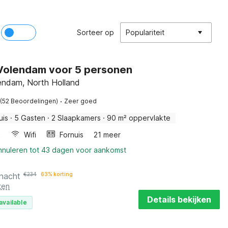
Sorteer op
Populariteit
 Volendam voor 5 personen
ndam, North Holland
·
(52 Beoordelingen)
Zeer goed
uis
·
5 Gasten
·
2 Slaapkamers
·
90 m² oppervlakte
k
Wifi
Fornuis
21 meer
annuleren tot 43 dagen voor aankomst
 nacht
€
234
63% korting
ten
Details bekijken
available