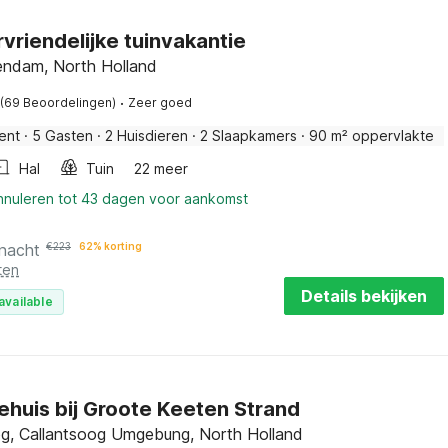
rvriendelijke tuinvakantie
ndam, North Holland
·
(69 Beoordelingen)
Zeer goed
ent
·
5 Gasten
·
2 Huisdieren
·
2 Slaapkamers
·
90 m² oppervlakte
Hal
Tuin
22 meer
annuleren tot 43 dagen voor aankomst
 nacht
€
223
62% korting
ten
Details bekijken
available
ehuis bij Groote Keeten Strand
og, Callantsoog Umgebung, North Holland