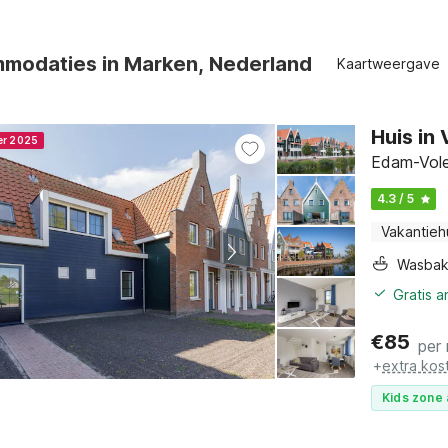
modaties in Marken, Nederland
Kaartweergave
Huis in
er 2025
Edam-Vole
4.3 / 5
Vakantieh
Wasba
Gratis 
€
85
per
+
extra kos
Kids zone 