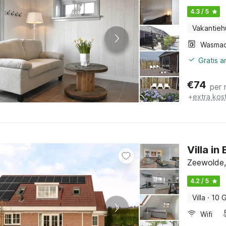
4.3 / 5
Vakantieh
Wasmac
Gratis 
€
74
per 
+
extra kos
Villa in
Zeewolde,
4.2 / 5
Villa
·
10 
Wifi