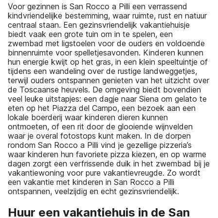
Voor gezinnen is San Rocco a Pilli een verrassend
kindvriendelijke bestemming, waar ruimte, rust en natuur
centraal staan. Een gezinsvriendelijk vakantiehuisje
biedt vaak een grote tuin om in te spelen, een
zwembad met ligstoelen voor de ouders en voldoende
binnenruimte voor spelletjesavonden. Kinderen kunnen
hun energie kwijt op het gras, in een klein speeltuintje of
tijdens een wandeling over de rustige landweggetjes,
terwijl ouders ontspannen genieten van het uitzicht over
de Toscaanse heuvels. De omgeving biedt bovendien
veel leuke uitstapjes: een dagje naar Siena om gelato te
eten op het Piazza del Campo, een bezoek aan een
lokale boerderij waar kinderen dieren kunnen
ontmoeten, of een rit door de glooiende wijnvelden
waar je overal fotostops kunt maken. In de dorpen
rondom San Rocco a Pilli vind je gezellige pizzeria’s
waar kinderen hun favoriete pizza kiezen, en op warme
dagen zorgt een verfrissende duik in het zwembad bij je
vakantiewoning voor pure vakantievreugde. Zo wordt
een vakantie met kinderen in San Rocco a Pilli
ontspannen, veelzijdig en echt gezinsvriendelijk.
Huur een vakantiehuis in de San