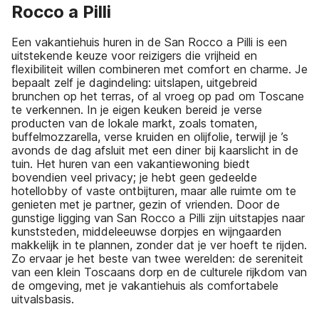
Rocco a Pilli
Een vakantiehuis huren in de San Rocco a Pilli is een
uitstekende keuze voor reizigers die vrijheid en
flexibiliteit willen combineren met comfort en charme. Je
bepaalt zelf je dagindeling: uitslapen, uitgebreid
brunchen op het terras, of al vroeg op pad om Toscane
te verkennen. In je eigen keuken bereid je verse
producten van de lokale markt, zoals tomaten,
buffelmozzarella, verse kruiden en olijfolie, terwijl je ’s
avonds de dag afsluit met een diner bij kaarslicht in de
tuin. Het huren van een vakantiewoning biedt
bovendien veel privacy; je hebt geen gedeelde
hotellobby of vaste ontbijturen, maar alle ruimte om te
genieten met je partner, gezin of vrienden. Door de
gunstige ligging van San Rocco a Pilli zijn uitstapjes naar
kunststeden, middeleeuwse dorpjes en wijngaarden
makkelijk in te plannen, zonder dat je ver hoeft te rijden.
Zo ervaar je het beste van twee werelden: de sereniteit
van een klein Toscaans dorp en de culturele rijkdom van
de omgeving, met je vakantiehuis als comfortabele
uitvalsbasis.