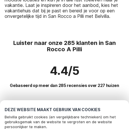
vakantie. Laat je inspireren door het aanbod, kies het
vakantiehuis dat bij je past en bereid je voor op een
onvergetelijke tijd in San Rocco a Pilli met Belvilla.
Luister naar onze 285 klanten in San
Rocco A Pilli
4.4/5
Gebaseerd op meer dan 285 recensies over 227 huizen
Meest populaire bestemmingen voor
DEZE WEBSITE MAAKT GEBRUIK VAN COOKIES
vakantie
Belvilla gebruikt cookies (en vergelijkbare technieken) om het
gebruiksgemak van de website te vergroten en de website
persoonlijker te maken.
Top steden met top voorzieningen voor vakantie