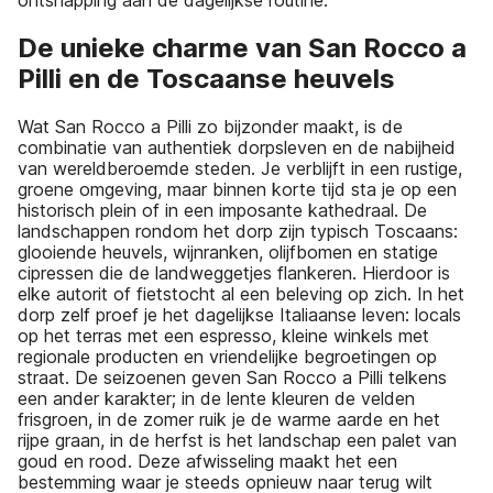
ontsnapping aan de dagelijkse routine.
De unieke charme van San Rocco a
Pilli en de Toscaanse heuvels
Wat San Rocco a Pilli zo bijzonder maakt, is de
combinatie van authentiek dorpsleven en de nabijheid
van wereldberoemde steden. Je verblijft in een rustige,
groene omgeving, maar binnen korte tijd sta je op een
historisch plein of in een imposante kathedraal. De
landschappen rondom het dorp zijn typisch Toscaans:
glooiende heuvels, wijnranken, olijfbomen en statige
cipressen die de landweggetjes flankeren. Hierdoor is
elke autorit of fietstocht al een beleving op zich. In het
dorp zelf proef je het dagelijkse Italiaanse leven: locals
op het terras met een espresso, kleine winkels met
regionale producten en vriendelijke begroetingen op
straat. De seizoenen geven San Rocco a Pilli telkens
een ander karakter; in de lente kleuren de velden
frisgroen, in de zomer ruik je de warme aarde en het
rijpe graan, in de herfst is het landschap een palet van
goud en rood. Deze afwisseling maakt het een
bestemming waar je steeds opnieuw naar terug wilt