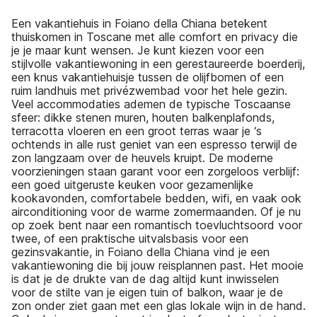
Een vakantiehuis in Foiano della Chiana betekent
thuiskomen in Toscane met alle comfort en privacy die
je je maar kunt wensen. Je kunt kiezen voor een
stijlvolle vakantiewoning in een gerestaureerde boerderij,
een knus vakantiehuisje tussen de olijfbomen of een
ruim landhuis met privézwembad voor het hele gezin.
Veel accommodaties ademen de typische Toscaanse
sfeer: dikke stenen muren, houten balkenplafonds,
terracotta vloeren en een groot terras waar je ‘s
ochtends in alle rust geniet van een espresso terwijl de
zon langzaam over de heuvels kruipt. De moderne
voorzieningen staan garant voor een zorgeloos verblijf:
een goed uitgeruste keuken voor gezamenlijke
kookavonden, comfortabele bedden, wifi, en vaak ook
airconditioning voor de warme zomermaanden. Of je nu
op zoek bent naar een romantisch toevluchtsoord voor
twee, of een praktische uitvalsbasis voor een
gezinsvakantie, in Foiano della Chiana vind je een
vakantiewoning die bij jouw reisplannen past. Het mooie
is dat je de drukte van de dag altijd kunt inwisselen
voor de stilte van je eigen tuin of balkon, waar je de
zon onder ziet gaan met een glas lokale wijn in de hand.