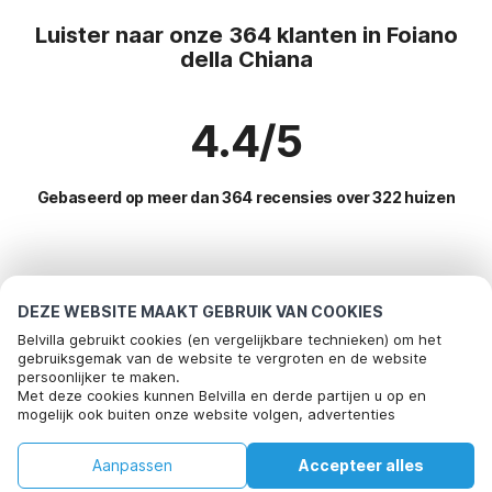
Luister naar onze 364 klanten in Foiano
della Chiana
4.4/5
Gebaseerd op meer dan 364 recensies over 322 huizen
Meest populaire bestemmingen voor
vakantie
DEZE WEBSITE MAAKT GEBRUIK VAN COOKIES
Belvilla gebruikt cookies (en vergelijkbare technieken) om het
Top steden met top voorzieningen voor vakantie
gebruiksgemak van de website te vergroten en de website
persoonlijker te maken.
Bel om te boeken
Kindvriendelijke vakantiehuizen arezzo
Met deze cookies kunnen Belvilla en derde partijen u op en
Populaire voorzieningen voor vakantie in Foiano-della-
mogelijk ook buiten onze website volgen, advertenties
Kindvriendelijke vakantiehuizen monte-san-savino
chiana
afstemmen op uw interesses en u informatie laten delen via
social media.
Kindvriendelijke vakantiehuizen ciggiano
Kindvriendelijke vakantiehuizen
Aanpassen
Accepteer alles
Populaire steden voor vakantie in Toscane
Door op "accepteren" te klikken gaat u hiermee akkoord. Meer
Kindvriendelijke vakantiehuizen lucignano
informatie vind je in ons
cookiebeleid
.
Vakantiehuis met zwembad
Huis
Verlanglijst
Boekingen
Account