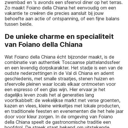
zwembad en ‘s avonds een sfeervol diner op het terras.
Zo maakt Foiano della Chiana het eenvoudig om een
vakantie te creëren die precies aansluit bij jouw
behoefte aan actie of ontspanning, of een fijne balans
tussen beide.
De unieke charme en specialiteit
van Foiano della Chiana
Wat Foiano della Chiana écht bijzonder maakt, is de
combinatie van authentiek Toscaanse plattelandssfeer
en een levendig dorpskarakter. Het stadje is een van de
oudste nederzettingen in de Val di Chiana en ademt
geschiedenis, met smalle straatjes, stenen huizen en
sfeervolle pleinen waar locals elkaar ontmoeten voor
een espresso of een glas wijn. Hier ervaar je het
dagelijks leven zoals het al generaties lang
voortkabbelt: de wekelijkse markt met verse groenten,
kazen en vlees, kleine winkeltjes met lokale producten,
en traditionele feesten en evenementen die het hele jaar
door voor kleur zorgen. In de omgeving van Foiano
della Chiana speelt de gastronomische traditie een
hoofdrol. De streek staat bekend om uitstekende