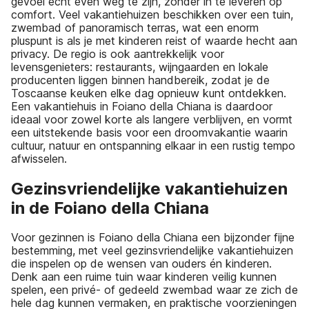
gevoel echt even weg te zijn, zonder in te leveren op
comfort. Veel vakantiehuizen beschikken over een tuin,
zwembad of panoramisch terras, wat een enorm
pluspunt is als je met kinderen reist of waarde hecht aan
privacy. De regio is ook aantrekkelijk voor
levensgenieters: restaurants, wijngaarden en lokale
producenten liggen binnen handbereik, zodat je de
Toscaanse keuken elke dag opnieuw kunt ontdekken.
Een vakantiehuis in Foiano della Chiana is daardoor
ideaal voor zowel korte als langere verblijven, en vormt
een uitstekende basis voor een droomvakantie waarin
cultuur, natuur en ontspanning elkaar in een rustig tempo
afwisselen.
Gezinsvriendelijke vakantiehuizen
in de Foiano della Chiana
Voor gezinnen is Foiano della Chiana een bijzonder fijne
bestemming, met veel gezinsvriendelijke vakantiehuizen
die inspelen op de wensen van ouders én kinderen.
Denk aan een ruime tuin waar kinderen veilig kunnen
spelen, een privé- of gedeeld zwembad waar ze zich de
hele dag kunnen vermaken, en praktische voorzieningen