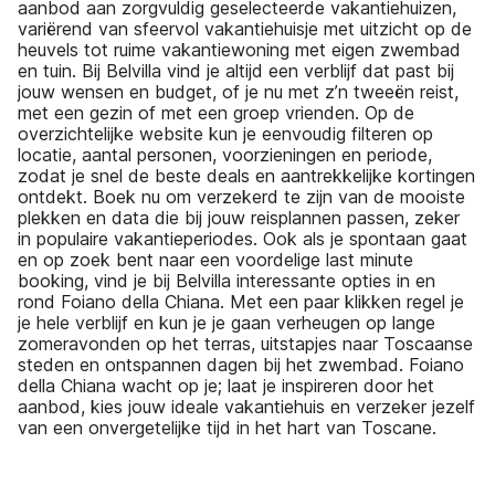
aanbod aan zorgvuldig geselecteerde vakantiehuizen,
variërend van sfeervol vakantiehuisje met uitzicht op de
heuvels tot ruime vakantiewoning met eigen zwembad
en tuin. Bij Belvilla vind je altijd een verblijf dat past bij
jouw wensen en budget, of je nu met z’n tweeën reist,
met een gezin of met een groep vrienden. Op de
overzichtelijke website kun je eenvoudig filteren op
locatie, aantal personen, voorzieningen en periode,
zodat je snel de beste deals en aantrekkelijke kortingen
ontdekt. Boek nu om verzekerd te zijn van de mooiste
plekken en data die bij jouw reisplannen passen, zeker
in populaire vakantieperiodes. Ook als je spontaan gaat
en op zoek bent naar een voordelige last minute
booking, vind je bij Belvilla interessante opties in en
rond Foiano della Chiana. Met een paar klikken regel je
je hele verblijf en kun je je gaan verheugen op lange
zomeravonden op het terras, uitstapjes naar Toscaanse
steden en ontspannen dagen bij het zwembad. Foiano
della Chiana wacht op je; laat je inspireren door het
aanbod, kies jouw ideale vakantiehuis en verzeker jezelf
van een onvergetelijke tijd in het hart van Toscane.