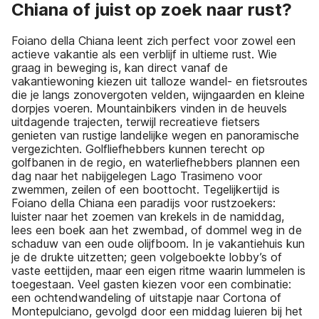
Chiana of juist op zoek naar rust?
Foiano della Chiana leent zich perfect voor zowel een
actieve vakantie als een verblijf in ultieme rust. Wie
graag in beweging is, kan direct vanaf de
vakantiewoning kiezen uit talloze wandel- en fietsroutes
die je langs zonovergoten velden, wijngaarden en kleine
dorpjes voeren. Mountainbikers vinden in de heuvels
uitdagende trajecten, terwijl recreatieve fietsers
genieten van rustige landelijke wegen en panoramische
vergezichten. Golfliefhebbers kunnen terecht op
golfbanen in de regio, en waterliefhebbers plannen een
dag naar het nabijgelegen Lago Trasimeno voor
zwemmen, zeilen of een boottocht. Tegelijkertijd is
Foiano della Chiana een paradijs voor rustzoekers:
luister naar het zoemen van krekels in de namiddag,
lees een boek aan het zwembad, of dommel weg in de
schaduw van een oude olijfboom. In je vakantiehuis kun
je de drukte uitzetten; geen volgeboekte lobby’s of
vaste eettijden, maar een eigen ritme waarin lummelen is
toegestaan. Veel gasten kiezen voor een combinatie:
een ochtendwandeling of uitstapje naar Cortona of
Montepulciano, gevolgd door een middag luieren bij het