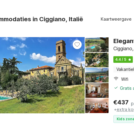
modaties in Ciggiano, Italië
Kaartweergave
Elegant
Ciggiano
4.4 / 5
Vakantie
Wifi
Gratis
€
437
p
+
extra ko
Kids zone