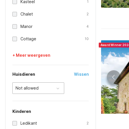
Kasteel
1
Chalet
2
Manor
4
Cottage
10
Award Winner 202
+ Meer weergeven
Huisdieren
Wissen
Not allowed
Kinderen
Ledikant
2