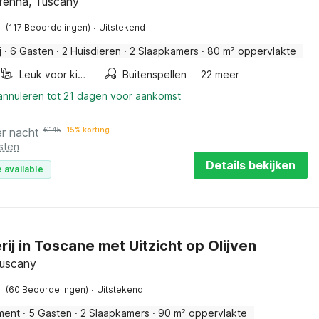
ffenna, Tuscany
·
(117 Beoordelingen)
Uitstekend
j
·
6 Gasten
·
2 Huisdieren
·
2 Slaapkamers
·
80 m² oppervlakte
Leuk voor kinderen
Buitenspellen
22 meer
 annuleren tot 21 dagen voor aankomst
er nacht
€
145
15% korting
sten
Details bekijken
 available
ij in Toscane met Uitzicht op Olijven
Tuscany
·
(60 Beoordelingen)
Uitstekend
ment
·
5 Gasten
·
2 Slaapkamers
·
90 m² oppervlakte