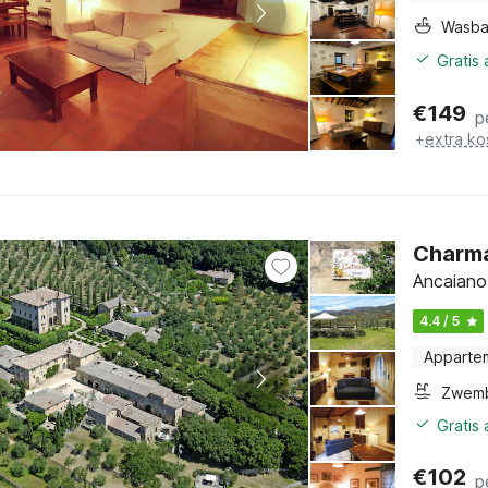
Wasb
Gratis
€
149
p
+
extra ko
Charma
Ancaiano
4.4 / 5
Apparte
Zwem
Gratis
€
102
p