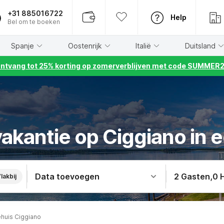
+31 885016722
Help
Bel om te boeken
Spanje
Oostenrijk
Italië
Duitsland
ntvang tot 25% korting op zomerverblijven met code SUMMER
akantie op Ciggiano in e
Data toevoegen
2 Gasten
,
0 
lakbij
ehuis Ciggiano