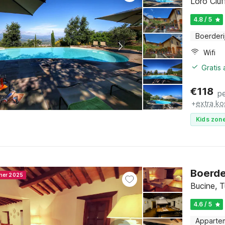
Loro Ciu
4.8 / 5
Boerderi
Wifi
Gratis
€
118
p
+
extra ko
Kids zone
Boerder
nner 2025
Bucine, 
4.6 / 5
Apparte