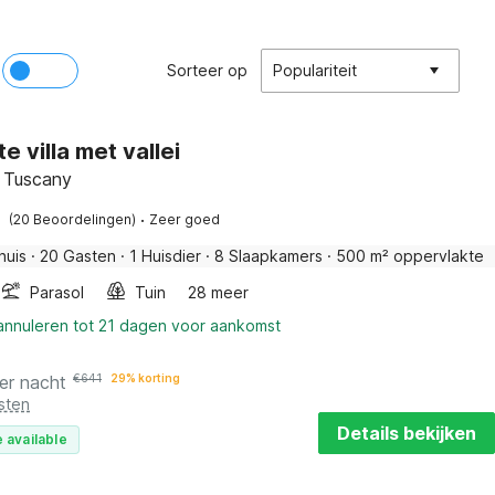
Sorteer op
Populariteit
e villa met vallei
, Tuscany
·
(20 Beoordelingen)
Zeer goed
huis
·
20 Gasten
·
1 Huisdier
·
8 Slaapkamers
·
500 m² oppervlakte
Parasol
Tuin
28 meer
 annuleren tot 21 dagen voor aankomst
er nacht
€
641
29% korting
sten
Details bekijken
 available