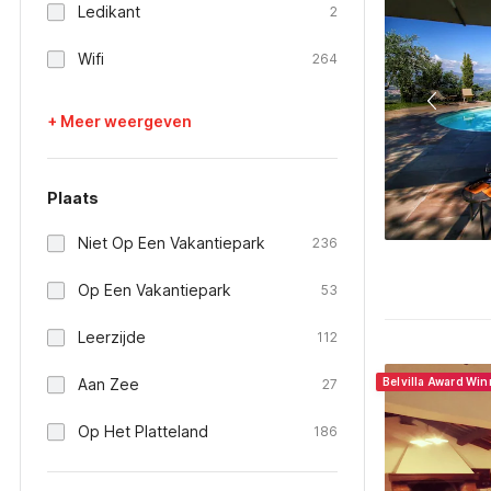
Ledikant
2
Wifi
264
+ Meer weergeven
Plaats
Niet Op Een Vakantiepark
236
Op Een Vakantiepark
53
Leerzijde
112
Aan Zee
Belvilla Award Wi
27
Op Het Platteland
186