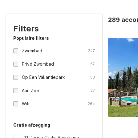
289 accom
Filters
Populaire filters
Zwembad
247
Privé Zwembad
57
Op Een Vakantiepark
53
Aan Zee
27
Wifi
264
Gratis afzegging
21 Dagen Gratis Annulering