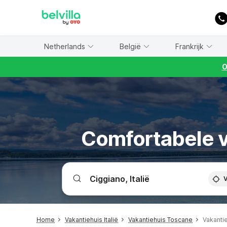
WIZARD MEMBER
Netherlands
België
Frankrijk
O
Comfortabele v
V
Home
Vakantiehuis Italië
Vakantiehuis Toscane
Vakanti