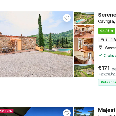
Serene
Cavriglia
4.4 / 5
Villa
·
4 
Wasma
Gratis
€
171
pe
+
extra ko
Kids zone
Majest
nner 2025