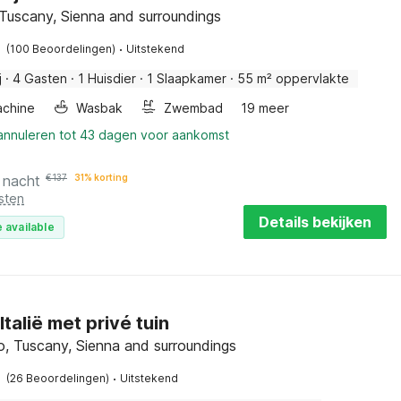
 Tuscany, Sienna and surroundings
·
(100 Beoordelingen)
Uitstekend
j
·
4 Gasten
·
1 Huisdier
·
1 Slaapkamer
·
55 m² oppervlakte
chine
Wasbak
Zwembad
19 meer
 annuleren tot 43 dagen voor aankomst
 nacht
€
137
31% korting
sten
Details bekijken
 available
 Italië met privé tuin
o, Tuscany, Sienna and surroundings
·
(26 Beoordelingen)
Uitstekend