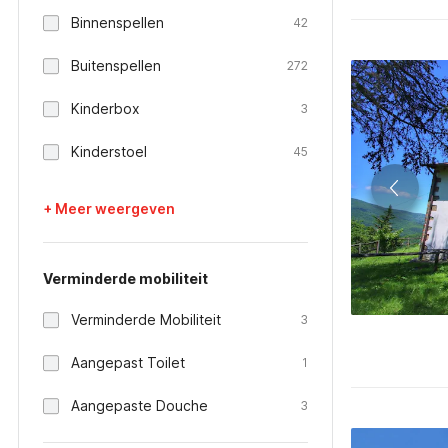
Binnenspellen
42
Buitenspellen
272
Kinderbox
3
Kinderstoel
45
+ Meer weergeven
Verminderde mobiliteit
Verminderde Mobiliteit
3
Aangepast Toilet
1
Aangepaste Douche
3