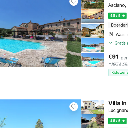
Asciano,
4.5 / 5
Boerderi
Wasma
Gratis
€
91
per
+
extra ko
Kids zone
Villa in
Lucignan
4.5 / 5