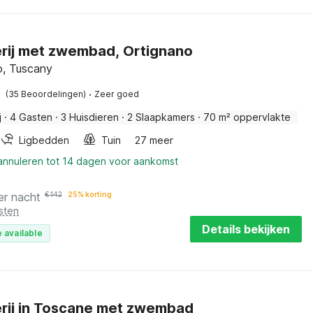
rij met zwembad, Ortignano
o, Tuscany
·
(35 Beoordelingen)
Zeer goed
j
·
4 Gasten
·
3 Huisdieren
·
2 Slaapkamers
·
70 m² oppervlakte
Ligbedden
Tuin
27 meer
 annuleren tot 14 dagen voor aankomst
er nacht
€
142
25% korting
sten
Details bekijken
 available
rij in Toscane met zwembad