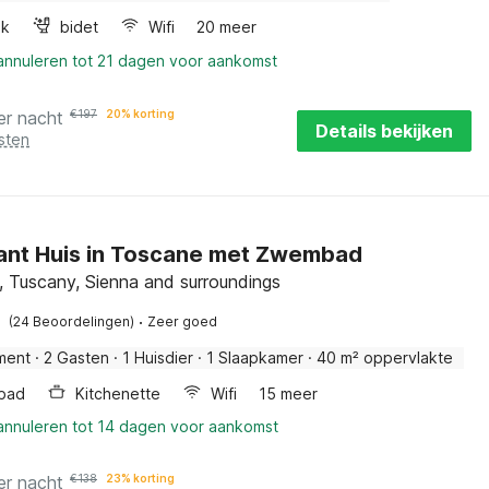
ak
bidet
Wifi
20 meer
 annuleren tot 21 dagen voor aankomst
er nacht
€
197
20% korting
Details bekijken
sten
nt Huis in Toscane met Zwembad
, Tuscany, Sienna and surroundings
·
(24 Beoordelingen)
Zeer goed
ment
·
2 Gasten
·
1 Huisdier
·
1 Slaapkamer
·
40 m² oppervlakte
bad
Kitchenette
Wifi
15 meer
 annuleren tot 14 dagen voor aankomst
er nacht
€
138
23% korting