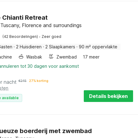
 Chianti Retreat
, Tuscany, Florence and surroundings
·
(42 Beoordelingen)
Zeer goed
Gasten
·
2 Huisdieren
·
2 Slaapkamers
·
90 m² oppervlakte
chine
Wasbak
Zwembad
17 meer
 annuleren tot 30 dagen voor aankomst
r nacht
€
245
27% korting
sten
Details bekijken
 available
ueuze boerderij met zwembad