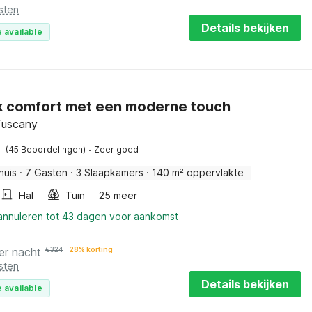
sten
Details bekijken
 available
k comfort met een moderne touch
 Tuscany
·
(45 Beoordelingen)
Zeer goed
huis
·
7 Gasten
·
3 Slaapkamers
·
140 m² oppervlakte
Hal
Tuin
25 meer
 annuleren tot 43 dagen voor aankomst
er nacht
€
324
28% korting
sten
Details bekijken
 available