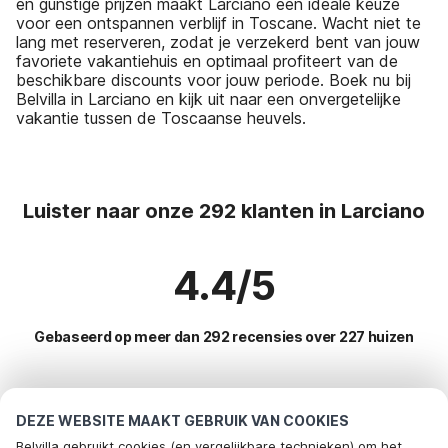
en gunstige prijzen maakt Larciano een ideale keuze
voor een ontspannen verblijf in Toscane. Wacht niet te
lang met reserveren, zodat je verzekerd bent van jouw
favoriete vakantiehuis en optimaal profiteert van de
beschikbare discounts voor jouw periode. Boek nu bij
Belvilla in Larciano en kijk uit naar een onvergetelijke
vakantie tussen de Toscaanse heuvels.
Luister naar onze 292 klanten in Larciano
4.4/5
Gebaseerd op meer dan 292 recensies over 227 huizen
Meest populaire bestemmingen voor
DEZE WEBSITE MAAKT GEBRUIK VAN COOKIES
vakantie
Belvilla gebruikt cookies (en vergelijkbare technieken) om het