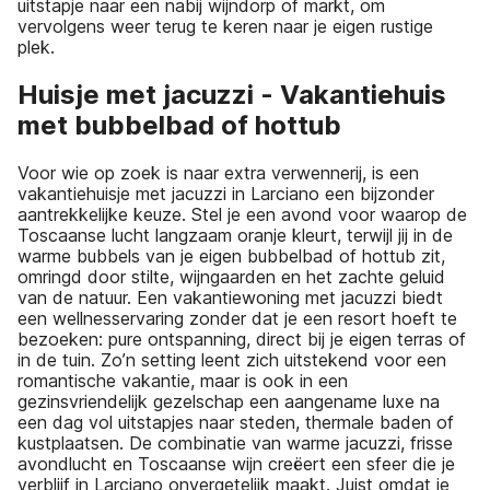
uitstapje naar een nabij wijndorp of markt, om
vervolgens weer terug te keren naar je eigen rustige
plek.
Huisje met jacuzzi - Vakantiehuis
met bubbelbad of hottub
Voor wie op zoek is naar extra verwennerij, is een
vakantiehuisje met jacuzzi in Larciano een bijzonder
aantrekkelijke keuze. Stel je een avond voor waarop de
Toscaanse lucht langzaam oranje kleurt, terwijl jij in de
warme bubbels van je eigen bubbelbad of hottub zit,
omringd door stilte, wijngaarden en het zachte geluid
van de natuur. Een vakantiewoning met jacuzzi biedt
een wellnesservaring zonder dat je een resort hoeft te
bezoeken: pure ontspanning, direct bij je eigen terras of
in de tuin. Zo’n setting leent zich uitstekend voor een
romantische vakantie, maar is ook in een
gezinsvriendelijk gezelschap een aangename luxe na
een dag vol uitstapjes naar steden, thermale baden of
kustplaatsen. De combinatie van warme jacuzzi, frisse
avondlucht en Toscaanse wijn creëert een sfeer die je
verblijf in Larciano onvergetelijk maakt. Juist omdat je