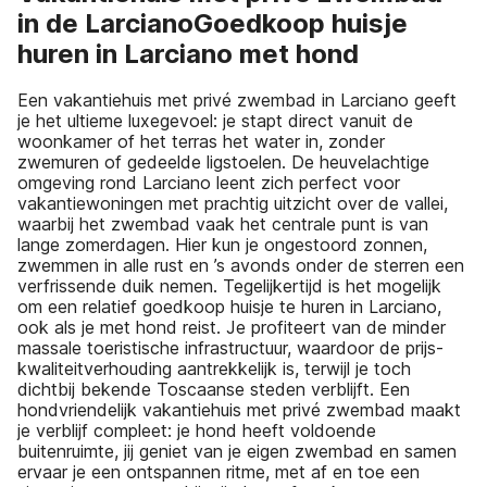
in de LarcianoGoedkoop huisje
huren in Larciano met hond
Een vakantiehuis met privé zwembad in Larciano geeft
je het ultieme luxegevoel: je stapt direct vanuit de
woonkamer of het terras het water in, zonder
zwemuren of gedeelde ligstoelen. De heuvelachtige
omgeving rond Larciano leent zich perfect voor
vakantiewoningen met prachtig uitzicht over de vallei,
waarbij het zwembad vaak het centrale punt is van
lange zomerdagen. Hier kun je ongestoord zonnen,
zwemmen in alle rust en ’s avonds onder de sterren een
verfrissende duik nemen. Tegelijkertijd is het mogelijk
om een relatief goedkoop huisje te huren in Larciano,
ook als je met hond reist. Je profiteert van de minder
massale toeristische infrastructuur, waardoor de prijs-
kwaliteitverhouding aantrekkelijk is, terwijl je toch
dichtbij bekende Toscaanse steden verblijft. Een
hondvriendelijk vakantiehuis met privé zwembad maakt
je verblijf compleet: je hond heeft voldoende
buitenruimte, jij geniet van je eigen zwembad en samen
ervaar je een ontspannen ritme, met af en toe een