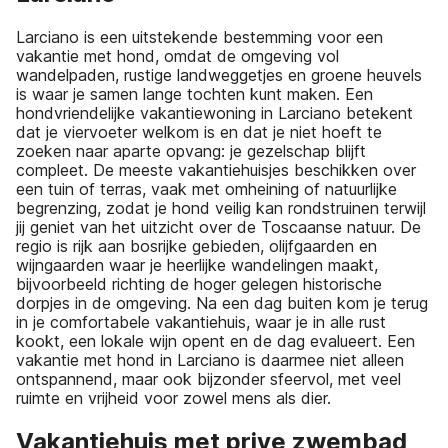
Larciano is een uitstekende bestemming voor een
vakantie met hond, omdat de omgeving vol
wandelpaden, rustige landweggetjes en groene heuvels
is waar je samen lange tochten kunt maken. Een
hondvriendelijke vakantiewoning in Larciano betekent
dat je viervoeter welkom is en dat je niet hoeft te
zoeken naar aparte opvang: je gezelschap blijft
compleet. De meeste vakantiehuisjes beschikken over
een tuin of terras, vaak met omheining of natuurlijke
begrenzing, zodat je hond veilig kan rondstruinen terwijl
jij geniet van het uitzicht over de Toscaanse natuur. De
regio is rijk aan bosrijke gebieden, olijfgaarden en
wijngaarden waar je heerlijke wandelingen maakt,
bijvoorbeeld richting de hoger gelegen historische
dorpjes in de omgeving. Na een dag buiten kom je terug
in je comfortabele vakantiehuis, waar je in alle rust
kookt, een lokale wijn opent en de dag evalueert. Een
vakantie met hond in Larciano is daarmee niet alleen
ontspannend, maar ook bijzonder sfeervol, met veel
ruimte en vrijheid voor zowel mens als dier.
Vakantiehuis met prive zwembad