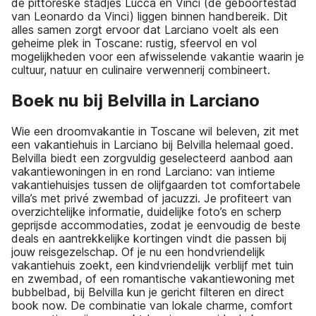
de pittoreske stadjes Lucca en Vinci (de geboortestad
van Leonardo da Vinci) liggen binnen handbereik. Dit
alles samen zorgt ervoor dat Larciano voelt als een
geheime plek in Toscane: rustig, sfeervol en vol
mogelijkheden voor een afwisselende vakantie waarin je
cultuur, natuur en culinaire verwennerij combineert.
Boek nu bij Belvilla in Larciano
Wie een droomvakantie in Toscane wil beleven, zit met
een vakantiehuis in Larciano bij Belvilla helemaal goed.
Belvilla biedt een zorgvuldig geselecteerd aanbod aan
vakantiewoningen in en rond Larciano: van intieme
vakantiehuisjes tussen de olijfgaarden tot comfortabele
villa’s met privé zwembad of jacuzzi. Je profiteert van
overzichtelijke informatie, duidelijke foto’s en scherp
geprijsde accommodaties, zodat je eenvoudig de beste
deals en aantrekkelijke kortingen vindt die passen bij
jouw reisgezelschap. Of je nu een hondvriendelijk
vakantiehuis zoekt, een kindvriendelijk verblijf met tuin
en zwembad, of een romantische vakantiewoning met
bubbelbad, bij Belvilla kun je gericht filteren en direct
book now. De combinatie van lokale charme, comfort