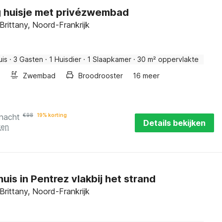
g huisje met privézwembad
 Brittany, Noord-Frankrijk
uis
·
3 Gasten
·
1 Huisdier
·
1 Slaapkamer
·
30 m² oppervlakte
Zwembad
Broodrooster
16 meer
 nacht
€
98
19% korting
Details bekijken
ten
uis in Pentrez vlakbij het strand
 Brittany, Noord-Frankrijk