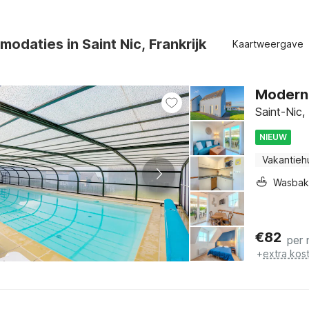
odaties in Saint Nic, Frankrijk
Kaartweergave
Modern 
Saint-Nic,
NIEUW
Vakantieh
Wasbak
€
82
per 
+
extra kos