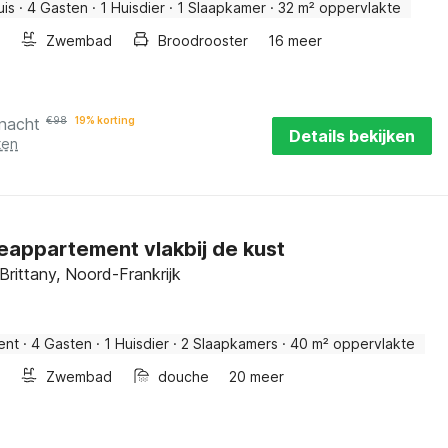
uis
·
4 Gasten
·
1 Huisdier
·
1 Slaapkamer
·
32 m² oppervlakte
Zwembad
Broodrooster
16 meer
 nacht
€
98
19% korting
Details bekijken
ten
eappartement vlakbij de kust
 Brittany, Noord-Frankrijk
ent
·
4 Gasten
·
1 Huisdier
·
2 Slaapkamers
·
40 m² oppervlakte
Zwembad
douche
20 meer