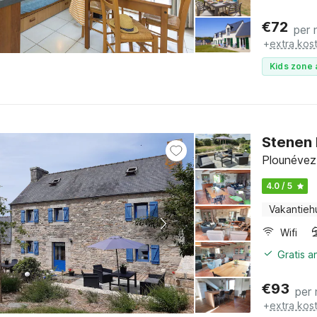
€
72
per 
+
extra kos
Kids zone 
Stenen 
Plounévez-
4.0 / 5
Vakantieh
Wifi
Gratis 
€
93
per
+
extra kos