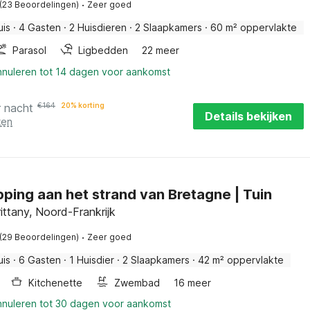
·
(23 Beoordelingen)
Zeer goed
uis
·
4 Gasten
·
2 Huisdieren
·
2 Slaapkamers
·
60 m² oppervlakte
Parasol
Ligbedden
22 meer
annuleren tot 14 dagen voor aankomst
r nacht
€
164
20% korting
Details bekijken
ten
ping aan het strand van Bretagne | Tuin
ittany, Noord-Frankrijk
·
(29 Beoordelingen)
Zeer goed
uis
·
6 Gasten
·
1 Huisdier
·
2 Slaapkamers
·
42 m² oppervlakte
Kitchenette
Zwembad
16 meer
annuleren tot 30 dagen voor aankomst