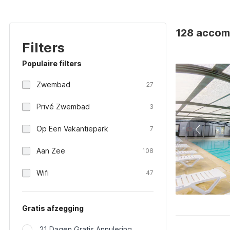
128 accomm
Filters
Populaire filters
Zwembad
27
Privé Zwembad
3
Op Een Vakantiepark
7
Aan Zee
108
Wifi
47
Gratis afzegging
21 Dagen Gratis Annulering