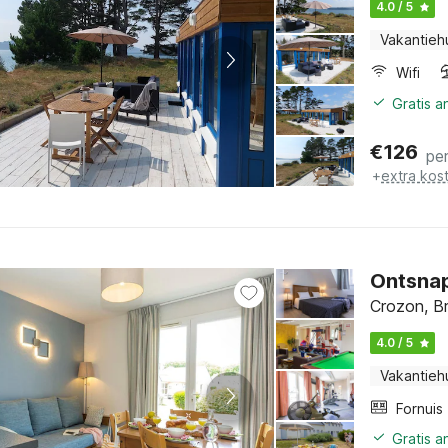
4.0 / 5
Vakantieh
Wifi
Gratis 
€
126
pe
+
extra kos
Ontsnap
Crozon, Br
4.0 / 5
Vakantieh
Fornuis
Gratis 