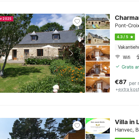
Charman
er 2025
Pont-Croix
4.3 / 5
Vakantieh
Wifi
Gratis 
€
87
per 
+
extra kos
Villa in
Hanvec, Br