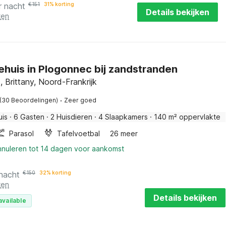
r nacht
€
151
31% korting
Details bekijken
ten
ehuis in Plogonnec bij zandstranden
 Brittany, Noord-Frankrijk
·
(30 Beoordelingen)
Zeer goed
uis
·
6 Gasten
·
2 Huisdieren
·
4 Slaapkamers
·
140 m² oppervlakte
Parasol
Tafelvoetbal
26 meer
annuleren tot 14 dagen voor aankomst
 nacht
€
150
32% korting
ten
Details bekijken
available