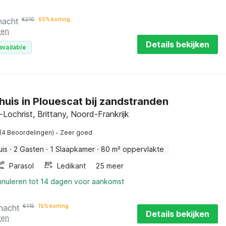
nacht
€
210
65% korting
ten
Details bekijken
available
huis in Plouescat bij zandstranden
Lochrist, Brittany, Noord-Frankrijk
·
(4 Beoordelingen)
Zeer goed
uis
·
2 Gasten
·
1 Slaapkamer
·
80 m² oppervlakte
Parasol
Ledikant
25 meer
annuleren tot 14 dagen voor aankomst
 nacht
€
115
15% korting
Details bekijken
ten