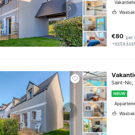
Vakantieh
Wasbak
€
80
per
+
extra kos
Vakanti
Saint-Nic,
NIEUW
Appartem
Wasbak