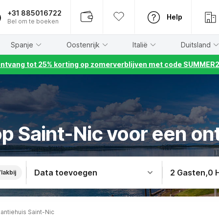
+31 885016722
Help
Bel om te boeken
Spanje
Oostenrijk
Italië
Duitsland
ntvang tot 25% korting op zomerverblijven met code SUMMER
p Saint-Nic voor een on
Data toevoegen
2 Gasten
,
0 
lakbij
antiehuis Saint-Nic