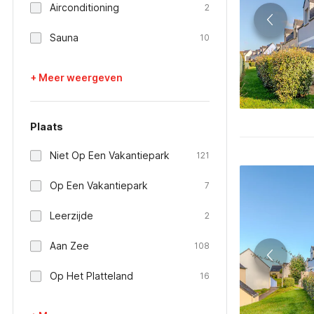
Airconditioning
2
Sauna
10
+ Meer weergeven
Plaats
Niet Op Een Vakantiepark
121
Op Een Vakantiepark
7
Leerzijde
2
Aan Zee
108
Op Het Platteland
16