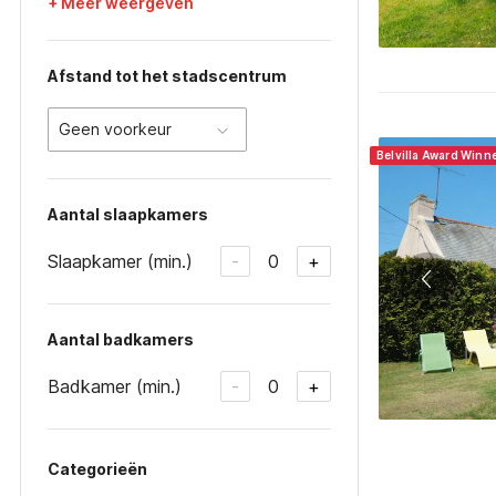
+ Meer weergeven
Afstand tot het stadscentrum
Geen voorkeur
Belvilla Award Winn
Aantal slaapkamers
Slaapkamer (min.)
0
-
+
Aantal badkamers
Badkamer (min.)
0
-
+
Categorieën