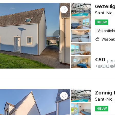
Gezelli
Saint-Nic,
NIEUW
Vakantieh
Wasbak
€
80
per
+
extra kos
Zonnig h
Saint-Nic,
NIEUW