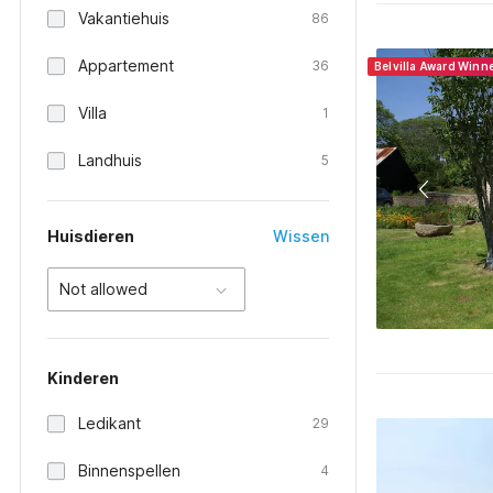
Vakantiehuis
86
Appartement
36
Belvilla Award Winn
Villa
1
Landhuis
5
Huisdieren
Wissen
Not allowed
Kinderen
Ledikant
29
Binnenspellen
4