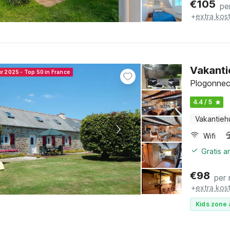
€
105
pe
+
extra kos
Vakanti
er 2025 - Top 50 in France
Plogonnec,
4.4 / 5
Vakantieh
Wifi
Gratis 
€
98
per
+
extra kos
Kids zone 