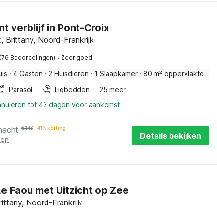
t verblijf in Pont-Croix
, Brittany, Noord-Frankrijk
·
(76 Beoordelingen)
Zeer goed
uis
·
4 Gasten
·
2 Huisdieren
·
1 Slaapkamer
·
80 m² oppervlakte
Parasol
Ligbedden
25 meer
annuleren tot 43 dagen voor aankomst
nacht
€
143
41% korting
Details bekijken
ten
 Le Faou met Uitzicht op Zee
ittany, Noord-Frankrijk