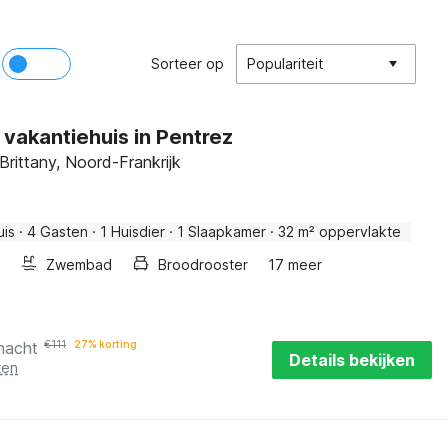
Sorteer op
Populariteit
vakantiehuis in Pentrez
 Brittany, Noord-Frankrijk
uis
·
4 Gasten
·
1 Huisdier
·
1 Slaapkamer
·
32 m² oppervlakte
Zwembad
Broodrooster
17 meer
nacht
€
111
27% korting
Details bekijken
ten