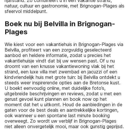
rijafstand. Zo combineert u in één vakantie strand,
natuur, cultuur en gastronomie, met Brignogan-Plages als
sfeervol middelpunt.
Boek nu bij Belvilla in Brignogan-
Plages
Wie kiest voor een vakantiehuis in Brignogan-Plages via
Belvilla, profiteert van een zorgvuldig geselecteerd
aanbod en heldere informatie, zodat u precies het
vakantiehuisje vindt dat bij uw wensen past. Of u nu
droomt van een knusse vakantiewoning vlak bij het
strand, een luxe villa met zwembad en jacuzzi of een
kindvriendelijk huis met grote tuin: bij Belvilla ontdekt u
steeds weer inspirerende opties aan de Bretonse kust.
U boekt eenvoudig online, met duidelijke foto’s,
uitgebreide beschrijvingen en reviews, zodat u met een
gerust gevoel kunt plannen en book now op het
moment dat het u uitkomt. Houd de aanbiedingen in de
gaten voor de best deals en aantrekkelijke kortingen,
ook wanneer u een spontane last minute booking
overweegt. Zo wordt uw verblijf in Brignogan-Plages
niet alleen onvergetelijk mooi, maar ook gunstig geprijsd.