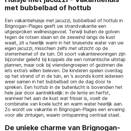
met bubbelbad of hottub
Een vakantiehuisje met jacuzzi, bubbelbad of hottub in
Brignogan-Plages geeft uw strandvakantie een
uitgesproken wellnessgevoel. Terwijl buiten de golven
tegen de rotsen slaan en de zeewind langs de kust
waait, zit u heerlijk warm in het bruisende water van uw
eigen jacuzzi, misschien zelfs met uitzicht op de
sterrenhemel of de tuin. Dit soort vakantiewoningen zijn
bijzonder geliefd bij koppels die een romantische uitstap
plannen, maar ook bij vriendengroepen of gezinnen die
iets extra’s willen beleven. De kinderen spelen overdag
op het strand of in de tuin, en ’s avonds komt iedereen
weer samen in het bubbelbad om de dag door te
spreken. Een hottub in de buitenlucht is bovendien het
hele jaar door aantrekkelijk: in de lente en herfst,
wanneer het aan de kust wat frisser is, voelt de
combinatie van koele lucht en warm water heerlijk aan.
Zo wordt uw vakantie in Brignogan-Plages een ervaring
voor alle zintuigen, waarin ontspanning centraal staat.
De unieke charme van Brignogan-