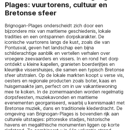
Plages: vuurtorens, cultuur en
Bretonse sfeer
Brignogan-Plages onderscheidt zich door een
bijzondere mix van maritieme geschiedenis, lokale
tradities en een ontspannen dorpskarakter. De
iconische vuurtorens langs de kust, zoals die van
Pontusval, geven het landschap een bijna
schilderachtige aanblik en vertellen verhalen over
vroegere zeevaarders en vissers. In en rond het dorp
ontdekt u kleine kapellen, granieten boerderijtjes en
kleurrijke vissershuisjes, die samen een typisch Bretonse
sfeer uitstralen. Op de lokale markten koopt u verse vis,
oesters en regionale producten zoals boter, kaas en
huisgemaakte jam, perfect om in uw vakantiewoning
mee te koken. In de zomermaanden worden regelmatig
dorpsfeesten, muziekavonden en maritieme
evenementen georganiseerd, waarbij u kennismaakt met
Bretonse muziek, dans en traditionele klederdracht. De
omgeving van Brignogan-Plages is bovendien rijk aan
culturele uitstapjes: pittoreske stadjes, historische
havens en megalithische monumenten liggen op korte