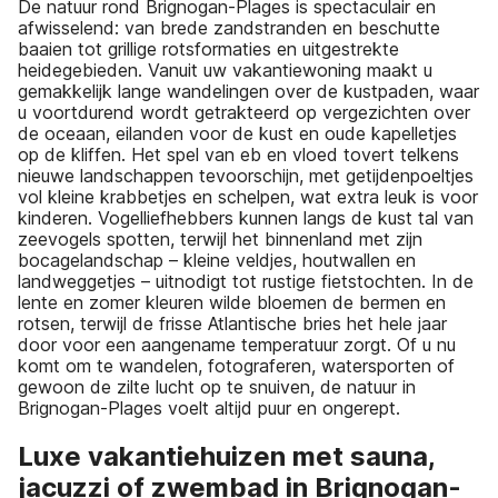
De natuur rond Brignogan-Plages is spectaculair en
afwisselend: van brede zandstranden en beschutte
baaien tot grillige rotsformaties en uitgestrekte
heidegebieden. Vanuit uw vakantiewoning maakt u
gemakkelijk lange wandelingen over de kustpaden, waar
u voortdurend wordt getrakteerd op vergezichten over
de oceaan, eilanden voor de kust en oude kapelletjes
op de kliffen. Het spel van eb en vloed tovert telkens
nieuwe landschappen tevoorschijn, met getijdenpoeltjes
vol kleine krabbetjes en schelpen, wat extra leuk is voor
kinderen. Vogelliefhebbers kunnen langs de kust tal van
zeevogels spotten, terwijl het binnenland met zijn
bocagelandschap – kleine veldjes, houtwallen en
landweggetjes – uitnodigt tot rustige fietstochten. In de
lente en zomer kleuren wilde bloemen de bermen en
rotsen, terwijl de frisse Atlantische bries het hele jaar
door voor een aangename temperatuur zorgt. Of u nu
komt om te wandelen, fotograferen, watersporten of
gewoon de zilte lucht op te snuiven, de natuur in
Brignogan-Plages voelt altijd puur en ongerept.
Luxe vakantiehuizen met sauna,
jacuzzi of zwembad in Brignogan-