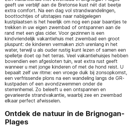
geeft uw verblijf aan de Bretonse kust nét dat beetje
extra comfort. Na een dag vol strandwandelingen,
boottochtjes of uitstapjes naar nabijgelegen
kustplaatsen is het heerlijk om nog een paar baantjes te
trekken in uw eigen zwembad of ontspannen aan de
rand met een glas cider. Voor gezinnen is een
kindvriendelijk vakantiehuis met zwembad een groot
pluspunt: de kinderen vermaken zich urenlang in het
water, terwijl u als ouder rustig kunt lezen of samen een
spelletje doet op het terras. Veel vakantiehuisjes hebben
bovendien een afgesloten tuin, wat extra rust geeft
wanneer u met jonge kinderen of met de hond reist. U
bepaalt zelf uw ritme: een vroege duik bij zonsopkomst,
een verfrissende plons na een wandeling langs de GR-
kustpaden of een avondzwemmen onder de
sterrenhemel. Zo beleeft u een ontspannen en
gevarieerde strandvakantie, waarbij zee en zwembad
elkaar perfect afwisselen.
Ontdek de natuur in de Brignogan-
Plages