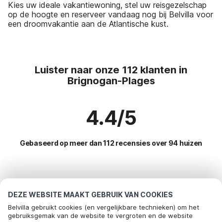
Kies uw ideale vakantiewoning, stel uw reisgezelschap
op de hoogte en reserveer vandaag nog bij Belvilla voor
een droomvakantie aan de Atlantische kust.
Luister naar onze 112 klanten in
Brignogan-Plages
4.4/5
Gebaseerd op meer dan 112 recensies over 94 huizen
Meest populaire bestemmingen voor
vakantie
DEZE WEBSITE MAAKT GEBRUIK VAN COOKIES
Belvilla gebruikt cookies (en vergelijkbare technieken) om het
Top steden met top voorzieningen voor vakantie
gebruiksgemak van de website te vergroten en de website