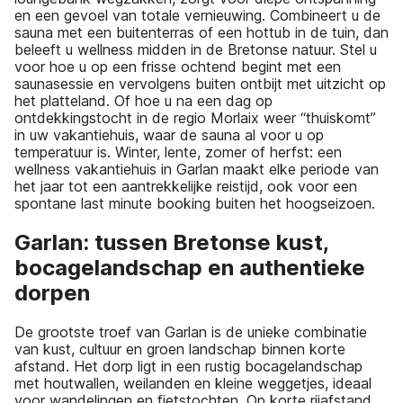
en een gevoel van totale vernieuwing. Combineert u de
sauna met een buitenterras of een hottub in de tuin, dan
beleeft u wellness midden in de Bretonse natuur. Stel u
voor hoe u op een frisse ochtend begint met een
saunasessie en vervolgens buiten ontbijt met uitzicht op
het platteland. Of hoe u na een dag op
ontdekkingstocht in de regio Morlaix weer “thuiskomt”
in uw vakantiehuis, waar de sauna al voor u op
temperatuur is. Winter, lente, zomer of herfst: een
wellness vakantiehuis in Garlan maakt elke periode van
het jaar tot een aantrekkelijke reistijd, ook voor een
spontane last minute booking buiten het hoogseizoen.
Garlan: tussen Bretonse kust,
bocagelandschap en authentieke
dorpen
De grootste troef van Garlan is de unieke combinatie
van kust, cultuur en groen landschap binnen korte
afstand. Het dorp ligt in een rustig bocagelandschap
met houtwallen, weilanden en kleine weggetjes, ideaal
voor wandelingen en fietstochten. Op korte rijafstand