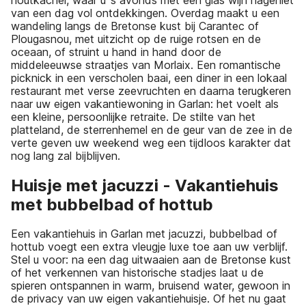
van een dag vol ontdekkingen. Overdag maakt u een
wandeling langs de Bretonse kust bij Carantec of
Plougasnou, met uitzicht op de ruige rotsen en de
oceaan, of struint u hand in hand door de
middeleeuwse straatjes van Morlaix. Een romantische
picknick in een verscholen baai, een diner in een lokaal
restaurant met verse zeevruchten en daarna terugkeren
naar uw eigen vakantiewoning in Garlan: het voelt als
een kleine, persoonlijke retraite. De stilte van het
platteland, de sterrenhemel en de geur van de zee in de
verte geven uw weekend weg een tijdloos karakter dat
nog lang zal bijblijven.
Huisje met jacuzzi - Vakantiehuis
met bubbelbad of hottub
Een vakantiehuis in Garlan met jacuzzi, bubbelbad of
hottub voegt een extra vleugje luxe toe aan uw verblijf.
Stel u voor: na een dag uitwaaien aan de Bretonse kust
of het verkennen van historische stadjes laat u de
spieren ontspannen in warm, bruisend water, gewoon in
de privacy van uw eigen vakantiehuisje. Of het nu gaat