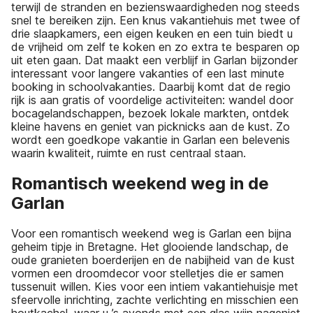
terwijl de stranden en bezienswaardigheden nog steeds
snel te bereiken zijn. Een knus vakantiehuis met twee of
drie slaapkamers, een eigen keuken en een tuin biedt u
de vrijheid om zelf te koken en zo extra te besparen op
uit eten gaan. Dat maakt een verblijf in Garlan bijzonder
interessant voor langere vakanties of een last minute
booking in schoolvakanties. Daarbij komt dat de regio
rijk is aan gratis of voordelige activiteiten: wandel door
bocagelandschappen, bezoek lokale markten, ontdek
kleine havens en geniet van picknicks aan de kust. Zo
wordt een goedkope vakantie in Garlan een belevenis
waarin kwaliteit, ruimte en rust centraal staan.
Romantisch weekend weg in de
Garlan
Voor een romantisch weekend weg is Garlan een bijna
geheim tipje in Bretagne. Het glooiende landschap, de
oude granieten boerderijen en de nabijheid van de kust
vormen een droomdecor voor stelletjes die er samen
tussenuit willen. Kies voor een intiem vakantiehuisje met
sfeervolle inrichting, zachte verlichting en misschien een
houtkachel, waar u ’s avonds met een glas wijn nageniet