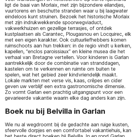
ligt de baai van Morlaix, met zijn bijzondere eilandjes,
vuurtorens en beschutte stranden waar u bij laagwater
eindeloos kunt struinen. Bezoek het historische Morlaix
met zijn indrukwekkende spoorwegviaduct,
vakwerkhuizen en gezellige terrasjes, of ontdek
kustplaatsen als Carantec, Plougasnou en Locquirec, elk
met een eigen karakter. Ook cultuurliefhebbers komen
ruimschoots aan hun trekken: in de regio vindt u kerken,
kapellen, “enclos paroissiaux” en kleine musea die het
verhaal van Bretagne vertellen. Voor kinderen is Garlan
aantrekkelijk door de combinatie van stranddagen,
kastelen om te verkennen en ruimte om buiten te
spelen, wat het gebied zeer kindvriendelijk maakt.
Lokale markten met verse vis, kaas, crêpes en cider
geven uw verblijf een extra gastronomische dimensie.
Zo vormt Garlan een prachtig uitgangspunt voor een
gevarieerde vakantie waarin elke dag anders kan zijn.
Boek nu bij Belvilla in Garlan
Wie nu al wegdroomt bij de gedachte aan ruige kusten,
sfeervolle dorpjes en een comfortabel vakantiehuis, kan
het beste direct boeken bij Belvilla. In en rond Garlan