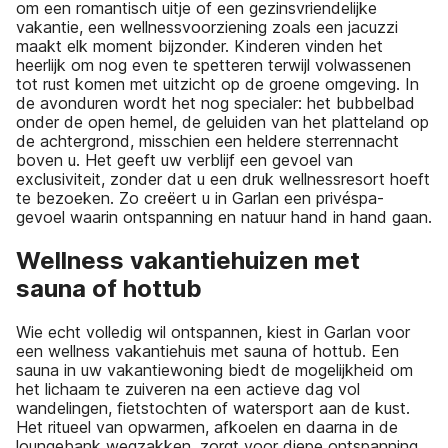
om een romantisch uitje of een gezinsvriendelijke
vakantie, een wellnessvoorziening zoals een jacuzzi
maakt elk moment bijzonder. Kinderen vinden het
heerlijk om nog even te spetteren terwijl volwassenen
tot rust komen met uitzicht op de groene omgeving. In
de avonduren wordt het nog specialer: het bubbelbad
onder de open hemel, de geluiden van het platteland op
de achtergrond, misschien een heldere sterrennacht
boven u. Het geeft uw verblijf een gevoel van
exclusiviteit, zonder dat u een druk wellnessresort hoeft
te bezoeken. Zo creëert u in Garlan een privéspa-
gevoel waarin ontspanning en natuur hand in hand gaan.
Wellness vakantiehuizen met
sauna of hottub
Wie echt volledig wil ontspannen, kiest in Garlan voor
een wellness vakantiehuis met sauna of hottub. Een
sauna in uw vakantiewoning biedt de mogelijkheid om
het lichaam te zuiveren na een actieve dag vol
wandelingen, fietstochten of watersport aan de kust.
Het ritueel van opwarmen, afkoelen en daarna in de
loungebank wegzakken, zorgt voor diepe ontspanning