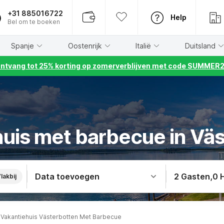
+31 885016722
Help
Bel om te boeken
Spanje
Oostenrijk
Italië
Duitsland
ntvang tot 25% korting op zomerverblijven met code SUMMER
uis met barbecue in Vä
Data toevoegen
2 Gasten
,
0 
lakbij
Vakantiehuis Västerbotten Met Barbecue