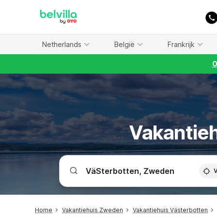
WIZARD MEMBER
Netherlands
België
Frankrijk
O
Vakantieh
V
Home
Vakantiehuis Zweden
Vakantiehuis Västerbotten