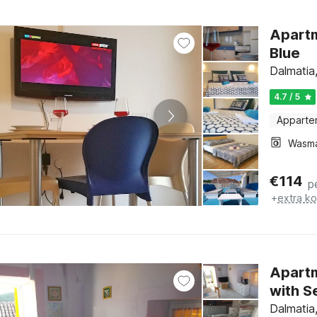
Apart
Blue
Dalmatia
4.7 / 5
Apparte
Wasm
€
114
p
+
extra k
Apart
with S
Dalmatia