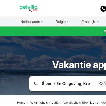
WIZARD MEMBER
Netherlands
België
Frankrijk
O
Vakantie ap
V
Home
Vakantiehuis Kroatië
Vakantiehuis Šibenik en omge