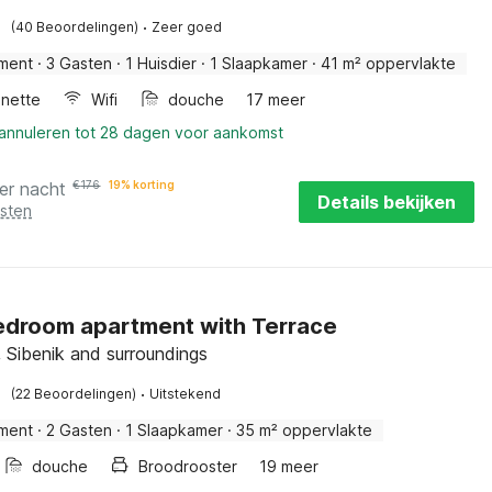
·
(40 Beoordelingen)
Zeer goed
ment
·
3 Gasten
·
1 Huisdier
·
1 Slaapkamer
·
41 m² oppervlakte
enette
Wifi
douche
17 meer
 annuleren tot 28 dagen voor aankomst
er nacht
€
176
19% korting
Details bekijken
osten
droom apartment with Terrace
, Sibenik and surroundings
·
(22 Beoordelingen)
Uitstekend
ment
·
2 Gasten
·
1 Slaapkamer
·
35 m² oppervlakte
douche
Broodrooster
19 meer