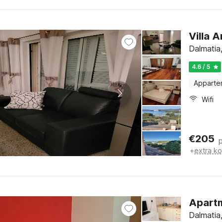
Villa 
Dalmatia
4.6 / 5
Apparte
Wifi
€
205
+
extra k
Apartm
Dalmatia