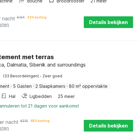
achine
douche
Broodrooster
21 meer
r nacht
€
134
33% korting
Details bekijken
osten
ement met terras
ca, Dalmatia, Sibenik and surroundings
·
(33 Beoordelingen)
Zeer goed
ment
·
5 Gasten
·
2 Slaapkamers
·
80 m² oppervlakte
Hal
Ligbedden
25 meer
 annuleren tot 21 dagen voor aankomst
er nacht
€
310
48% korting
Details bekijken
osten