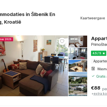
mmodaties in ŠIbenik En
Kaartweergave
, Kroatië
Appart
nner 2025
Primošten
4.5 / 5
Apparte
Wasm
Gratis
€
88
pe
+
extra k