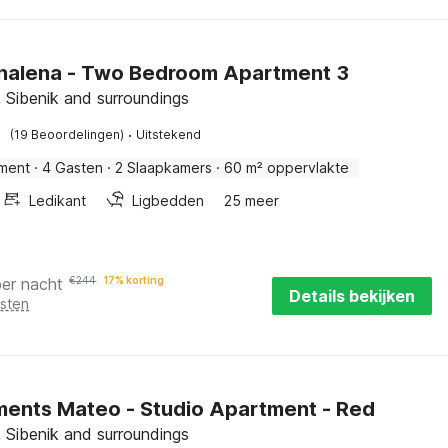
Analena - Two Bedroom Apartment 3
, Sibenik and surroundings
·
(19 Beoordelingen)
Uitstekend
ment
·
4 Gasten
·
2 Slaapkamers
·
60 m² oppervlakte
Ledikant
Ligbedden
25 meer
per nacht
€
244
17% korting
Details bekijken
osten
ents Mateo - Studio Apartment - Red
, Sibenik and surroundings