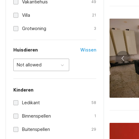
Vakantiehuis
49
Villa
21
Grotwoning
3
Huisdieren
Wissen
Not allowed
Kinderen
Ledikant
58
Binnenspellen
1
Buitenspellen
29