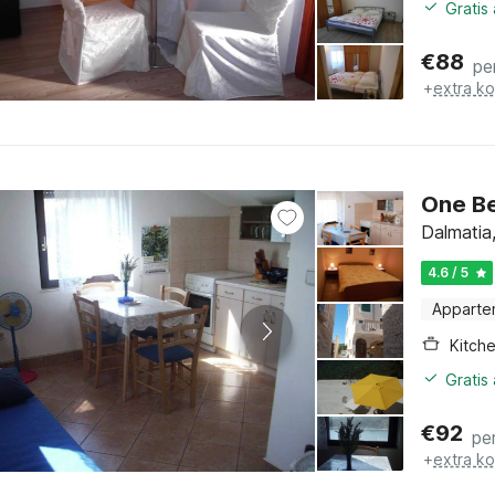
Gratis
€
88
pe
+
extra k
One B
Dalmatia
4.6 / 5
Apparte
Kitch
Gratis
€
92
pe
+
extra k