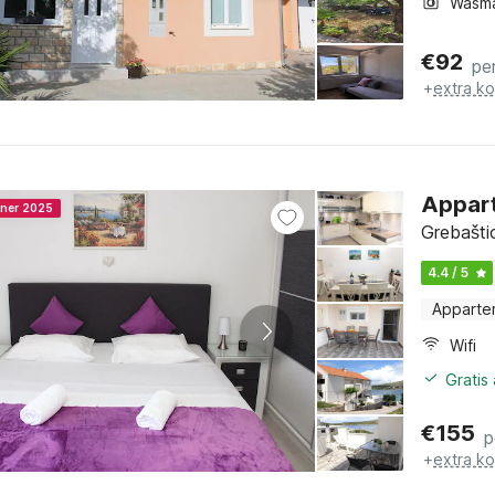
Wasm
€
92
pe
+
extra k
Appart
nner 2025
Grebašti
4.4 / 5
Apparte
Wifi
Gratis
€
155
p
+
extra k