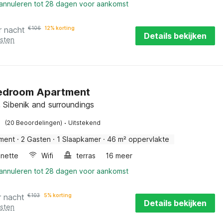
 annuleren tot 28 dagen voor aankomst
r nacht
€
106
12% korting
Details bekijken
osten
edroom Apartment
, Sibenik and surroundings
·
(20 Beoordelingen)
Uitstekend
ment
·
2 Gasten
·
1 Slaapkamer
·
46 m² oppervlakte
enette
Wifi
terras
16 meer
 annuleren tot 28 dagen voor aankomst
r nacht
€
103
5% korting
Details bekijken
osten