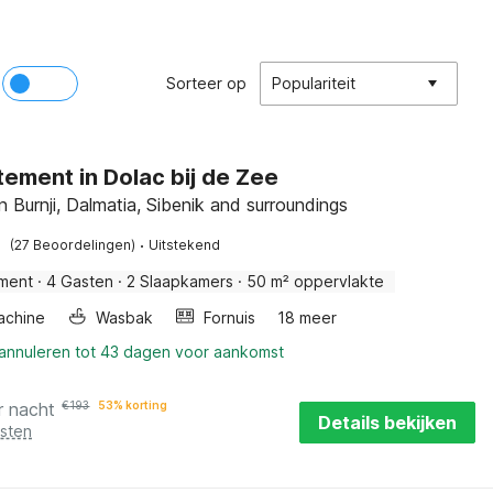
Sorteer op
Populariteit
ement in Dolac bij de Zee
 Burnji, Dalmatia, Sibenik and surroundings
·
(27 Beoordelingen)
Uitstekend
ment
·
4 Gasten
·
2 Slaapkamers
·
50 m² oppervlakte
achine
Wasbak
Fornuis
18 meer
 annuleren tot 43 dagen voor aankomst
r nacht
€
193
53% korting
Details bekijken
osten