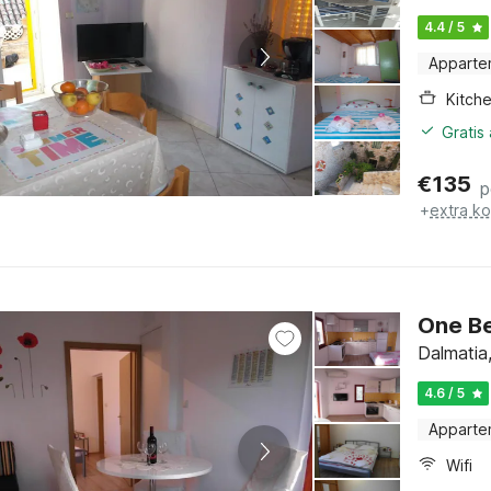
4.4 / 5
Apparte
Kitch
Gratis
€
135
p
+
extra k
One Be
Dalmatia
4.6 / 5
Apparte
Wifi