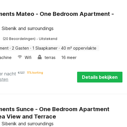
ments Mateo - One Bedroom Apartment -
, Sibenik and surroundings
·
(20 Beoordelingen)
Uitstekend
ment
·
2 Gasten
·
1 Slaapkamer
·
40 m² oppervlakte
achine
Wifi
terras
16 meer
er nacht
€
127
11% korting
Details bekijken
osten
ments Sunce - One Bedroom Apartment
ea View and Terrace
, Sibenik and surroundings