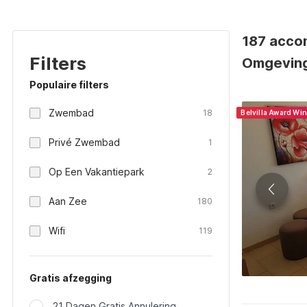
187 acco
Filters
Omgeving
Populaire filters
Zwembad
18
Belvilla Award Wi
Privé Zwembad
1
Op Een Vakantiepark
2
Aan Zee
180
Wifi
119
Gratis afzegging
21 Dagen Gratis Annulering