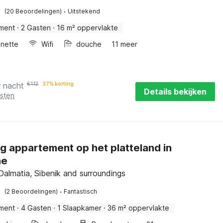
·
(20 Beoordelingen)
Uitstekend
ment
·
2 Gasten
·
16 m² oppervlakte
enette
Wifi
douche
11 meer
r nacht
€
112
37% korting
Details bekijken
osten
ig appartement op het platteland in
ne
 Dalmatia, Sibenik and surroundings
·
(2 Beoordelingen)
Fantastisch
ment
·
4 Gasten
·
1 Slaapkamer
·
36 m² oppervlakte