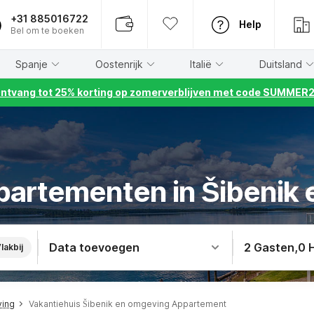
+31 885016722
Help
Bel om te boeken
Spanje
Oostenrijk
Italië
Duitsland
ntvang tot 25% korting op zomerverblijven met code SUMMER
partementen in Šibenik
Data toevoegen
2 Gasten
,
0 
lakbij
ving
Vakantiehuis Šibenik en omgeving Appartement