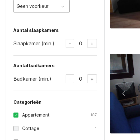
Geen voorkeur
Aantal slaapkamers
Slaapkamer (min.)
0
-
+
Aantal badkamers
Badkamer (min.)
0
-
+
Categorieën
Appartement
187
Cottage
1