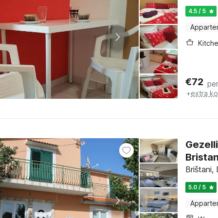
4.5 / 5
Apparte
Kitch
€
72
pe
+
extra k
Gezell
Brista
Brištani,
5.0 / 5
Apparte