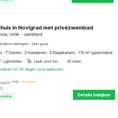
ehuis in Novigrad met privézwembad
tria, Istrië - vasteland
·
32 Beoordelingen)
Zeer goed
is
·
7 Gasten
·
2 Huisdieren
·
3 Slaapkamers
·
110 m² oppervlakte
Ligbedden
Leuk voor kinderen
28 meer
nnuleren tot 43 dagen voor aankomst
 nacht
€
185
2% korting
en
Details bekijken
vailable