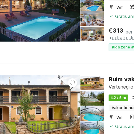
Wifi
Gratis a
€
313
per
+
extra kost
Kids zone a
Ruim vak
Verteneglio,
4.2 / 5
(
Vakantiehu
Wifi
Gratis a