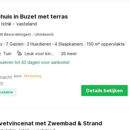
huis in Buzet met terras
, Istrië - vasteland
·
36 Beoordelingen)
Uitstekend
is
·
7 Gasten
·
2 Huisdieren
·
4 Slaapkamers
·
150 m² oppervlakte
Tuin
Leuk voor kinderen
26 meer
nnuleren tot 43 dagen voor aankomst
 nacht
€
243
19% korting
en
Details bekijken
vailable
 Svetvincenat met Zwembad & Strand