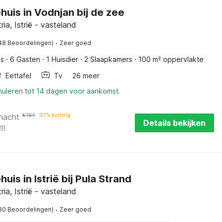
huis in Vodnjan bij de zee
ria, Istrië - vasteland
·
48 Beoordelingen)
Zeer goed
is
·
6 Gasten
·
1 Huisdier
·
2 Slaapkamers
·
100 m² oppervlakte
Eettafel
Tv
26 meer
nnuleren tot 14 dagen voor aankomst
 nacht
€
194
37% korting
Details bekijken
en
uis in Istrië bij Pula Strand
ria, Istrië - vasteland
·
30 Beoordelingen)
Zeer goed