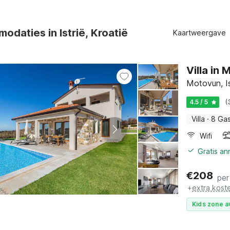
daties in Istrië, Kroatië
Kaartweergave
Villa in
Motovun, Ist
4.5 / 5
(
Villa
·
8 Ga
Wifi
Gratis a
€
208
per
+
extra kost
Kids zone a