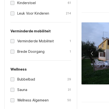
Kinderstoel
61
Leuk Voor Kinderen
214
Verminderde mobiliteit
Verminderde Mobiliteit
1
Brede Doorgang
1
Wellness
Bubbelbad
29
Sauna
31
Wellness Algemeen
50