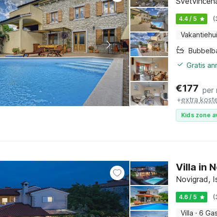
Svetvinčenat
4.4 / 5
(
Vakantiehu
Bubbelb
Gratis a
€
177
per
+
extra kost
Kids zone a
Villa in
Novigrad, Is
4.6 / 5
(
Villa
·
6 Ga