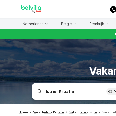
WIZARD MEMBER
Netherlands
België
Frankrijk
O
Vakan
V
Home
Vakantiehuis Kroatië
Vakantiehuis Istrië
Vakantie