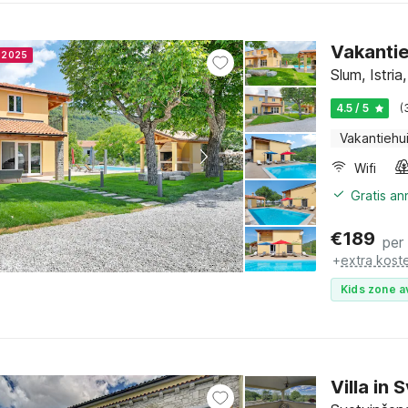
Vakantie
r 2025
Slum, Istria
4.5 / 5
(
Vakantiehu
Wifi
Gratis a
€
189
per
+
extra kost
Kids zone a
Villa in