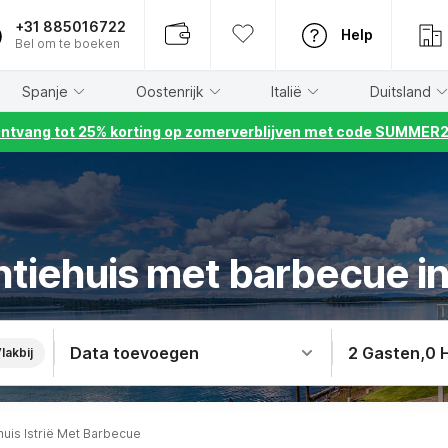
+31 885016722
Help
Bel om te boeken
Spanje
Oostenrijk
Italië
Duitsland
ntvang tot 25% korting op zomerverblijven met code SUMMER
tiehuis met barbecue in 
Data toevoegen
2 Gasten
,
0 
lakbij
huis Istrië Met Barbecue