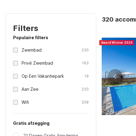
320 accommo
Filters
Populaire filters
Award Winner 2024
Zwembad
230
Privé Zwembad
163
Op Een Vakantiepark
19
Aan Zee
233
Wifi
208
Gratis afzegging
21 Dagen Gratis Annulering