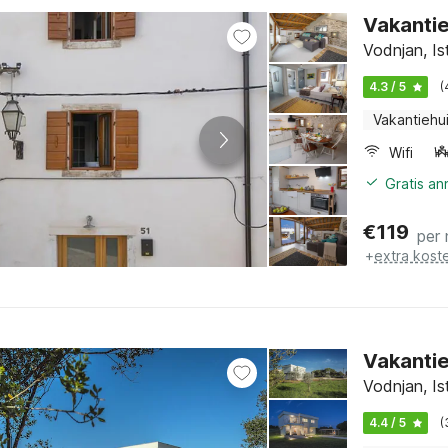
Vakantie
Vodnjan, Ist
4.3 / 5
(
Vakantiehu
Wifi
Gratis a
€
119
per
+
extra kost
Vakantieh
Vodnjan, Ist
4.4 / 5
(