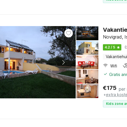
Vakanti
Novigrad, Is
4.2 / 5
(
Vakantiehu
Wifi
Gratis a
€
175
per
+
extra kost
Kids zone a