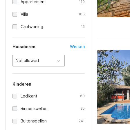
Appartement
110
Villa
106
Grotwoning
15
Huisdieren
Wissen
Not allowed
Kinderen
Ledikant
60
Binnenspellen
35
Buitenspellen
241