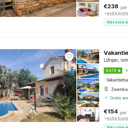
€
238
per
+
extra kost
Kids zone a
Vakantie
Ližnjan, Ist
4.3 / 5
(
Vakantiehu
Zwemba
Gratis a
€
154
per
+
extra kost
Kids zone a