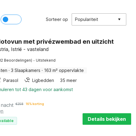
Sorteer op
Populariteit
 Motovun met privézwembad en uitzicht
ria, Istrië - vasteland
·
32 Beoordelingen)
Uitstekend
sten
·
3 Slaapkamers
·
163 m² oppervlakte
Parasol
Ligbedden
35 meer
nnuleren tot 43 dagen voor aankomst
 nacht
€
258
16% korting
en
Details bekijken
vailable