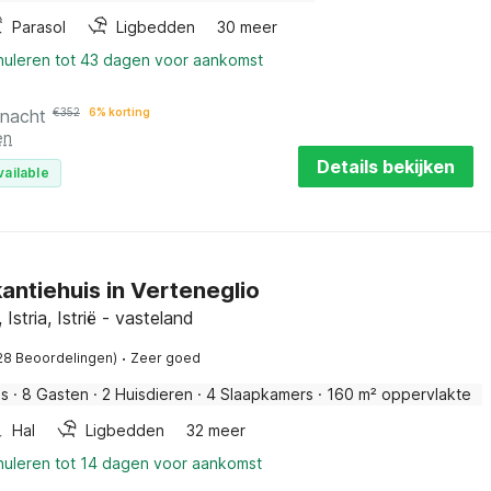
Parasol
Ligbedden
30 meer
nnuleren tot 43 dagen voor aankomst
 nacht
€
352
6% korting
en
Details bekijken
vailable
antiehuis in Verteneglio
 Istria, Istrië - vasteland
·
28 Beoordelingen)
Zeer goed
is
·
8 Gasten
·
2 Huisdieren
·
4 Slaapkamers
·
160 m² oppervlakte
Hal
Ligbedden
32 meer
nnuleren tot 14 dagen voor aankomst