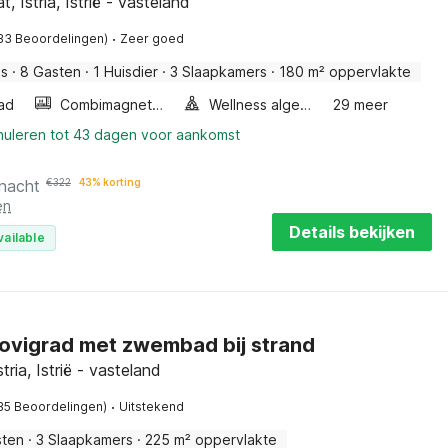
, Istria, Istrië - vasteland
·
33 Beoordelingen)
Zeer goed
is
·
8 Gasten
·
1 Huisdier
·
3 Slaapkamers
·
180 m² oppervlakte
ad
Combimagnetron
Wellness algemeen
29 meer
nnuleren tot 43 dagen voor aankomst
 nacht
€
322
43% korting
en
Details bekijken
vailable
 Novigrad met zwembad bij strand
tria, Istrië - vasteland
·
35 Beoordelingen)
Uitstekend
sten
·
3 Slaapkamers
·
225 m² oppervlakte