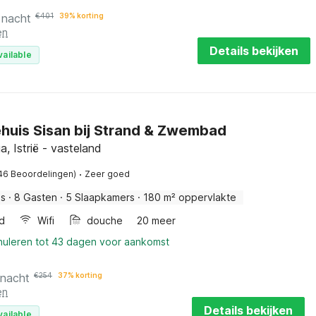
 nacht
€
401
39% korting
en
Details bekijken
vailable
huis Sisan bij Strand & Zwembad
ria, Istrië - vasteland
·
46 Beoordelingen)
Zeer goed
is
·
8 Gasten
·
5 Slaapkamers
·
180 m² oppervlakte
d
Wifi
douche
20 meer
nnuleren tot 43 dagen voor aankomst
 nacht
€
254
37% korting
en
Details bekijken
vailable