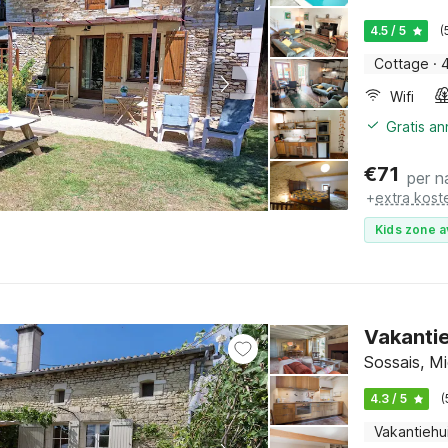
4.5 / 5
(
Cottage
·
Wifi
Gratis a
€
71
per n
+
extra kost
Kids zone a
Vakantie
Sossais, Mi
4.3 / 5
(
Vakantiehu