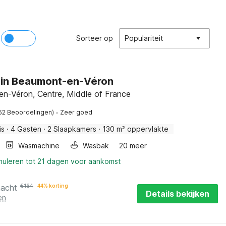
Sorteer op
Populariteit
e in Beaumont-en-Véron
n-Véron, Centre, Middle of France
·
52 Beoordelingen)
Zeer goed
is
·
4 Gasten
·
2 Slaapkamers
·
130 m² oppervlakte
Wasmachine
Wasbak
20 meer
nnuleren tot 21 dagen voor aankomst
nacht
€
164
44% korting
Details bekijken
en