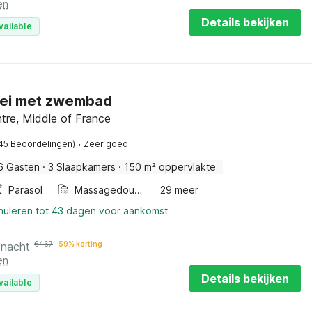
en
Details bekijken
vailable
llei met zwembad
tre, Middle of France
·
45 Beoordelingen)
Zeer goed
6 Gasten
·
3 Slaapkamers
·
150 m² oppervlakte
Parasol
Massagedouche
29 meer
nnuleren tot 43 dagen voor aankomst
 nacht
€
467
59% korting
en
Details bekijken
vailable