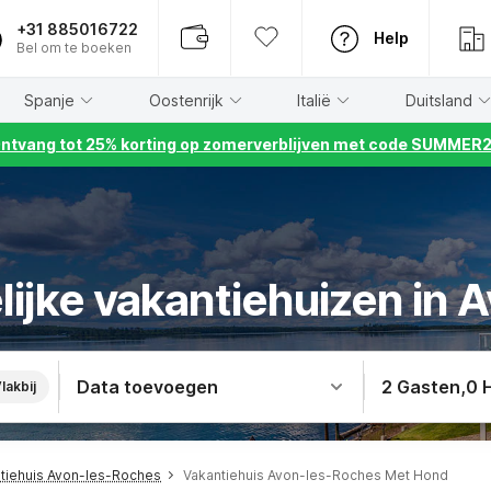
+31 885016722
Help
Bel om te boeken
Spanje
Oostenrijk
Italië
Duitsland
ntvang tot 25% korting op zomerverblijven met code SUMMER
lijke vakantiehuizen in
Data toevoegen
2 Gasten
,
0 
lakbij
tiehuis Avon-les-Roches
Vakantiehuis Avon-les-Roches Met Hond