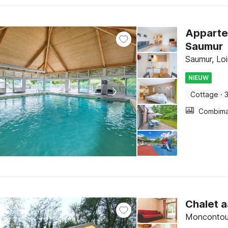
Apparte
Saumur
Saumur, Loi
NIEUW
Cottage
·
Chalet 
Moncontour