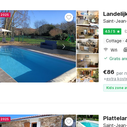
Landelij
r 2025
Saint-Jean
4.5 / 5
(
Cottage
·
Wifi
Gratis a
€
86
per 
+
extra kost
Kids zone a
Plattela
r 2025
Saint-Jean