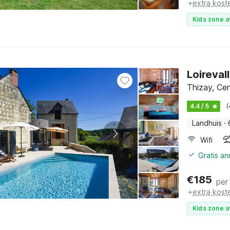
+
extra kost
Kids zone a
Loireva
Thizay, Cen
4.4 / 5
(
Landhuis
·
Wifi
Gratis a
€
185
per
+
extra kost
Kids zone a