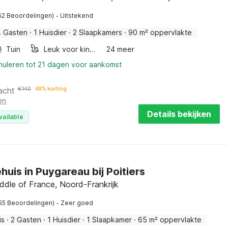
·
52 Beoordelingen)
Uitstekend
4 Gasten
·
1 Huisdier
·
2 Slaapkamers
·
90 m² oppervlakte
Tuin
Leuk voor kinderen
24 meer
nnuleren tot 21 dagen voor aankomst
acht
€
140
48% korting
en
Details bekijken
vailable
huis in Puygareau bij Poitiers
ddle of France, Noord-Frankrijk
·
55 Beoordelingen)
Zeer goed
is
·
2 Gasten
·
1 Huisdier
·
1 Slaapkamer
·
65 m² oppervlakte