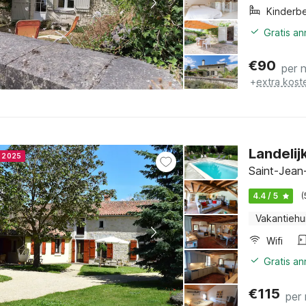
Kinderb
Gratis a
€
90
per 
+
extra kost
Landelij
r 2025
Saint-Jean
4.4 / 5
(
Vakantiehu
Wifi
Gratis a
€
115
per