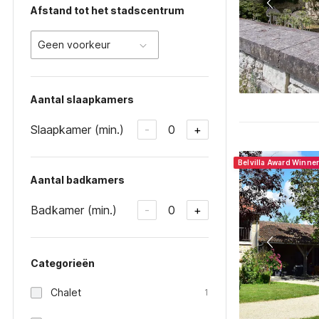
Afstand tot het stadscentrum
Geen voorkeur
Aantal slaapkamers
Slaapkamer (min.)
0
-
+
Belvilla Award Winne
Aantal badkamers
Badkamer (min.)
0
-
+
Categorieën
Chalet
1