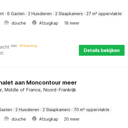
nt
·
6 Gasten
·
2 Huisdieren
·
2 Slaapkamers
·
27 m² oppervlakte
douche
Afzuigkap
18 meer
nacht
€
92
25% korting
Details bekijken
en
chalet aan Moncontour meer
, Middle of France, Noord-Frankrijk
Gasten
·
2 Huisdieren
·
2 Slaapkamers
·
70 m² oppervlakte
douche
Afzuigkap
20 meer