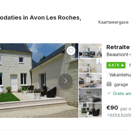
daties in Avon Les Roches,
Kaartweergave
Retrait
Beaumont-e
4.4 / 5
(
Vakantiehu
garage
Gratis a
€
90
per 
+
extra kost