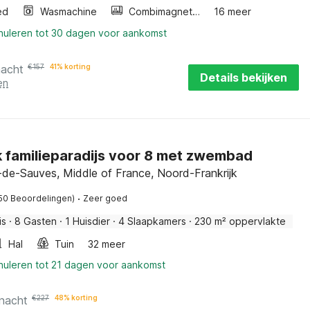
ed
Wasmachine
Combimagnetron
16 meer
nnuleren tot 30 dagen voor aankomst
nacht
€
157
41% korting
Details bekijken
en
k familieparadijs voor 8 met zwembad
-de-Sauves, Middle of France, Noord-Frankrijk
·
50 Beoordelingen)
Zeer goed
is
·
8 Gasten
·
1 Huisdier
·
4 Slaapkamers
·
230 m² oppervlakte
Hal
Tuin
32 meer
nnuleren tot 21 dagen voor aankomst
 nacht
€
227
48% korting