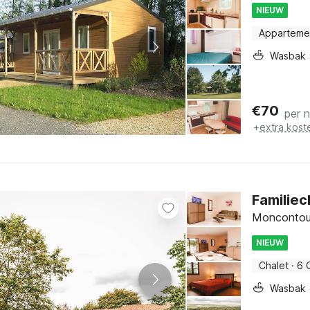
NIEUW
Apparteme
Wasbak
€
70
per 
+
extra kost
Familie
Moncontour
NIEUW
Chalet
·
6 
Wasbak