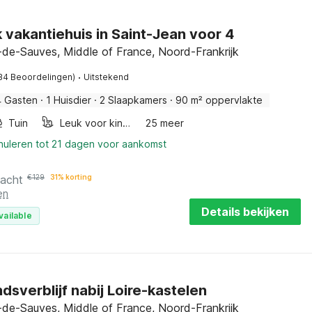
k vakantiehuis in Saint-Jean voor 4
-de-Sauves, Middle of France, Noord-Frankrijk
·
34 Beoordelingen)
Uitstekend
4 Gasten
·
1 Huisdier
·
2 Slaapkamers
·
90 m² oppervlakte
Tuin
Leuk voor kinderen
25 meer
nnuleren tot 21 dagen voor aankomst
nacht
€
129
31% korting
en
Details bekijken
vailable
ndsverblijf nabij Loire-kastelen
-de-Sauves, Middle of France, Noord-Frankrijk