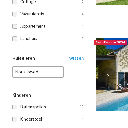
Cottage
7
Vakantiehuis
4
Appartement
1
Landhuis
1
Award Winner 2024
Huisdieren
Wissen
Not allowed
Kinderen
Buitenspellen
10
Kinderstoel
1