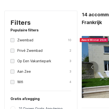
14 accommo
Filters
Frankrijk
Populaire filters
Zwembad
10
Award Winner 2024
Privé Zwembad
2
Op Een Vakantiepark
3
Aan Zee
3
Wifi
4
Gratis afzegging
21 Dagen Gratis Annulering