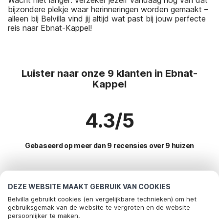
bijzondere plekje waar herinneringen worden gemaakt –
alleen bij Belvilla vind jij altijd wat past bij jouw perfecte
reis naar Ebnat-Kappel!
Luister naar onze 9 klanten in Ebnat-
Kappel
4.3/5
Gebaseerd op meer dan 9 recensies over 9 huizen
Meest populaire bestemmingen voor
DEZE WEBSITE MAAKT GEBRUIK VAN COOKIES
vakantie
Belvilla gebruikt cookies (en vergelijkbare technieken) om het
gebruiksgemak van de website te vergroten en de website
persoonlijker te maken.
Top steden met top voorzieningen voor vakantie