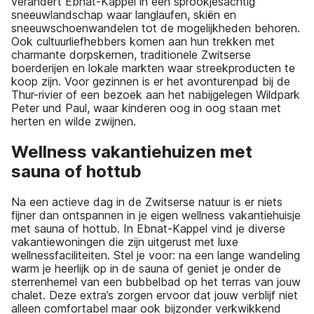
verandert Ebnat-Kappel in een sprookjesachtig
sneeuwlandschap waar langlaufen, skiën en
sneeuwschoenwandelen tot de mogelijkheden behoren.
Ook cultuurliefhebbers komen aan hun trekken met
charmante dorpskernen, traditionele Zwitserse
boerderijen en lokale markten waar streekproducten te
koop zijn. Voor gezinnen is er het avonturenpad bij de
Thur-rivier of een bezoek aan het nabijgelegen Wildpark
Peter und Paul, waar kinderen oog in oog staan met
herten en wilde zwijnen.
Wellness vakantiehuizen met
sauna of hottub
Na een actieve dag in de Zwitserse natuur is er niets
fijner dan ontspannen in je eigen wellness vakantiehuisje
met sauna of hottub. In Ebnat-Kappel vind je diverse
vakantiewoningen die zijn uitgerust met luxe
wellnessfaciliteiten. Stel je voor: na een lange wandeling
warm je heerlijk op in de sauna of geniet je onder de
sterrenhemel van een bubbelbad op het terras van jouw
chalet. Deze extra’s zorgen ervoor dat jouw verblijf niet
alleen comfortabel maar ook bijzonder verkwikkend