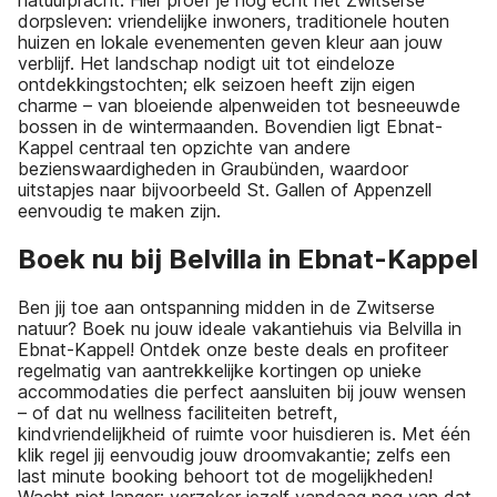
natuurpracht. Hier proef je nog echt het Zwitserse
dorpsleven: vriendelijke inwoners, traditionele houten
huizen en lokale evenementen geven kleur aan jouw
verblijf. Het landschap nodigt uit tot eindeloze
ontdekkingstochten; elk seizoen heeft zijn eigen
charme – van bloeiende alpenweiden tot besneeuwde
bossen in de wintermaanden. Bovendien ligt Ebnat-
Kappel centraal ten opzichte van andere
bezienswaardigheden in Graubünden, waardoor
uitstapjes naar bijvoorbeeld St. Gallen of Appenzell
eenvoudig te maken zijn.
Boek nu bij Belvilla in Ebnat-Kappel
Ben jij toe aan ontspanning midden in de Zwitserse
natuur? Boek nu jouw ideale vakantiehuis via Belvilla in
Ebnat-Kappel! Ontdek onze beste deals en profiteer
regelmatig van aantrekkelijke kortingen op unieke
accommodaties die perfect aansluiten bij jouw wensen
– of dat nu wellness faciliteiten betreft,
kindvriendelijkheid of ruimte voor huisdieren is. Met één
klik regel jij eenvoudig jouw droomvakantie; zelfs een
last minute booking behoort tot de mogelijkheden!
Wacht niet langer: verzeker jezelf vandaag nog van dat