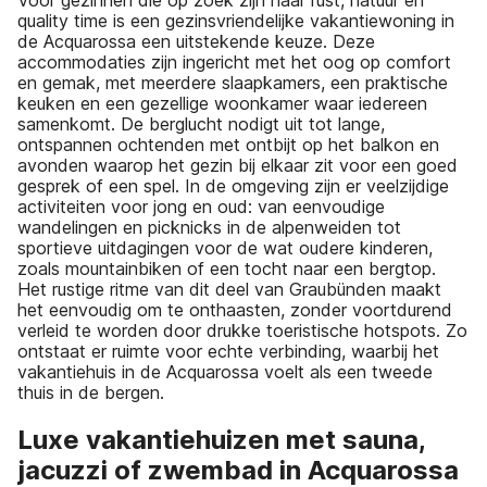
Voor gezinnen die op zoek zijn naar rust, natuur en
quality time is een gezinsvriendelijke vakantiewoning in
de Acquarossa een uitstekende keuze. Deze
accommodaties zijn ingericht met het oog op comfort
en gemak, met meerdere slaapkamers, een praktische
keuken en een gezellige woonkamer waar iedereen
samenkomt. De berglucht nodigt uit tot lange,
ontspannen ochtenden met ontbijt op het balkon en
avonden waarop het gezin bij elkaar zit voor een goed
gesprek of een spel. In de omgeving zijn er veelzijdige
activiteiten voor jong en oud: van eenvoudige
wandelingen en picknicks in de alpenweiden tot
sportieve uitdagingen voor de wat oudere kinderen,
zoals mountainbiken of een tocht naar een bergtop.
Het rustige ritme van dit deel van Graubünden maakt
het eenvoudig om te onthaasten, zonder voortdurend
verleid te worden door drukke toeristische hotspots. Zo
ontstaat er ruimte voor echte verbinding, waarbij het
vakantiehuis in de Acquarossa voelt als een tweede
thuis in de bergen.
Luxe vakantiehuizen met sauna,
jacuzzi of zwembad in Acquarossa