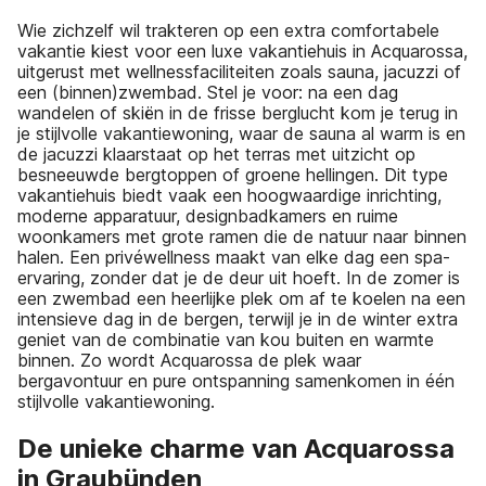
Wie zichzelf wil trakteren op een extra comfortabele
vakantie kiest voor een luxe vakantiehuis in Acquarossa,
uitgerust met wellnessfaciliteiten zoals sauna, jacuzzi of
een (binnen)zwembad. Stel je voor: na een dag
wandelen of skiën in de frisse berglucht kom je terug in
je stijlvolle vakantiewoning, waar de sauna al warm is en
de jacuzzi klaarstaat op het terras met uitzicht op
besneeuwde bergtoppen of groene hellingen. Dit type
vakantiehuis biedt vaak een hoogwaardige inrichting,
moderne apparatuur, designbadkamers en ruime
woonkamers met grote ramen die de natuur naar binnen
halen. Een privéwellness maakt van elke dag een spa-
ervaring, zonder dat je de deur uit hoeft. In de zomer is
een zwembad een heerlijke plek om af te koelen na een
intensieve dag in de bergen, terwijl je in de winter extra
geniet van de combinatie van kou buiten en warmte
binnen. Zo wordt Acquarossa de plek waar
bergavontuur en pure ontspanning samenkomen in één
stijlvolle vakantiewoning.
De unieke charme van Acquarossa
in Graubünden