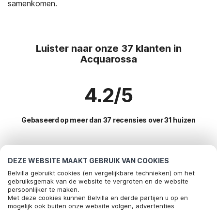
samenkomen.
Luister naar onze 37 klanten in
Acquarossa
4.2/5
Gebaseerd op meer dan 37 recensies over 31 huizen
Meest populaire bestemmingen voor
DEZE WEBSITE MAAKT GEBRUIK VAN COOKIES
vakantie
Belvilla gebruikt cookies (en vergelijkbare technieken) om het
gebruiksgemak van de website te vergroten en de website
persoonlijker te maken.
Top steden met top voorzieningen voor vakantie
Met deze cookies kunnen Belvilla en derde partijen u op en
mogelijk ook buiten onze website volgen, advertenties
Vakantiehuis in skigebied samnaun-compatsch
Populaire voorzieningen voor vakantie in Acquarossa
afstemmen op uw interesses en u informatie laten delen via