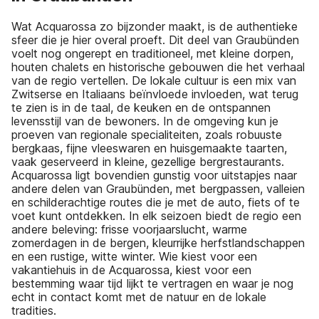
Wat Acquarossa zo bijzonder maakt, is de authentieke
sfeer die je hier overal proeft. Dit deel van Graubünden
voelt nog ongerept en traditioneel, met kleine dorpen,
houten chalets en historische gebouwen die het verhaal
van de regio vertellen. De lokale cultuur is een mix van
Zwitserse en Italiaans beïnvloede invloeden, wat terug
te zien is in de taal, de keuken en de ontspannen
levensstijl van de bewoners. In de omgeving kun je
proeven van regionale specialiteiten, zoals robuuste
bergkaas, fijne vleeswaren en huisgemaakte taarten,
vaak geserveerd in kleine, gezellige bergrestaurants.
Acquarossa ligt bovendien gunstig voor uitstapjes naar
andere delen van Graubünden, met bergpassen, valleien
en schilderachtige routes die je met de auto, fiets of te
voet kunt ontdekken. In elk seizoen biedt de regio een
andere beleving: frisse voorjaarslucht, warme
zomerdagen in de bergen, kleurrijke herfstlandschappen
en een rustige, witte winter. Wie kiest voor een
vakantiehuis in de Acquarossa, kiest voor een
bestemming waar tijd lijkt te vertragen en waar je nog
echt in contact komt met de natuur en de lokale
tradities.