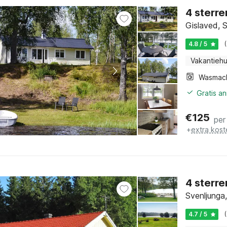
4 sterre
Gislaved, 
4.8 / 5
Vakantiehu
Wasmac
Gratis a
€
125
per
+
extra kost
4 sterre
Svenljunga
4.7 / 5