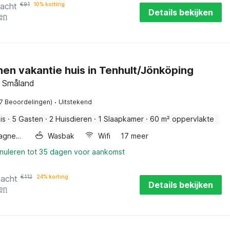
nacht
€
91
10% korting
Details bekijken
en
en vakantie huis in Tenhult/Jönköping
, Småland
·
(7 Beoordelingen)
Uitstekend
is
·
5 Gasten
·
2 Huisdieren
·
1 Slaapkamer
·
60 m² oppervlakte
Combimagnetron
Wasbak
Wifi
17 meer
nnuleren tot 35 dagen voor aankomst
nacht
€
112
24% korting
Details bekijken
en