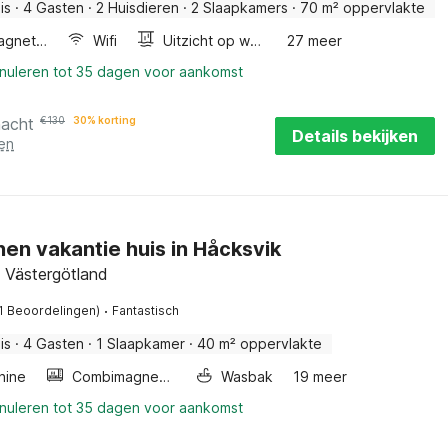
is
·
4 Gasten
·
2 Huisdieren
·
2 Slaapkamers
·
70 m² oppervlakte
Combimagnetron
Wifi
Uitzicht op water
27 meer
nnuleren tot 35 dagen voor aankomst
nacht
€
130
30% korting
Details bekijken
en
en vakantie huis in Håcksvik
, Västergötland
·
(1 Beoordelingen)
Fantastisch
is
·
4 Gasten
·
1 Slaapkamer
·
40 m² oppervlakte
hine
Combimagnetron
Wasbak
19 meer
nnuleren tot 35 dagen voor aankomst