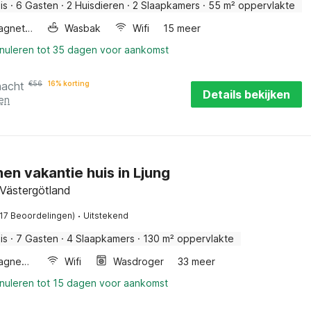
is
·
6 Gasten
·
2 Huisdieren
·
2 Slaapkamers
·
55 m² oppervlakte
Combimagnetron
Wasbak
Wifi
15 meer
nnuleren tot 35 dagen voor aankomst
nacht
€
56
16% korting
Details bekijken
en
en vakantie huis in Ljung
 Västergötland
·
(17 Beoordelingen)
Uitstekend
is
·
7 Gasten
·
4 Slaapkamers
·
130 m² oppervlakte
Combimagnetron
Wifi
Wasdroger
33 meer
nnuleren tot 15 dagen voor aankomst