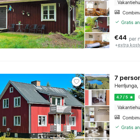
Vakantiehu
Gratis a
€
44
per 
+
extra kost
7 person
Herrljunga,
4.7 / 5
Vakantiehu
Gratis a