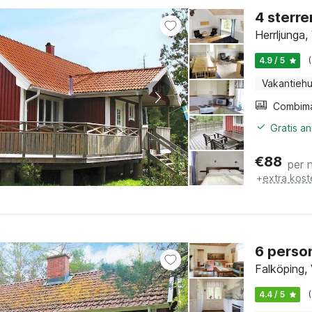
4 sterre
Herrljunga,
4.9 / 5
Vakantiehu
Gratis a
€
88
per 
+
extra kost
6 person
Falköping,
4.4 / 5