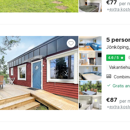
€
77
per 
+
extra kost
5 person
Jönköping
4.6 / 5
Vakantiehu
Gratis a
€
87
per 
+
extra kost