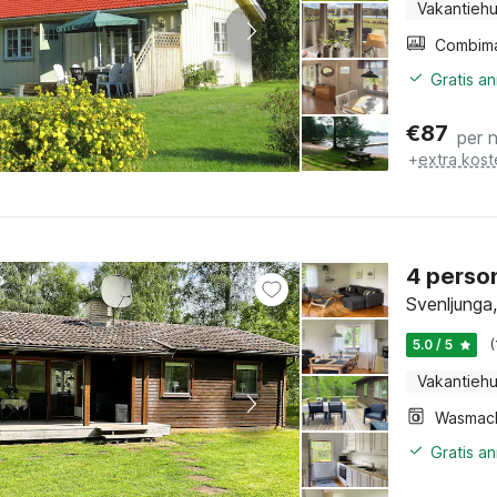
Vakantiehu
Gratis a
€
87
per 
+
extra kost
4 person
Svenljunga
5.0 / 5
Vakantiehu
Wasmac
Gratis a