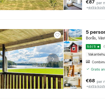
€
87
per 
+
extra kost
5 person
Borås, Väs
5.0 / 5
Vakantiehu
Gratis a
€
68
per 
+
extra kost