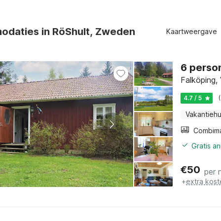
daties in RöShult, Zweden
Kaartweergave
6 person
Falköping,
4.7 / 5
Vakantiehu
Gratis a
€
50
per 
+
extra kost