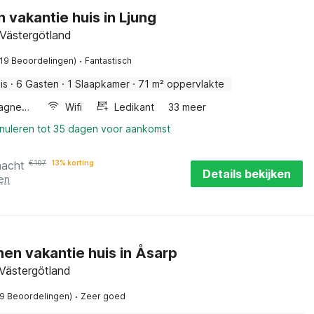
n vakantie huis in Ljung
 Västergötland
·
(19 Beoordelingen)
Fantastisch
is
·
6 Gasten
·
1 Slaapkamer
·
71 m² oppervlakte
Combimagnetron
Wifi
Ledikant
33 meer
nnuleren tot 35 dagen voor aankomst
nacht
€
107
13% korting
Details bekijken
en
en vakantie huis in Åsarp
 Västergötland
·
(9 Beoordelingen)
Zeer goed