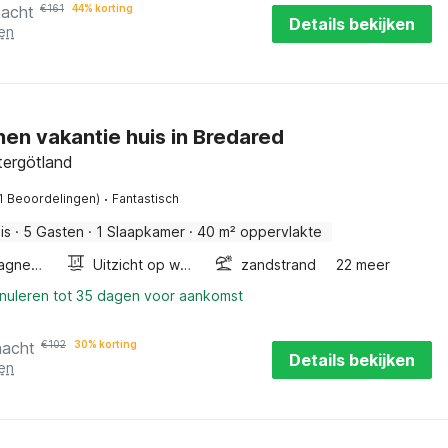
nacht
€
161
44% korting
Details bekijken
en
en vakantie huis in Bredared
tergötland
·
(1 Beoordelingen)
Fantastisch
is
·
5 Gasten
·
1 Slaapkamer
·
40 m² oppervlakte
Combimagnetron
Uitzicht op water
zandstrand
22 meer
nnuleren tot 35 dagen voor aankomst
nacht
€
102
30% korting
Details bekijken
en