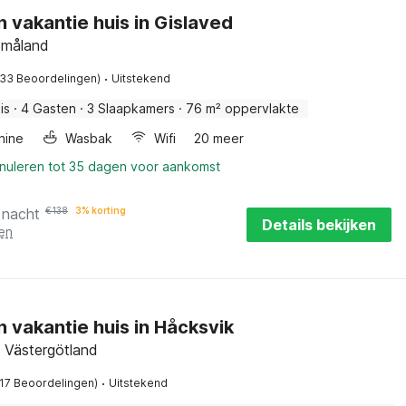
n vakantie huis in Gislaved
Småland
·
(33 Beoordelingen)
Uitstekend
is
·
4 Gasten
·
3 Slaapkamers
·
76 m² oppervlakte
hine
Wasbak
Wifi
20 meer
nnuleren tot 35 dagen voor aankomst
 nacht
€
138
3% korting
Details bekijken
en
n vakantie huis in Håcksvik
, Västergötland
·
(17 Beoordelingen)
Uitstekend