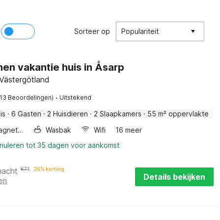
Sorteer op
Populariteit
en vakantie huis in Åsarp
 Västergötland
·
(13 Beoordelingen)
Uitstekend
is
·
6 Gasten
·
2 Huisdieren
·
2 Slaapkamers
·
55 m² oppervlakte
Combimagnetron
Wasbak
Wifi
16 meer
nnuleren tot 35 dagen voor aankomst
nacht
€
71
26% korting
Details bekijken
en