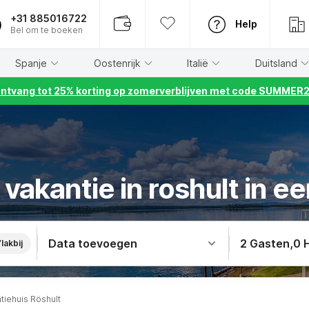
+31 885016722
Help
Bel om te boeken
Spanje
Oostenrijk
Italië
Duitsland
ntvang tot 25% korting op zomerverblijven met code SUMMER
akantie in roshult in e
Data toevoegen
2 Gasten
,
0 
lakbij
tiehuis Röshult