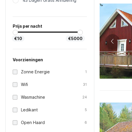
43 Dagen Gratis Annulering
Prijs per nacht
€10
€5000
Voorzieningen
Zonne Energie
1
Wifi
31
Wasmachine
24
Ledikant
5
Open Haard
6