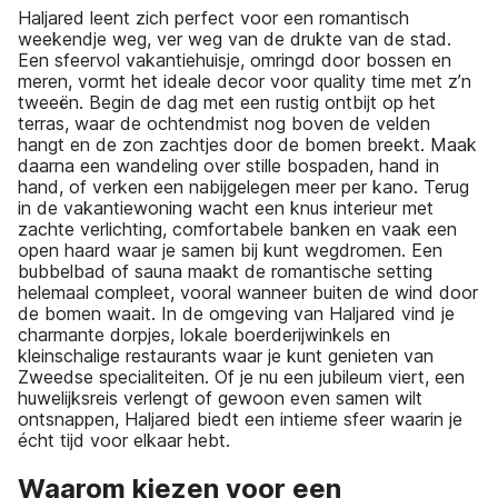
Haljared leent zich perfect voor een romantisch
weekendje weg, ver weg van de drukte van de stad.
Een sfeervol vakantiehuisje, omringd door bossen en
meren, vormt het ideale decor voor quality time met z’n
tweeën. Begin de dag met een rustig ontbijt op het
terras, waar de ochtendmist nog boven de velden
hangt en de zon zachtjes door de bomen breekt. Maak
daarna een wandeling over stille bospaden, hand in
hand, of verken een nabijgelegen meer per kano. Terug
in de vakantiewoning wacht een knus interieur met
zachte verlichting, comfortabele banken en vaak een
open haard waar je samen bij kunt wegdromen. Een
bubbelbad of sauna maakt de romantische setting
helemaal compleet, vooral wanneer buiten de wind door
de bomen waait. In de omgeving van Haljared vind je
charmante dorpjes, lokale boerderijwinkels en
kleinschalige restaurants waar je kunt genieten van
Zweedse specialiteiten. Of je nu een jubileum viert, een
huwelijksreis verlengt of gewoon even samen wilt
ontsnappen, Haljared biedt een intieme sfeer waarin je
écht tijd voor elkaar hebt.
Waarom kiezen voor een