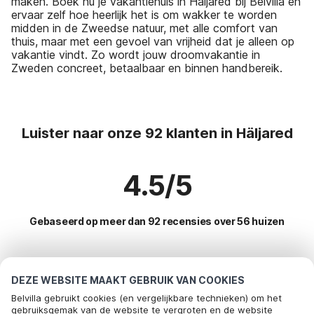
maken. Boek nu je vakantiehuis in Haljared bij Belvilla en
ervaar zelf hoe heerlijk het is om wakker te worden
midden in de Zweedse natuur, met alle comfort van
thuis, maar met een gevoel van vrijheid dat je alleen op
vakantie vindt. Zo wordt jouw droomvakantie in
Zweden concreet, betaalbaar en binnen handbereik.
Luister naar onze 92 klanten in Häljared
4.5/5
Gebaseerd op meer dan 92 recensies over 56 huizen
Meest populaire bestemmingen voor
DEZE WEBSITE MAAKT GEBRUIK VAN COOKIES
vakantie
Belvilla gebruikt cookies (en vergelijkbare technieken) om het
gebruiksgemak van de website te vergroten en de website