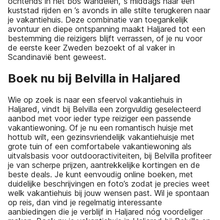
ochtends in het bos wandelen, ’s middags naar een
kuststad rijden en ’s avonds in alle stilte terugkeren naar
je vakantiehuis. Deze combinatie van toegankelijk
avontuur en diepe ontspanning maakt Haljared tot een
bestemming die reizigers blijft verrassen, of je nu voor
de eerste keer Zweden bezoekt of al vaker in
Scandinavië bent geweest.
Boek nu bij Belvilla in Haljared
Wie op zoek is naar een sfeervol vakantiehuis in
Haljared, vindt bij Belvilla een zorgvuldig geselecteerd
aanbod met voor ieder type reiziger een passende
vakantiewoning. Of je nu een romantisch huisje met
hottub wilt, een gezinsvriendelijk vakantiehuisje met
grote tuin of een comfortabele vakantiewoning als
uitvalsbasis voor outdooractiviteiten, bij Belvilla profiteer
je van scherpe prijzen, aantrekkelijke kortingen en de
beste deals. Je kunt eenvoudig online boeken, met
duidelijke beschrijvingen en foto’s zodat je precies weet
welk vakantiehuis bij jouw wensen past. Wil je spontaan
op reis, dan vind je regelmatig interessante
aanbiedingen die je verblijf in Haljared nóg voordeliger