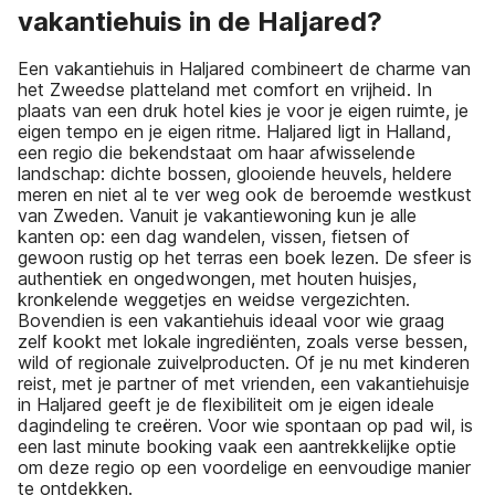
vakantiehuis in de Haljared?
Een vakantiehuis in Haljared combineert de charme van
het Zweedse platteland met comfort en vrijheid. In
plaats van een druk hotel kies je voor je eigen ruimte, je
eigen tempo en je eigen ritme. Haljared ligt in Halland,
een regio die bekendstaat om haar afwisselende
landschap: dichte bossen, glooiende heuvels, heldere
meren en niet al te ver weg ook de beroemde westkust
van Zweden. Vanuit je vakantiewoning kun je alle
kanten op: een dag wandelen, vissen, fietsen of
gewoon rustig op het terras een boek lezen. De sfeer is
authentiek en ongedwongen, met houten huisjes,
kronkelende weggetjes en weidse vergezichten.
Bovendien is een vakantiehuis ideaal voor wie graag
zelf kookt met lokale ingrediënten, zoals verse bessen,
wild of regionale zuivelproducten. Of je nu met kinderen
reist, met je partner of met vrienden, een vakantiehuisje
in Haljared geeft je de flexibiliteit om je eigen ideale
dagindeling te creëren. Voor wie spontaan op pad wil, is
een last minute booking vaak een aantrekkelijke optie
om deze regio op een voordelige en eenvoudige manier
te ontdekken.