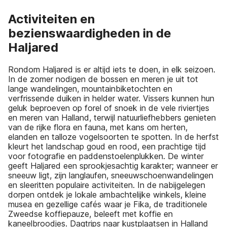
Activiteiten en
bezienswaardigheden in de
Haljared
Rondom Haljared is er altijd iets te doen, in elk seizoen.
In de zomer nodigen de bossen en meren je uit tot
lange wandelingen, mountainbiketochten en
verfrissende duiken in helder water. Vissers kunnen hun
geluk beproeven op forel of snoek in de vele riviertjes
en meren van Halland, terwijl natuurliefhebbers genieten
van de rijke flora en fauna, met kans om herten,
elanden en talloze vogelsoorten te spotten. In de herfst
kleurt het landschap goud en rood, een prachtige tijd
voor fotografie en paddenstoelenplukken. De winter
geeft Haljared een sprookjesachtig karakter; wanneer er
sneeuw ligt, zijn langlaufen, sneeuwschoenwandelingen
en sleeritten populaire activiteiten. In de nabijgelegen
dorpen ontdek je lokale ambachtelijke winkels, kleine
musea en gezellige cafés waar je Fika, de traditionele
Zweedse koffiepauze, beleeft met koffie en
kaneelbroodjes. Dagtrips naar kustplaatsen in Halland