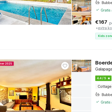
Bubb
Gratis
€
167
p
+
extra k
Kids zon
Boerd
nner 2025
Galapaga
4.4 / 5
Cottage
Bubb
Gratis