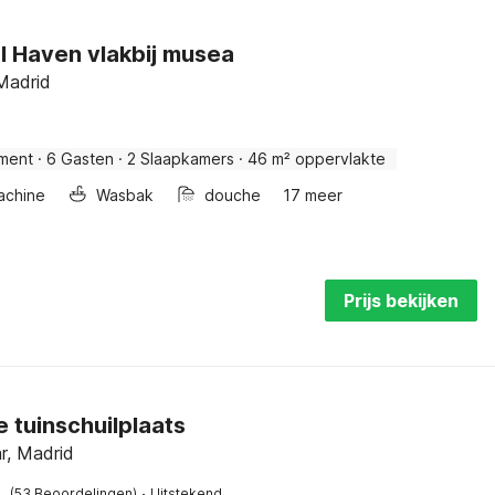
l Haven vlakbij musea
Madrid
ment
·
6 Gasten
·
2 Slaapkamers
·
46 m² oppervlakte
achine
Wasbak
douche
17 meer
Prijs bekijken
e tuinschuilplaats
r, Madrid
·
(53 Beoordelingen)
Uitstekend