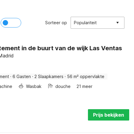
Sorteer op
Populariteit
ement in de buurt van de wijk Las Ventas
Madrid
ment
·
6 Gasten
·
2 Slaapkamers
·
56 m² oppervlakte
achine
Wasbak
douche
21 meer
Prijs bekijken