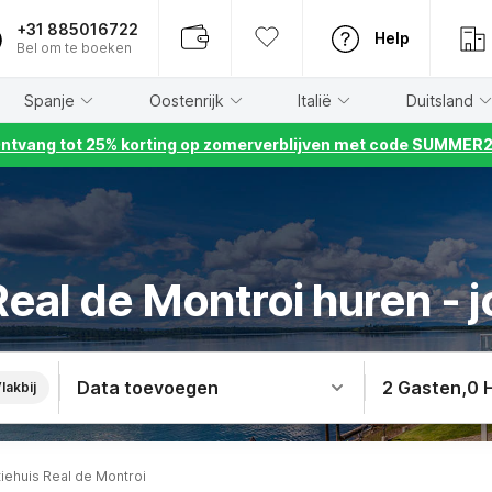
+31 885016722
Help
Bel om te boeken
Spanje
Oostenrijk
Italië
Duitsland
ntvang tot 25% korting op zomerverblijven met code SUMMER
Real de Montroi huren - j
Data toevoegen
2 Gasten
,
0 
lakbij
iehuis Real de Montroi