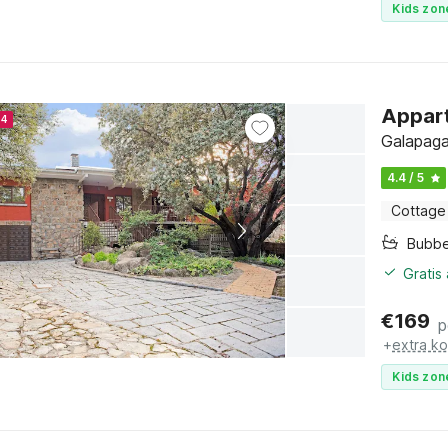
Kids zon
Appart
24
Galapaga
4.4 / 5
Cottage
Bubb
Gratis
€
169
p
+
extra k
Kids zon