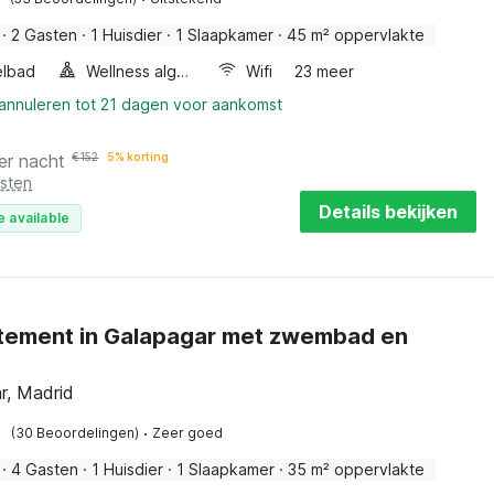
·
2 Gasten
·
1 Huisdier
·
1 Slaapkamer
·
45 m² oppervlakte
elbad
Wellness algemeen
Wifi
23 meer
 annuleren tot 21 dagen voor aankomst
er nacht
€
152
5% korting
osten
Details bekijken
e available
tement in Galapagar met zwembad en
r, Madrid
·
(30 Beoordelingen)
Zeer goed
·
4 Gasten
·
1 Huisdier
·
1 Slaapkamer
·
35 m² oppervlakte