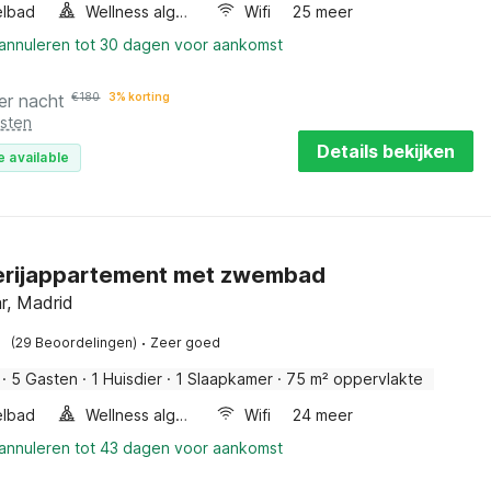
elbad
Wellness algemeen
Wifi
25 meer
 annuleren tot 30 dagen voor aankomst
er nacht
€
180
3% korting
osten
Details bekijken
e available
erijappartement met zwembad
r, Madrid
·
(29 Beoordelingen)
Zeer goed
·
5 Gasten
·
1 Huisdier
·
1 Slaapkamer
·
75 m² oppervlakte
elbad
Wellness algemeen
Wifi
24 meer
 annuleren tot 43 dagen voor aankomst