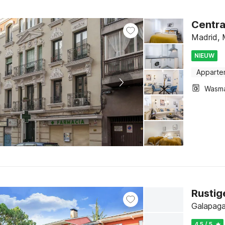
Centra
Madrid, 
NIEUW
Apparte
Wasm
Rustig
Galapaga
4.5 / 5