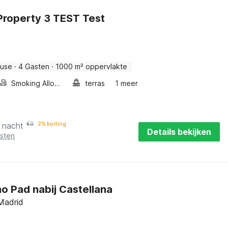
Property 3 TEST Test
ouse
·
4 Gasten
·
1000 m² oppervlakte
Smoking Allowed
terras
1 meer
 nacht
€
0
2% korting
Details bekijken
osten
o Pad nabij Castellana
Madrid