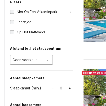
Plaats
Niet Op Een Vakantiepark
34
Leerzijde
1
Op Het Platteland
3
Afstand tot het stadscentrum
Geen voorkeur
Belvilla Award Wi
Aantal slaapkamers
Slaapkamer (min.)
0
-
+
Aantal badkamers