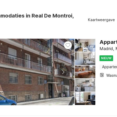
odaties in Real De Montroi,
Kaartweergave
Appart
Madrid, 
NIEUW
Apparte
Wasm