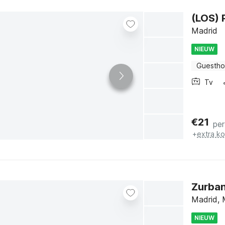
(LOS) 
Madrid
NIEUW
Guesth
Tv
€
21
per
+
extra k
Zurban
Madrid, 
NIEUW