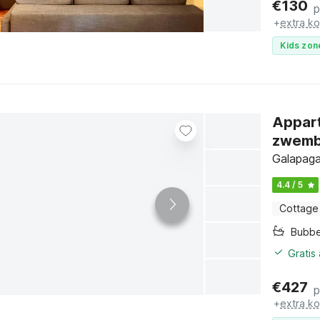
€
130
p
+
extra k
Kids zon
Appart
zwem
Galapaga
4.4 / 5
Cottage
Bubb
Gratis
€
427
p
+
extra k