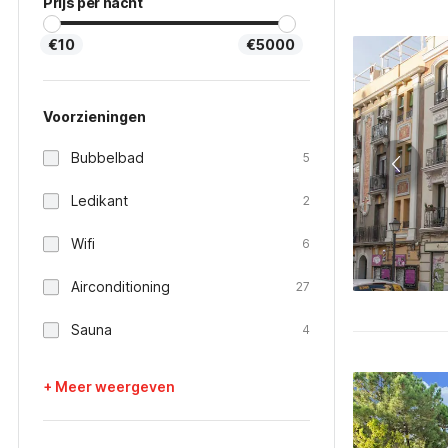
Prijs per nacht
€10
€5000
Voorzieningen
Bubbelbad
5
Ledikant
2
Wifi
6
Airconditioning
27
Sauna
4
+ Meer weergeven