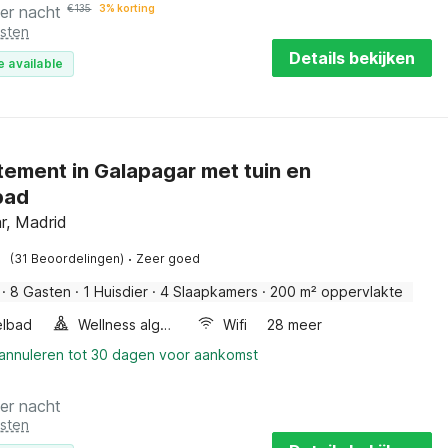
er nacht
€
135
3% korting
osten
Details bekijken
e available
ement in Galapagar met tuin en
bad
r, Madrid
·
(31 Beoordelingen)
Zeer goed
·
8 Gasten
·
1 Huisdier
·
4 Slaapkamers
·
200 m² oppervlakte
elbad
Wellness algemeen
Wifi
28 meer
 annuleren tot 30 dagen voor aankomst
er nacht
osten