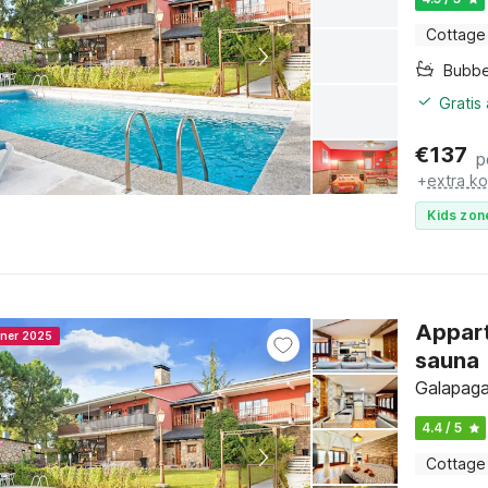
Cottage
Bubb
Gratis
€
137
p
+
extra k
Kids zon
Appar
nner 2025
sauna
Galapaga
4.4 / 5
Cottage