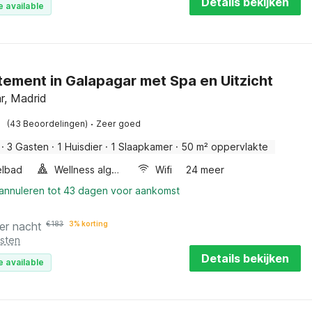
Details bekijken
e available
ement in Galapagar met Spa en Uitzicht
r, Madrid
·
(43 Beoordelingen)
Zeer goed
·
3 Gasten
·
1 Huisdier
·
1 Slaapkamer
·
50 m² oppervlakte
elbad
Wellness algemeen
Wifi
24 meer
 annuleren tot 43 dagen voor aankomst
er nacht
€
183
3% korting
osten
Details bekijken
e available