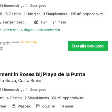
·
(26 Beoordelingen)
Zeer goed
is
·
6 Gasten
·
1 Huisdier
·
3 Slaapkamers
·
126 m² oppervlakte
Fietsen beschikbaar
Tuin
24 meer
nnuleren tot 14 dagen voor aankomst
 nacht
€
434
60% korting
Details bekijken
en
ent in Roses bij Playa de la Punta
ta Brava, Costa Brava
·
(24 Beoordelingen)
Zeer goed
nt
·
4 Gasten
·
2 Slaapkamers
·
64 m² oppervlakte
hine
Wasbak
douche
19 meer