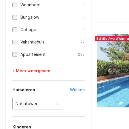
Woonboot
1
Bungalow
3
Cottage
4
Belvilla Award Winne
Vakantiehuis
22
Appartement
233
+ Meer weergeven
Huisdieren
Wissen
Not allowed
Kinderen