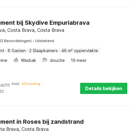
ment bij Skydive Empuriabrava
va, Costa Brava, Costa Brava
·
22 Beoordelingen)
Uitstekend
nt
·
6 Gasten
·
2 Slaapkamers
·
46 m² oppervlakte
hine
Wasbak
douche
19 meer
nacht
€
226
62% korting
Details bekijken
en
ment in Roses bij zandstrand
ta Brava, Costa Brava