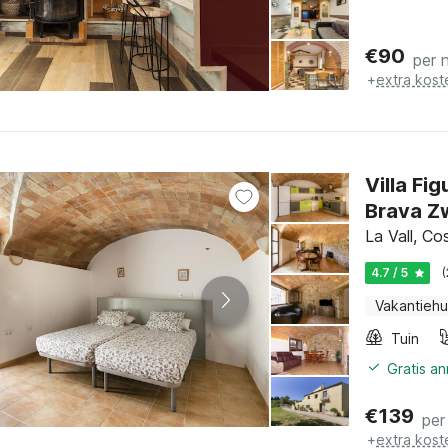
€
90
per 
+
extra kost
Villa Fi
Brava 
La Vall, C
4.7 / 5
Vakantiehu
Tuin
Gratis a
€
139
per
+
extra kost