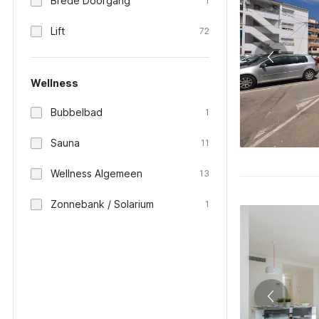
Brede Doorgang
1
Lift
72
Wellness
Bubbelbad
1
Sauna
11
Wellness Algemeen
13
Zonnebank / Solarium
1