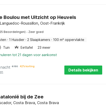
 Le Boulou met Uitzicht op Heuvels
 Languedoc-Roussillon, Oost-Frankrijk
·
(25 Beoordelingen)
Zeer goed
sten
·
1 Huisdier
·
2 Slaapkamers
·
100 m² oppervlakte
Tuin
Eettafel
23 meer
nnuleren tot 21 dagen voor aankomst
 nacht
€
180
42% korting
Details bekijken
en
Catalonië bij de Zee
scador, Costa Brava, Costa Brava