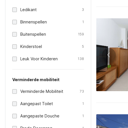
Ledikant
3
Binnenspellen
1
Buitenspellen
159
Kinderstoel
5
Leuk Voor Kinderen
138
Verminderde mobiliteit
Verminderde Mobiliteit
73
Aangepast Toilet
1
Aangepaste Douche
1