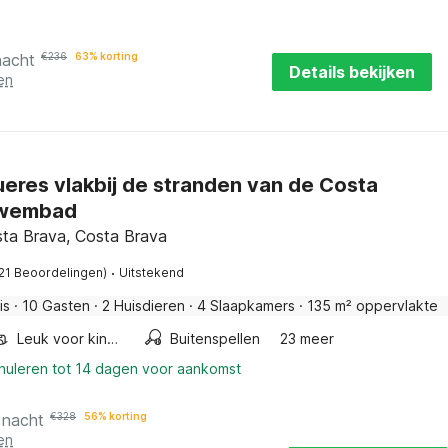
nacht
€
236
63% korting
Details bekijken
en
gueres vlakbij de stranden van de Costa
Zwembad
osta Brava, Costa Brava
·
(21 Beoordelingen)
Uitstekend
is
·
10 Gasten
·
2 Huisdieren
·
4 Slaapkamers
·
135 m² oppervlakte
Leuk voor kinderen
Buitenspellen
23 meer
nnuleren tot 14 dagen voor aankomst
 nacht
€
328
56% korting
en