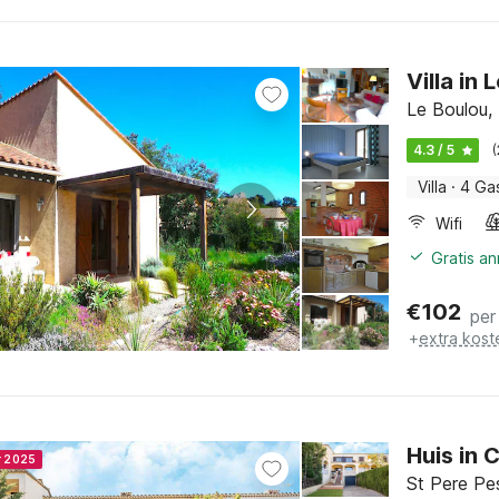
Villa in
Le Boulou,
4.3 / 5
Villa
·
4 Ga
Wifi
Gratis a
€
102
per
+
extra kost
Huis in 
r 2025
St Pere Pe