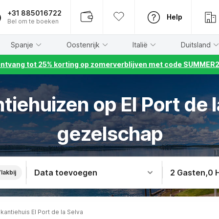
+31 885016722
Help
Bel om te boeken
Spanje
Oostenrijk
Italië
Duitsland
ntvang tot 25% korting op zomerverblijven met code SUMMER
tiehuizen op El Port de l
gezelschap
Data toevoegen
2 Gasten
,
0 
lakbij
kantiehuis El Port de la Selva