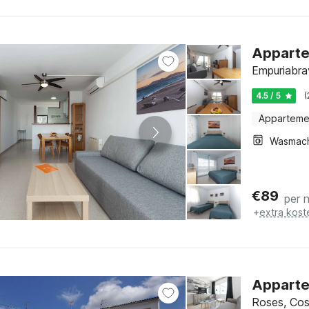
Apparte
Empuriabra
4.5 / 5
(
Apparteme
Wasmac
€
89
per 
+
extra kost
Apparte
Roses, Cos