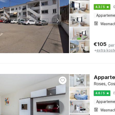
4.3 / 5
Apparteme
Wasmac
€
105
per
+
extra kost
Appartem
Roses, Cos
4.6 / 5
Apparteme
Wasmac