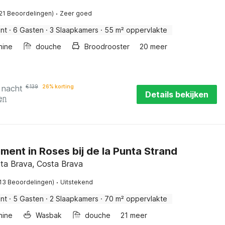
·
(21 Beoordelingen)
Zeer goed
nt
·
6 Gasten
·
3 Slaapkamers
·
55 m² oppervlakte
hine
douche
Broodrooster
20 meer
 nacht
€
139
26% korting
Details bekijken
en
ent in Roses bij de la Punta Strand
ta Brava, Costa Brava
·
(13 Beoordelingen)
Uitstekend
nt
·
5 Gasten
·
2 Slaapkamers
·
70 m² oppervlakte
hine
Wasbak
douche
21 meer