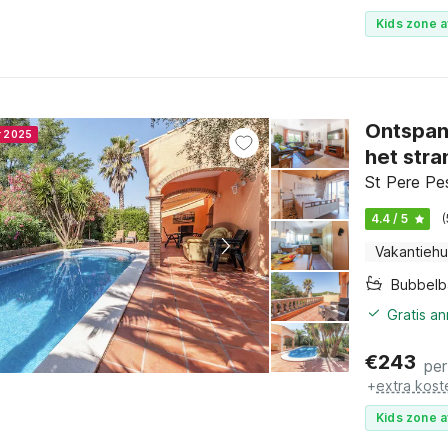
Kids zone a
Ontspan
r 2025
het stra
St Pere Pe
4.4 / 5
Vakantiehu
Bubbelb
Gratis a
€
243
per
+
extra kost
Kids zone a