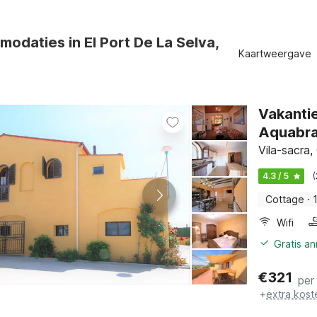
odaties in El Port De La Selva,
Kaartweergave
Vakantie
Aquabr
Vila-sacra
4.3 / 5
Cottage
·
Wifi
Gratis a
€
321
per
+
extra kost