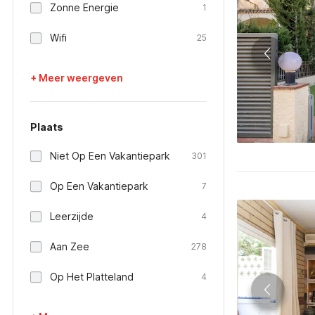
Zonne Energie
1
Wifi
25
+ Meer weergeven
Plaats
Niet Op Een Vakantiepark
301
Op Een Vakantiepark
7
Leerzijde
4
Aan Zee
278
Op Het Platteland
4