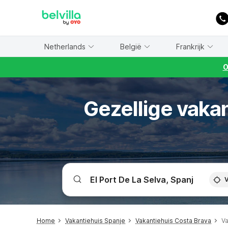
WIZARD MEMBER
Netherlands
België
Frankrijk
O
Gezellige vakan
V
Home
Vakantiehuis Spanje
Vakantiehuis Costa Brava
Va