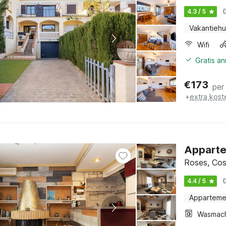
4.3 / 5
Vakantiehu
Wifi
Gratis a
€
173
per
+
extra kost
Appartem
Roses, Cos
4.4 / 5
Apparteme
Wasmac