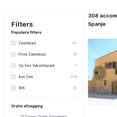
308 accomm
Filters
Spanje
Populaire filters
Zwembad
141
Privé Zwembad
32
Op Een Vakantiepark
7
Aan Zee
278
Wifi
25
Gratis afzegging
21 Dagen Gratis Annulering