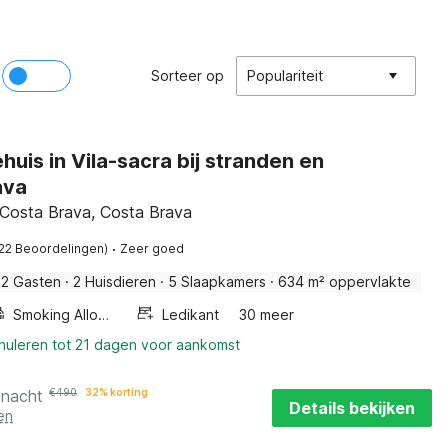
Sorteer op
Populariteit
huis in Vila-sacra bij stranden en
ava
, Costa Brava, Costa Brava
·
(22 Beoordelingen)
Zeer goed
12 Gasten
·
2 Huisdieren
·
5 Slaapkamers
·
634 m² oppervlakte
Smoking Allowed
Ledikant
30 meer
nnuleren tot 21 dagen voor aankomst
 nacht
€
490
32% korting
Details bekijken
en