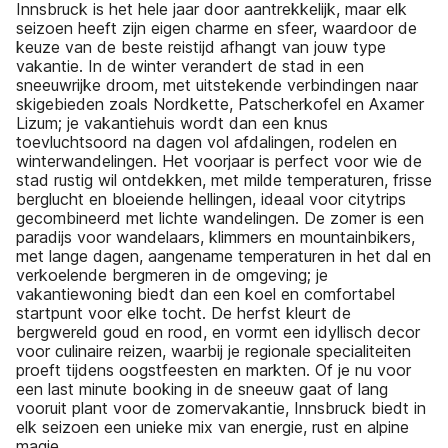
Innsbruck is het hele jaar door aantrekkelijk, maar elk
seizoen heeft zijn eigen charme en sfeer, waardoor de
keuze van de beste reistijd afhangt van jouw type
vakantie. In de winter verandert de stad in een
sneeuwrijke droom, met uitstekende verbindingen naar
skigebieden zoals Nordkette, Patscherkofel en Axamer
Lizum; je vakantiehuis wordt dan een knus
toevluchtsoord na dagen vol afdalingen, rodelen en
winterwandelingen. Het voorjaar is perfect voor wie de
stad rustig wil ontdekken, met milde temperaturen, frisse
berglucht en bloeiende hellingen, ideaal voor citytrips
gecombineerd met lichte wandelingen. De zomer is een
paradijs voor wandelaars, klimmers en mountainbikers,
met lange dagen, aangename temperaturen in het dal en
verkoelende bergmeren in de omgeving; je
vakantiewoning biedt dan een koel en comfortabel
startpunt voor elke tocht. De herfst kleurt de
bergwereld goud en rood, en vormt een idyllisch decor
voor culinaire reizen, waarbij je regionale specialiteiten
proeft tijdens oogstfeesten en markten. Of je nu voor
een last minute booking in de sneeuw gaat of lang
vooruit plant voor de zomervakantie, Innsbruck biedt in
elk seizoen een unieke mix van energie, rust en alpine
magie.