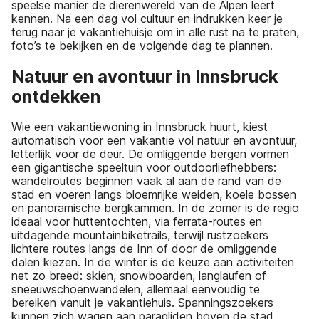
speelse manier de dierenwereld van de Alpen leert
kennen. Na een dag vol cultuur en indrukken keer je
terug naar je vakantiehuisje om in alle rust na te praten,
foto’s te bekijken en de volgende dag te plannen.
Natuur en avontuur in Innsbruck
ontdekken
Wie een vakantiewoning in Innsbruck huurt, kiest
automatisch voor een vakantie vol natuur en avontuur,
letterlijk voor de deur. De omliggende bergen vormen
een gigantische speeltuin voor outdoorliefhebbers:
wandelroutes beginnen vaak al aan de rand van de
stad en voeren langs bloemrijke weiden, koele bossen
en panoramische bergkammen. In de zomer is de regio
ideaal voor huttentochten, via ferrata-routes en
uitdagende mountainbiketrails, terwijl rustzoekers
lichtere routes langs de Inn of door de omliggende
dalen kiezen. In de winter is de keuze aan activiteiten
net zo breed: skiën, snowboarden, langlaufen of
sneeuwschoenwandelen, allemaal eenvoudig te
bereiken vanuit je vakantiehuis. Spanningszoekers
kunnen zich wagen aan paragliden boven de stad,