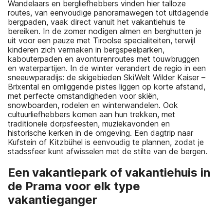
Wandelaars en bergliefhebbers vinden hier talloze
routes, van eenvoudige panoramawegen tot uitdagende
bergpaden, vaak direct vanuit het vakantiehuis te
bereiken. In de zomer nodigen almen en berghutten je
uit voor een pauze met Tiroolse specialiteiten, terwijl
kinderen zich vermaken in bergspeelparken,
kabouterpaden en avonturenroutes met touwbruggen
en waterpartijen. In de winter verandert de regio in een
sneeuwparadijs: de skigebieden SkiWelt Wilder Kaiser –
Brixental en omliggende pistes liggen op korte afstand,
met perfecte omstandigheden voor skiën,
snowboarden, rodelen en winterwandelen. Ook
cultuurliefhebbers komen aan hun trekken, met
traditionele dorpsfeesten, muziekavonden en
historische kerken in de omgeving. Een dagtrip naar
Kufstein of Kitzbühel is eenvoudig te plannen, zodat je
stadssfeer kunt afwisselen met de stilte van de bergen.
Een vakantiepark of vakantiehuis in
de Prama voor elk type
vakantieganger