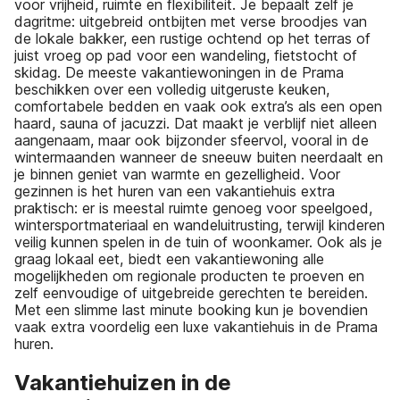
voor vrijheid, ruimte en flexibiliteit. Je bepaalt zelf je
dagritme: uitgebreid ontbijten met verse broodjes van
de lokale bakker, een rustige ochtend op het terras of
juist vroeg op pad voor een wandeling, fietstocht of
skidag. De meeste vakantiewoningen in de Prama
beschikken over een volledig uitgeruste keuken,
comfortabele bedden en vaak ook extra’s als een open
haard, sauna of jacuzzi. Dat maakt je verblijf niet alleen
aangenaam, maar ook bijzonder sfeervol, vooral in de
wintermaanden wanneer de sneeuw buiten neerdaalt en
je binnen geniet van warmte en gezelligheid. Voor
gezinnen is het huren van een vakantiehuis extra
praktisch: er is meestal ruimte genoeg voor speelgoed,
wintersportmateriaal en wandeluitrusting, terwijl kinderen
veilig kunnen spelen in de tuin of woonkamer. Ook als je
graag lokaal eet, biedt een vakantiewoning alle
mogelijkheden om regionale producten te proeven en
zelf eenvoudige of uitgebreide gerechten te bereiden.
Met een slimme last minute booking kun je bovendien
vaak extra voordelig een luxe vakantiehuis in de Prama
huren.
Vakantiehuizen in de