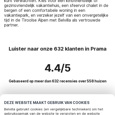
kunt verwachten. Kies voor een kindvriendelijk of
gezinsvriendelijk vakantiehuis, een sfeervol chalet in de
bergen of een comfortabele woning in een
vakantiepark, en verzeker jezelf van een onvergetelijke
tijd in de Tiroolse Alpen met Belvilla als vertrouwde
partner.
Luister naar onze 632 klanten in Prama
4.4/5
Gebaseerd op meer dan 632 recensies over 558 huizen
Meest populaire bestemmingen voor
DEZE WEBSITE MAAKT GEBRUIK VAN COOKIES
vakantie
Belvilla gebruikt cookies (en vergelijkbare technieken) om het
gebruiksgemak van de website te vergroten en de website