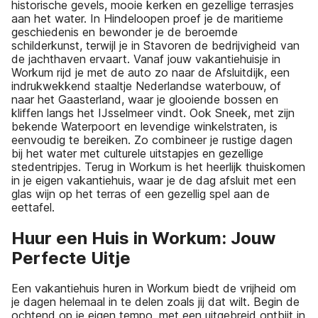
historische gevels, mooie kerken en gezellige terrasjes
aan het water. In Hindeloopen proef je de maritieme
geschiedenis en bewonder je de beroemde
schilderkunst, terwijl je in Stavoren de bedrijvigheid van
de jachthaven ervaart. Vanaf jouw vakantiehuisje in
Workum rijd je met de auto zo naar de Afsluitdijk, een
indrukwekkend staaltje Nederlandse waterbouw, of
naar het Gaasterland, waar je glooiende bossen en
kliffen langs het IJsselmeer vindt. Ook Sneek, met zijn
bekende Waterpoort en levendige winkelstraten, is
eenvoudig te bereiken. Zo combineer je rustige dagen
bij het water met culturele uitstapjes en gezellige
stedentripjes. Terug in Workum is het heerlijk thuiskomen
in je eigen vakantiehuis, waar je de dag afsluit met een
glas wijn op het terras of een gezellig spel aan de
eettafel.
Huur een Huis in Workum: Jouw
Perfecte Uitje
Een vakantiehuis huren in Workum biedt de vrijheid om
je dagen helemaal in te delen zoals jij dat wilt. Begin de
ochtend op je eigen tempo, met een uitgebreid ontbijt in