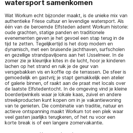
watersport samenkomen
Wat Workum echt bijzonder maakt, is de unieke mix van
authentieke Friese cultuur en levendige watersport. Als
één van de beroemde Elfsteden ademt Workum historie:
oude grachten, statige panden en traditionele
evenementen geven je het gevoel een stap terug in de
tijd te zetten. Tegelijkertijd is het dorp modern en
dynamisch, met een bruisende jachthaven, surfscholen
en gezellige strandpaviljoens aan het IJsselmeer. In de
zomer zie je kleurrijke kites in de lucht, hoor je kinderen
lachen op het strand en ruik je de geur van
versgebakken vis en koffie op de terrassen. De sfeer is
gemoedelijk en gastvrij; je stapt gemakkelijk een atelier
of galerie binnen, of raakt aan de praat met locals over
de laatste Elfstedentocht. In de omgeving vind je kleine
boerderijwinkels waar je lokale kaas, zuivel en andere
streekproducten kunt kopen om in je vakantiewoning
van te genieten. Die combinatie van traditie, natuur en
actieve ontspanning maakt Workum tot een plek waar
veel gasten jaarlijks terugkeren, of het nu voor een
korte break is of een langere zomervakantie.