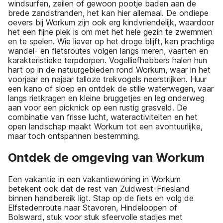
windsurfen, zeilen of gewoon pootje baden aan de
brede zandstranden, het kan hier allemaal. De ondiepe
oevers bij Workum zijn ook erg kindvriendelijk, waardoor
het een fijne plek is om met het hele gezin te zwemmen
en te spelen. Wie liever op het droge blijft, kan prachtige
wandel- en fietsroutes volgen langs meren, vaarten en
karakteristieke terpdorpen. Vogelliefhebbers halen hun
hart op in de natuurgebieden rond Workum, waar in het
voorjaar en najaar talloze trekvogels neerstrijken. Huur
een kano of sloep en ontdek de stille waterwegen, vaar
langs rietkragen en kleine bruggetjes en leg onderweg
aan voor een picknick op een rustig grasveld. De
combinatie van frisse lucht, wateractiviteiten en het
open landschap maakt Workum tot een avontuurlijke,
maar toch ontspannen bestemming.
Ontdek de omgeving van Workum
Een vakantie in een vakantiewoning in Workum
betekent ook dat de rest van Zuidwest-Friesland
binnen handbereik ligt. Stap op de fiets en volg de
Elfstedenroute naar Stavoren, Hindeloopen of
Bolsward, stuk voor stuk sfeervolle stadjes met