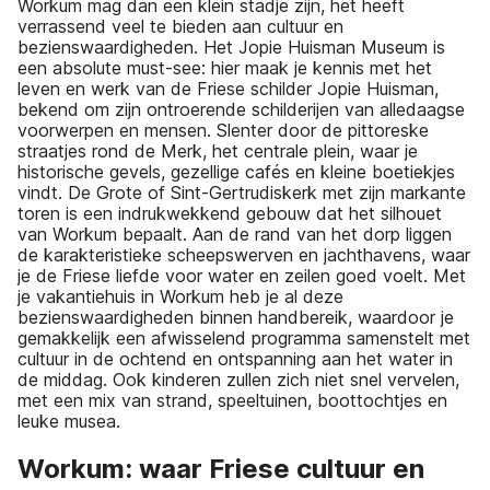
Workum mag dan een klein stadje zijn, het heeft
verrassend veel te bieden aan cultuur en
bezienswaardigheden. Het Jopie Huisman Museum is
een absolute must-see: hier maak je kennis met het
leven en werk van de Friese schilder Jopie Huisman,
bekend om zijn ontroerende schilderijen van alledaagse
voorwerpen en mensen. Slenter door de pittoreske
straatjes rond de Merk, het centrale plein, waar je
historische gevels, gezellige cafés en kleine boetiekjes
vindt. De Grote of Sint-Gertrudiskerk met zijn markante
toren is een indrukwekkend gebouw dat het silhouet
van Workum bepaalt. Aan de rand van het dorp liggen
de karakteristieke scheepswerven en jachthavens, waar
je de Friese liefde voor water en zeilen goed voelt. Met
je vakantiehuis in Workum heb je al deze
bezienswaardigheden binnen handbereik, waardoor je
gemakkelijk een afwisselend programma samenstelt met
cultuur in de ochtend en ontspanning aan het water in
de middag. Ook kinderen zullen zich niet snel vervelen,
met een mix van strand, speeltuinen, boottochtjes en
leuke musea.
Workum: waar Friese cultuur en