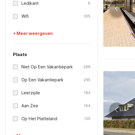
Ledikant
6
Wifi
305
+ Meer weergeven
Plaats
Niet Op Een Vakantiepark
288
Op Een Vakantiepark
265
Leerzijde
184
Aan Zee
164
Op Het Platteland
105