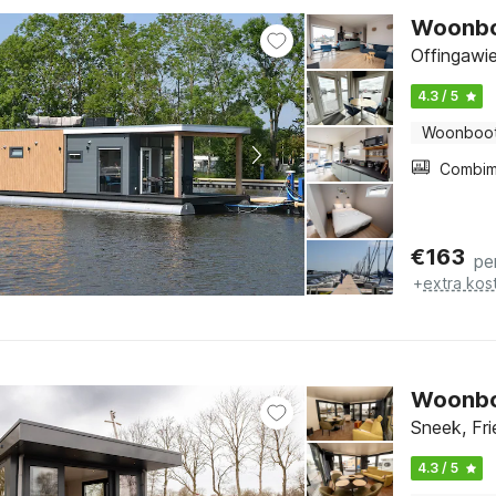
Woonboo
Offingawie
4.3 / 5
Woonboo
€
163
pe
+
extra kos
Woonboo
Sneek, Fri
4.3 / 5