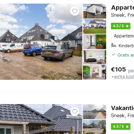
Appart
Sneek, Fri
4.3 / 5
Appartem
Kinder
Gratis 
€
105
pe
+
extra kos
Vakanti
Sneek, Fri
4.3 / 5