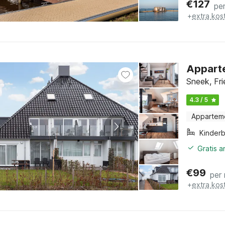
€
127
pe
+
extra kos
Appart
Sneek, Fri
4.3 / 5
Appartem
Kinder
Gratis 
€
99
per
+
extra kos