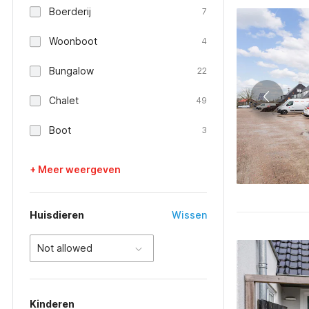
Boerderij
7
Woonboot
4
Bungalow
22
Chalet
49
Boot
3
+ Meer weergeven
Huisdieren
Wissen
Not allowed
Kinderen