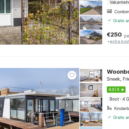
Vakantieh
Gratis 
€
250
pe
+
extra kos
Woonboo
Sneek, Fri
4.3 / 5
Boot
·
4 G
Kinder
Gratis 