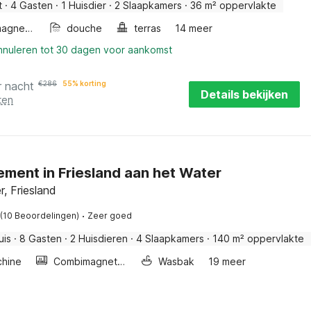
t
·
4 Gasten
·
1 Huisdier
·
2 Slaapkamers
·
36 m² oppervlakte
Combimagnetron
douche
terras
14 meer
annuleren tot 30 dagen voor aankomst
r nacht
€
286
55% korting
Details bekijken
ten
ment in Friesland aan het Water
r, Friesland
·
(10 Beoordelingen)
Zeer goed
uis
·
8 Gasten
·
2 Huisdieren
·
4 Slaapkamers
·
140 m² oppervlakte
hine
Combimagnetron
Wasbak
19 meer