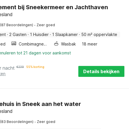
ement bij Sneekermeer en Jachthaven
esland
·
(87 Beoordelingen)
Zeer goed
ent
·
2 Gasten
·
1 Huisdier
·
1 Slaapkamer
·
50 m² oppervlakte
bed
Combimagnetron
Wasbak
18 meer
annuleren tot 21 dagen voor aankomst
r nacht
€
239
55% korting
Details bekijken
ten
ehuis in Sneek aan het water
esland
·
(83 Beoordelingen)
Zeer goed