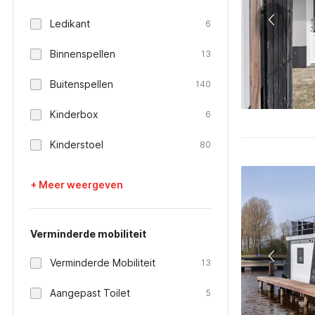
Ledikant
6
Binnenspellen
13
Buitenspellen
140
Kinderbox
6
Kinderstoel
80
+ Meer weergeven
Verminderde mobiliteit
Verminderde Mobiliteit
13
Aangepast Toilet
5