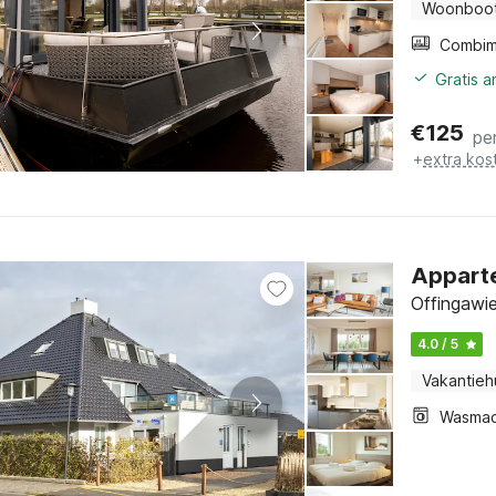
Woonboo
Gratis 
€
125
pe
+
extra kos
Apparte
Offingawie
4.0 / 5
Vakantieh
Wasmac