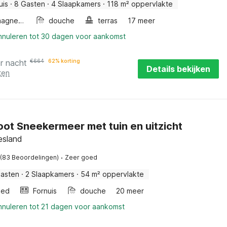
uis
·
8 Gasten
·
4 Slaapkamers
·
118 m² oppervlakte
Combimagnetron
douche
terras
17 meer
annuleren tot 30 dagen voor aankomst
r nacht
€
664
62% korting
Details bekijken
ten
t Sneekermeer met tuin en uitzicht
esland
·
(83 Beoordelingen)
Zeer goed
asten
·
2 Slaapkamers
·
54 m² oppervlakte
bed
Fornuis
douche
20 meer
annuleren tot 21 dagen voor aankomst