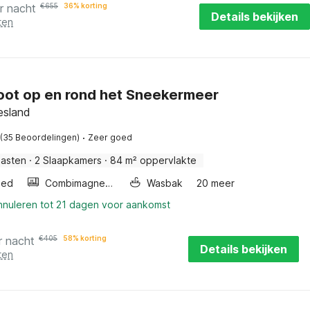
r nacht
€
655
36% korting
Details bekijken
ten
ot op en rond het Sneekermeer
esland
·
(35 Beoordelingen)
Zeer goed
asten
·
2 Slaapkamers
·
84 m² oppervlakte
bed
Combimagnetron
Wasbak
20 meer
annuleren tot 21 dagen voor aankomst
r nacht
€
405
58% korting
Details bekijken
ten