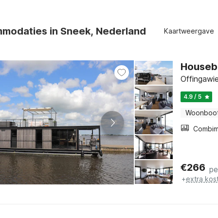
modaties in Sneek, Nederland
Kaartweergave
Housebo
Offingawie
4.9 / 5
Woonboo
€
266
pe
+
extra kos