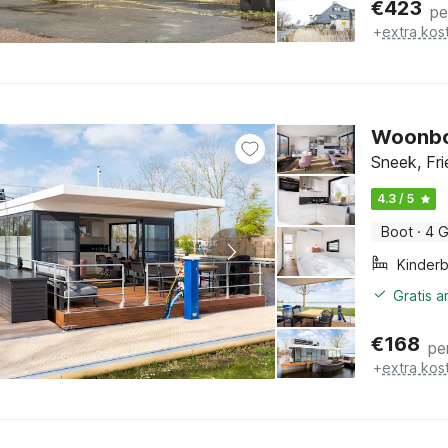
€
423
pe
+
extra kos
Woonbo
Sneek, Fri
4.3 / 5
Boot
·
4 G
Kinder
Gratis 
€
168
pe
+
extra kos