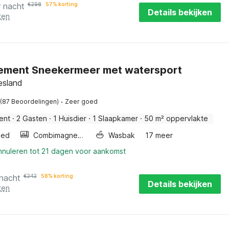
r nacht
€
298
57% korting
Details bekijken
ten
ement Sneekermeer met watersport
esland
·
(87 Beoordelingen)
Zeer goed
ent
·
2 Gasten
·
1 Huisdier
·
1 Slaapkamer
·
50 m² oppervlakte
bed
Combimagnetron
Wasbak
17 meer
annuleren tot 21 dagen voor aankomst
 nacht
€
242
58% korting
Details bekijken
ten