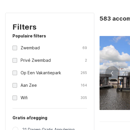
583 accom
Filters
Populaire filters
Zwembad
69
Privé Zwembad
2
Op Een Vakantiepark
265
Aan Zee
164
Wifi
305
Gratis afzegging
21 Dagen Gratis Annulering