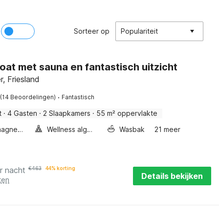
Sorteer op
Populariteit
at met sauna en fantastisch uitzicht
r, Friesland
·
(14 Beoordelingen)
Fantastisch
t
·
4 Gasten
·
2 Slaapkamers
·
55 m² oppervlakte
Combimagnetron
Wellness algemeen
Wasbak
21 meer
r nacht
€
463
44% korting
Details bekijken
ten