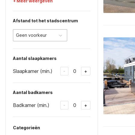
+ Meer weergeven
Afstand tot het stadscentrum
Geen voorkeur
Aantal slaapkamers
Slaapkamer (min.)
0
-
+
Aantal badkamers
Badkamer (min.)
0
-
+
Categorieën