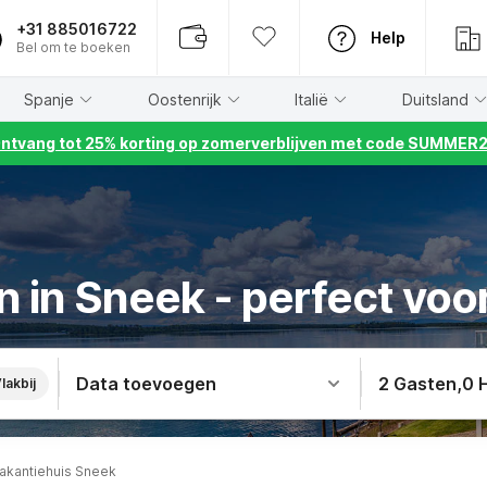
+31 885016722
Help
Bel om te boeken
Spanje
Oostenrijk
Italië
Duitsland
ntvang tot 25% korting op zomerverblijven met code SUMMER
 in Sneek - perfect voo
Data toevoegen
2 Gasten
,
0 
lakbij
akantiehuis Sneek