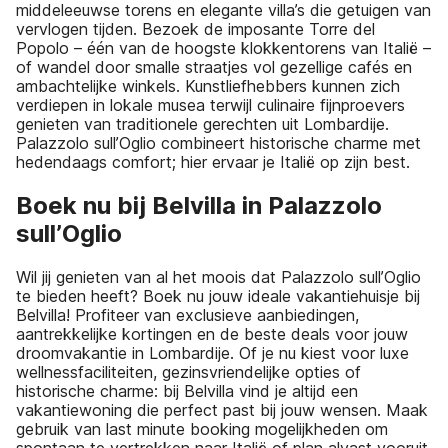
middeleeuwse torens en elegante villa’s die getuigen van
vervlogen tijden. Bezoek de imposante Torre del
Popolo – één van de hoogste klokkentorens van Italië –
of wandel door smalle straatjes vol gezellige cafés en
ambachtelijke winkels. Kunstliefhebbers kunnen zich
verdiepen in lokale musea terwijl culinaire fijnproevers
genieten van traditionele gerechten uit Lombardije.
Palazzolo sull’Oglio combineert historische charme met
hedendaags comfort; hier ervaar je Italië op zijn best.
Boek nu bij Belvilla in Palazzolo
sull’Oglio
Wil jij genieten van al het moois dat Palazzolo sull’Oglio
te bieden heeft? Boek nu jouw ideale vakantiehuisje bij
Belvilla! Profiteer van exclusieve aanbiedingen,
aantrekkelijke kortingen en de beste deals voor jouw
droomvakantie in Lombardije. Of je nu kiest voor luxe
wellnessfaciliteiten, gezinsvriendelijke opties of
historische charme: bij Belvilla vind je altijd een
vakantiewoning die perfect past bij jouw wensen. Maak
gebruik van last minute booking mogelijkheden om
spontaan te vertrekken naar Italië of plan alvast vooruit