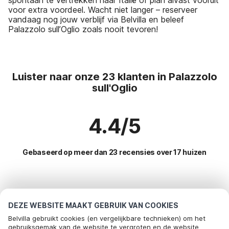
voor extra voordeel. Wacht niet langer – reserveer
vandaag nog jouw verblijf via Belvilla en beleef
Palazzolo sull’Oglio zoals nooit tevoren!
Luister naar onze 23 klanten in Palazzolo
sull'Oglio
4.4/5
Gebaseerd op meer dan 23 recensies over 17 huizen
Meest populaire bestemmingen voor
vakantie
DEZE WEBSITE MAAKT GEBRUIK VAN COOKIES
Belvilla gebruikt cookies (en vergelijkbare technieken) om het
Top steden met top voorzieningen voor vakantie
gebruiksgemak van de website te vergroten en de website