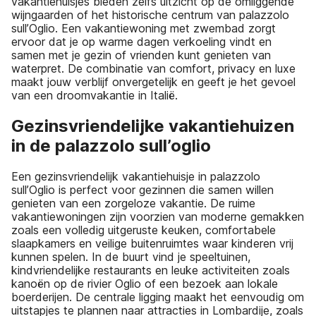
vakantiehuisjes bieden zelfs uitzicht op de omliggende
wijngaarden of het historische centrum van palazzolo
sull’Oglio. Een vakantiewoning met zwembad zorgt
ervoor dat je op warme dagen verkoeling vindt en
samen met je gezin of vrienden kunt genieten van
waterpret. De combinatie van comfort, privacy en luxe
maakt jouw verblijf onvergetelijk en geeft je het gevoel
van een droomvakantie in Italië.
Gezinsvriendelijke vakantiehuizen
in de palazzolo sull’oglio
Een gezinsvriendelijk vakantiehuisje in palazzolo
sull’Oglio is perfect voor gezinnen die samen willen
genieten van een zorgeloze vakantie. De ruime
vakantiewoningen zijn voorzien van moderne gemakken
zoals een volledig uitgeruste keuken, comfortabele
slaapkamers en veilige buitenruimtes waar kinderen vrij
kunnen spelen. In de buurt vind je speeltuinen,
kindvriendelijke restaurants en leuke activiteiten zoals
kanoën op de rivier Oglio of een bezoek aan lokale
boerderijen. De centrale ligging maakt het eenvoudig om
uitstapjes te plannen naar attracties in Lombardije, zoals