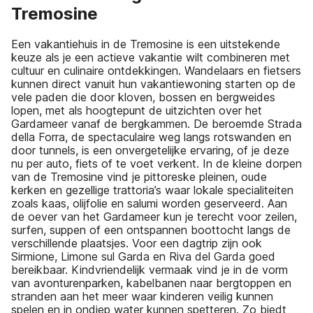
Tremosine
Een vakantiehuis in de Tremosine is een uitstekende
keuze als je een actieve vakantie wilt combineren met
cultuur en culinaire ontdekkingen. Wandelaars en fietsers
kunnen direct vanuit hun vakantiewoning starten op de
vele paden die door kloven, bossen en bergweides
lopen, met als hoogtepunt de uitzichten over het
Gardameer vanaf de bergkammen. De beroemde Strada
della Forra, de spectaculaire weg langs rotswanden en
door tunnels, is een onvergetelijke ervaring, of je deze
nu per auto, fiets of te voet verkent. In de kleine dorpen
van de Tremosine vind je pittoreske pleinen, oude
kerken en gezellige trattoria’s waar lokale specialiteiten
zoals kaas, olijfolie en salumi worden geserveerd. Aan
de oever van het Gardameer kun je terecht voor zeilen,
surfen, suppen of een ontspannen boottocht langs de
verschillende plaatsjes. Voor een dagtrip zijn ook
Sirmione, Limone sul Garda en Riva del Garda goed
bereikbaar. Kindvriendelijk vermaak vind je in de vorm
van avonturenparken, kabelbanen naar bergtoppen en
stranden aan het meer waar kinderen veilig kunnen
spelen en in ondiep water kunnen spetteren. Zo biedt