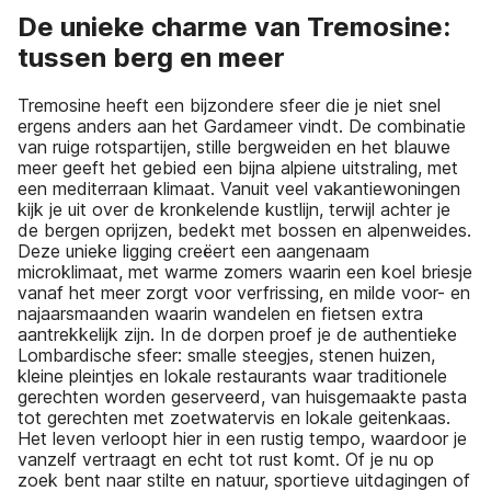
De unieke charme van Tremosine:
tussen berg en meer
Tremosine heeft een bijzondere sfeer die je niet snel
ergens anders aan het Gardameer vindt. De combinatie
van ruige rotspartijen, stille bergweiden en het blauwe
meer geeft het gebied een bijna alpiene uitstraling, met
een mediterraan klimaat. Vanuit veel vakantiewoningen
kijk je uit over de kronkelende kustlijn, terwijl achter je
de bergen oprijzen, bedekt met bossen en alpenweides.
Deze unieke ligging creëert een aangenaam
microklimaat, met warme zomers waarin een koel briesje
vanaf het meer zorgt voor verfrissing, en milde voor- en
najaarsmaanden waarin wandelen en fietsen extra
aantrekkelijk zijn. In de dorpen proef je de authentieke
Lombardische sfeer: smalle steegjes, stenen huizen,
kleine pleintjes en lokale restaurants waar traditionele
gerechten worden geserveerd, van huisgemaakte pasta
tot gerechten met zoetwatervis en lokale geitenkaas.
Het leven verloopt hier in een rustig tempo, waardoor je
vanzelf vertraagt en echt tot rust komt. Of je nu op
zoek bent naar stilte en natuur, sportieve uitdagingen of