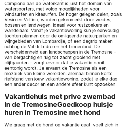
Campione aan de waterkant is juist het domein van
watersporters, met volop mogelijkheden voor
windsurfen en kitesurfen. De hoger gelegen delen, zoals
Vesio en Voltino, worden gekenmerkt door weides,
bossen en landwegen, ideaal voor rustzoekers en
wandelaars. Vanaf je vakantiewoning kun je eenvoudig
tochten plannen door de omliggende natuurparken en
wijngebieden van Lombardije, of een dagtrip maken
richting de Val di Ledro en het binnenland. De
verscheidenheid aan landschappen in de Tremosine –
van bergachtig en ruig tot zacht glooiend met
olijfgaarden – zorgt ervoor dat je vakantie nooit
eentonig wordt. Je ervaart de Tremosine als een
mozaïek van kleine werelden, allemaal binnen korte
rijafstand van jouw vakantiewoning, zodat je elke dag
een ander decor en een andere sfeer kunt opzoeken.
Vakantiehuis met prive zwembad
in de TremosineGoedkoop huisje
huren in Tremosine met hond
Wie graag met de hond op vakantie gaat, voelt zich in