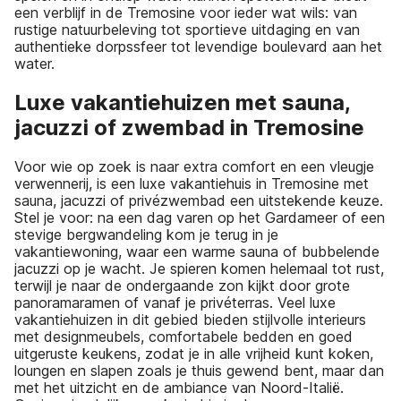
een verblijf in de Tremosine voor ieder wat wils: van
rustige natuurbeleving tot sportieve uitdaging en van
authentieke dorpssfeer tot levendige boulevard aan het
water.
Luxe vakantiehuizen met sauna,
jacuzzi of zwembad in Tremosine
Voor wie op zoek is naar extra comfort en een vleugje
verwennerij, is een luxe vakantiehuis in Tremosine met
sauna, jacuzzi of privézwembad een uitstekende keuze.
Stel je voor: na een dag varen op het Gardameer of een
stevige bergwandeling kom je terug in je
vakantiewoning, waar een warme sauna of bubbelende
jacuzzi op je wacht. Je spieren komen helemaal tot rust,
terwijl je naar de ondergaande zon kijkt door grote
panoramaramen of vanaf je privéterras. Veel luxe
vakantiehuizen in dit gebied bieden stijlvolle interieurs
met designmeubels, comfortabele bedden en goed
uitgeruste keukens, zodat je in alle vrijheid kunt koken,
loungen en slapen zoals je thuis gewend bent, maar dan
met het uitzicht en de ambiance van Noord-Italië.