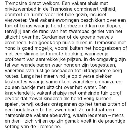
Tremosine direct welkom. Een vakantiehuis met
privézwembad in de Tremosine combineert vrijheid,
comfort en ruimte voor het hele gezin, inclusief
viervoeter. Veel vakantiewoningen beschikken over een
tuin of terras waar je hond onbezorgd kan rondlopen,
terwijl jij aan de rand van het zwembad geniet van het
uitzicht over het Gardameer of de groene heuvels
eromheen. Een goedkoop huisje huren in Tremosine met
hond is goed mogelijk, vooral buiten het hoogseizoen of
met een slimme last minute booking, wanneer je
profiteert van aantrekkelijke prijzen. In de omgeving zijn
tal van wandelpaden waar honden zijn toegestaan,
variërend van rustige bospaden tot uitdagendere berg
routes. Langs het meer vind je op diverse plekken
kustroutes waar je samen kunt wandelen en pauzeren
op een bankje met uitzicht over het water. Een
kindvriendelijk vakantiehuisje met omheinde tuin zorgt
ervoor dat zowel kinderen als hond veilig kunnen
spelen, terwijl ouders ontspannen op het terras zitten of
een boek lezen bij het zwembad. Zo ontstaat een
harmonieuze vakantiebeleving, waarin iedereen – mens
en dier – zich vrij en op zijn gemak voelt in de prachtige
setting van de Tremosine.