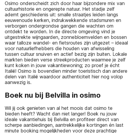
Osimo onderscheidt zich door haar bijzondere mix van
cultuurhistorie en ongerepte natuur. Het stadje zelf
ademt geschiedenis uit: smalle straatjes leiden langs
eeuwenoude kerken, indrukwekkende stadsmuren en
verborgen ondergrondse gangen die wachten om
ontdekt te worden. In de directe omgeving vind je
uitgestrekte wijngaarden, zonnebloemvelden en bossen
waar talloze wandel- en fietsroutes zijn uitgezet – ideaal
voor natuurliefhebbers die houden van afwisseling
tussen cultuur snuiven en actief bezig zijn buiten. Lokale
markten bieden verse streekproducten waarmee je zelf
kunt koken in jouw vakantiewoning; zo proef je écht
Italië! Osimo is bovendien minder toeristisch dan andere
delen van Italië waardoor authenticiteit hier nog volop
aanwezig is.
Boek nu bij Belvilla in osimo
Wil jij ook genieten van al het moois dat osimo te
bieden heeft? Wacht dan niet langer! Boek nu jouw
ideale vakantiehuis bij Belvilla en profiteer direct van
scherpe aanbiedingen, aantrekkelijke kortingen én last
minute booking mogelijkheden voor deze prachtige