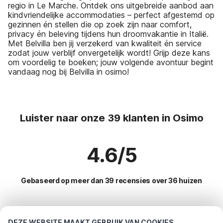
regio in Le Marche. Ontdek ons uitgebreide aanbod aan
kindvriendelijke accommodaties – perfect afgestemd op
gezinnen én stellen die op zoek zijn naar comfort,
privacy én beleving tijdens hun droomvakantie in Italië.
Met Belvilla ben jij verzekerd van kwaliteit én service
zodat jouw verblijf onvergetelijk wordt! Grijp deze kans
om voordelig te boeken; jouw volgende avontuur begint
vandaag nog bij Belvilla in osimo!
Luister naar onze 39 klanten in Osimo
4.6/5
Gebaseerd op meer dan 39 recensies over 36 huizen
Meest populaire bestemmingen voor
DEZE WEBSITE MAAKT GEBRUIK VAN COOKIES