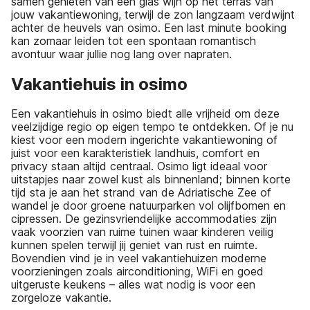
samen genieten van een glas wijn op het terras van
jouw vakantiewoning, terwijl de zon langzaam verdwijnt
achter de heuvels van osimo. Een last minute booking
kan zomaar leiden tot een spontaan romantisch
avontuur waar jullie nog lang over napraten.
Vakantiehuis in osimo
Een vakantiehuis in osimo biedt alle vrijheid om deze
veelzijdige regio op eigen tempo te ontdekken. Of je nu
kiest voor een modern ingerichte vakantiewoning of
juist voor een karakteristiek landhuis, comfort en
privacy staan altijd centraal. Osimo ligt ideaal voor
uitstapjes naar zowel kust als binnenland; binnen korte
tijd sta je aan het strand van de Adriatische Zee of
wandel je door groene natuurparken vol olijfbomen en
cipressen. De gezinsvriendelijke accommodaties zijn
vaak voorzien van ruime tuinen waar kinderen veilig
kunnen spelen terwijl jij geniet van rust en ruimte.
Bovendien vind je in veel vakantiehuizen moderne
voorzieningen zoals airconditioning, WiFi en goed
uitgeruste keukens – alles wat nodig is voor een
zorgeloze vakantie.