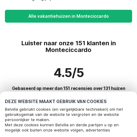
Alle vakantiehuizen in Monteciccardo
Luister naar onze 151 klanten in
Monteciccardo
4.5/5
Gebaseerd op meer dan 151 recensies over 131 huizen
DEZE WEBSITE MAAKT GEBRUIK VAN COOKIES
Belvilla gebruikt cookies (en vergelijkbare technieken) om het
Meest populaire bestemmingen voor
gebruiksgemak van de website te vergroten en de website
persoonlijker te maken.
vakantie
Bel om te boeken
Met deze cookies kunnen Belvilla en derde partijen u op en
mogelijk ook buiten onze website volgen, advertenties
Top steden met top voorzieningen voor vakantie
afstemmen op uw interesses en u informatie laten delen via