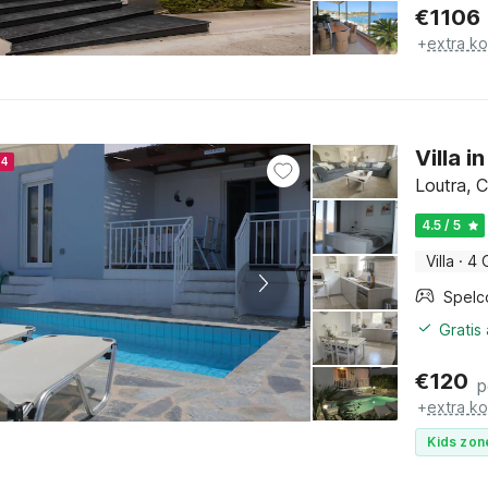
€
1106
+
extra k
Villa 
24
Loutra, C
4.5 / 5
Villa
·
4 
Spelc
Gratis
€
120
p
+
extra k
Kids zon