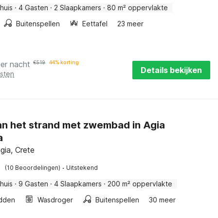
huis
·
4 Gasten
·
2 Slaapkamers
·
80 m² oppervlakte
Buitenspellen
Eettafel
23 meer
per nacht
€
519
44% korting
Details bekijken
osten
aan het strand met zwembad in Agia
a
gia, Crete
·
(10 Beoordelingen)
Uitstekend
huis
·
9 Gasten
·
4 Slaapkamers
·
200 m² oppervlakte
dden
Wasdroger
Buitenspellen
30 meer