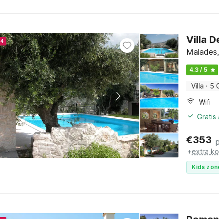
Villa 
24
Malades,
4.3 / 5
Villa
·
5 
Wifi
Gratis
€
353
+
extra k
Kids zon