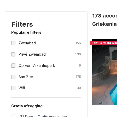
178 acco
Filters
Griekenl
Populaire filters
Zwembad
156
Belvilla Award Wi
Privé Zwembad
130
Op Een Vakantiepark
6
Aan Zee
175
Wifi
30
Gratis afzegging
21 Dagen Gratis Annulering