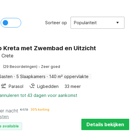
Sorteer op
Populariteit
op Kreta met Zwembad en Uitzicht
 Crete
·
(29 Beoordelingen)
Zeer goed
Gasten
·
5 Slaapkamers
·
140 m² oppervlakte
Parasol
Ligbedden
33 meer
 annuleren tot 43 dagen voor aankomst
er nacht
€
479
30% korting
osten
Details bekijken
e available