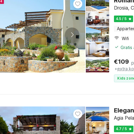
Romant
24
Drosia, C
4.5 / 5
Apparte
Wifi
Gratis
€
109
p
+
extra k
Kids zon
Elegan
Agia Pela
4.7 / 5