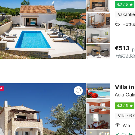
4.7 / 5
Vakantie
Hottu
€
513
p
+
extra k
Villa i
24
Agia Gali
4.3 / 5
Villa
·
6 
Wifi
Gratis