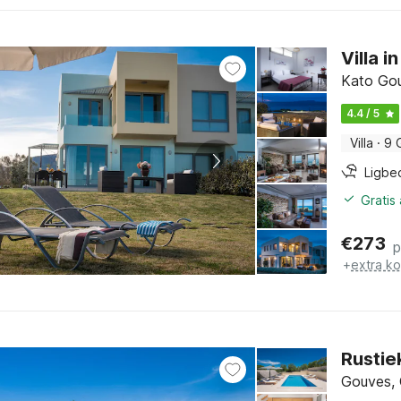
Villa 
Kato Gou
4.4 / 5
Villa
·
9 
Ligbe
Gratis
€
273
p
+
extra k
Rustie
Gouves, 