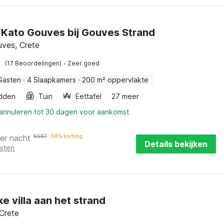
in Kato Gouves bij Gouves Strand
ves, Crete
·
(17 Beoordelingen)
Zeer goed
Gasten
·
4 Slaapkamers
·
200 m² oppervlakte
dden
Tuin
Eettafel
27 meer
 annuleren tot 30 dagen voor aankomst
er nacht
€
667
58% korting
Details bekijken
osten
ke villa aan het strand
Crete