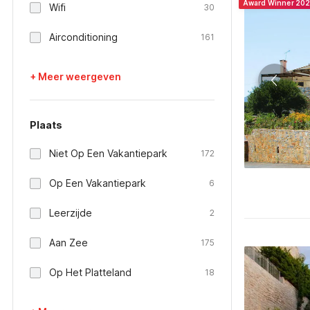
Award Winner 20
Wifi
30
Airconditioning
161
+ Meer weergeven
Plaats
Niet Op Een Vakantiepark
172
Op Een Vakantiepark
6
Leerzijde
2
Aan Zee
175
Op Het Platteland
18