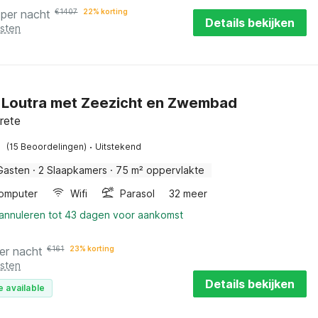
per nacht
€
1407
22% korting
Details bekijken
osten
in Loutra met Zeezicht en Zwembad
rete
·
(15 Beoordelingen)
Uitstekend
Gasten
·
2 Slaapkamers
·
75 m² oppervlakte
omputer
Wifi
Parasol
32 meer
 annuleren tot 43 dagen voor aankomst
er nacht
€
161
23% korting
osten
Details bekijken
e available