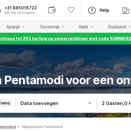
+31 885016722
Help
Bel om te boeken
Spanje
Oostenrijk
Italië
Duitsland
ntvang tot 25% korting op zomerverblijven met code SUMMER
n Pentamodi voor een on
Data toevoegen
2 Gasten
,
0 
lakbij
iekenland
Vakantiehuis Pentamodi