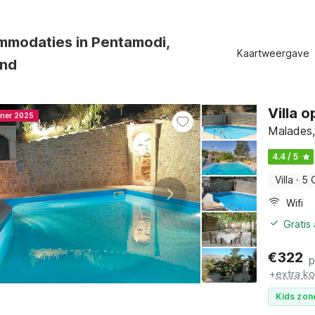
mmodaties in Pentamodi,
Kaartweergave
and
Villa 
nner 2025
Malades,
4.4 / 5
Villa
·
5 
Wifi
Gratis
€
322
p
+
extra k
Kids zon