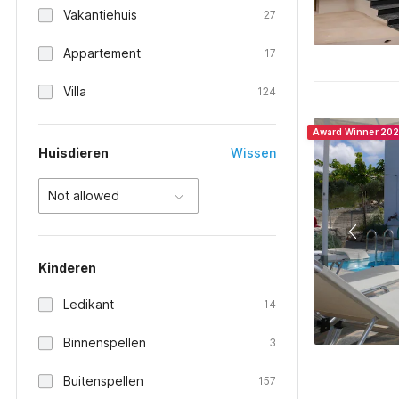
Vakantiehuis
27
Appartement
17
Villa
124
Award Winner 20
Huisdieren
Wissen
Not allowed
Kinderen
Ledikant
14
Binnenspellen
3
Buitenspellen
157