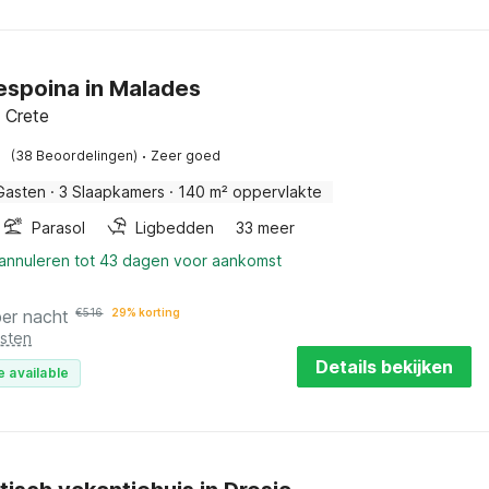
Despoina in Malades
 Crete
·
(38 Beoordelingen)
Zeer goed
Gasten
·
3 Slaapkamers
·
140 m² oppervlakte
Parasol
Ligbedden
33 meer
 annuleren tot 43 dagen voor aankomst
per nacht
€
516
29% korting
osten
Details bekijken
e available