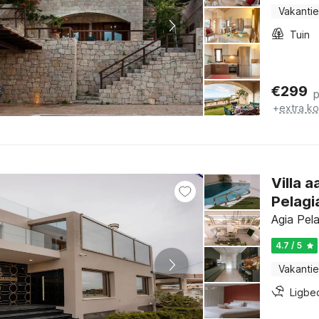
Vakantie
Tuin
€
299
+
extra k
Villa 
Pelagi
Agia Pela
4.7 / 5
Vakantie
Ligbe