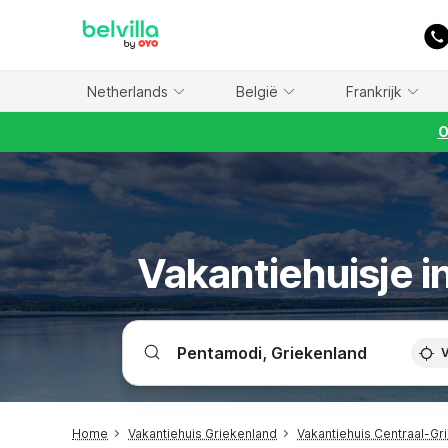
WIZARD MEMBER
Netherlands
België
Frankrijk
O
Vakantiehuisje i
V
Home
Vakantiehuis Griekenland
Vakantiehuis Centraal-Gr