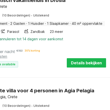
isch vakantiehuis in Drosia
rete
·
(10 Beoordelingen)
Uitstekend
ment
·
2 Gasten
·
1 Huisdier
·
1 Slaapkamer
·
40 m² oppervlakte
Parasol
Zandbak
23 meer
 annuleren tot 14 dagen voor aankomst
er nacht
€
163
30% korting
osten
Details bekijken
e available
te villa voor 4 personen in Agia Pelagia
gia, Crete
·
(10 Beoordelingen)
Uitstekend