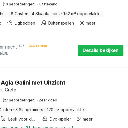
·
(10 Beoordelingen)
Uitstekend
huis
·
8 Gasten
·
4 Slaapkamers
·
152 m² oppervlakte
b
Ligbedden
Buitenspellen
30 meer
er nacht
€
784
36% korting
Details bekijken
osten
n Agia Galini met Uitzicht
ni, Crete
·
(27 Beoordelingen)
Zeer goed
Gasten
·
3 Slaapkamers
·
120 m² oppervlakte
Leuk voor kinderen
Dvd-speler
24 meer
 annuleren tot 21 dagen voor aankomst