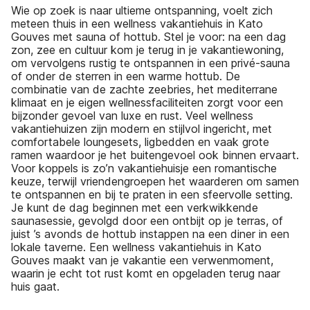
Wie op zoek is naar ultieme ontspanning, voelt zich
meteen thuis in een wellness vakantiehuis in Kato
Gouves met sauna of hottub. Stel je voor: na een dag
zon, zee en cultuur kom je terug in je vakantiewoning,
om vervolgens rustig te ontspannen in een privé-sauna
of onder de sterren in een warme hottub. De
combinatie van de zachte zeebries, het mediterrane
klimaat en je eigen wellnessfaciliteiten zorgt voor een
bijzonder gevoel van luxe en rust. Veel wellness
vakantiehuizen zijn modern en stijlvol ingericht, met
comfortabele loungesets, ligbedden en vaak grote
ramen waardoor je het buitengevoel ook binnen ervaart.
Voor koppels is zo’n vakantiehuisje een romantische
keuze, terwijl vriendengroepen het waarderen om samen
te ontspannen en bij te praten in een sfeervolle setting.
Je kunt de dag beginnen met een verkwikkende
saunasessie, gevolgd door een ontbijt op je terras, of
juist ’s avonds de hottub instappen na een diner in een
lokale taverne. Een wellness vakantiehuis in Kato
Gouves maakt van je vakantie een verwenmoment,
waarin je echt tot rust komt en opgeladen terug naar
huis gaat.