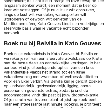
spectaculair; de lucht kleurt oranje en roze terwijl de zee
langzaam donker wordt, een moment dat je keer op
keer wilt vastleggen. Of je nu cultuur wilt opsnuiven,
langs de kust wilt wandelen, watersporten wilt
uitproberen of gewoon wilt genieten van de
Mediterrane sfeer, Kato Gouves biedt een veelzijdige en
sfeervolle basis waar je vakantie echt bijzonder
aanvoelt.
Boek nu bij Belvilla in Kato Gouves
Boek nu je vakantiehuis in Kato Gouves bij Belvilla en
verzeker jezelf van een sfeervolle uitvalsbasis op Kreta
met de beste deals en aantrekkelijke kortingen. In het
aanbod vind je uiteenlopende opties: van een knus
vakantiehuisje vlakbij het strand tot een ruime
vakantiewoning met zwembad of wellnessfaciliteiten
voor een luxer verblijf. Via Belvilla kun je gericht zoeken
op kindvriendelijk, gezinsvriendelijk, ligging, aantal
personen en gewenste extra’s, zodat je snel de
accommodatie vindt die past bij jouw droomvakantie.
Of je nu ruim van tevoren plant of juist op zoek bent
naar een interessante last minute booking, je profiteert