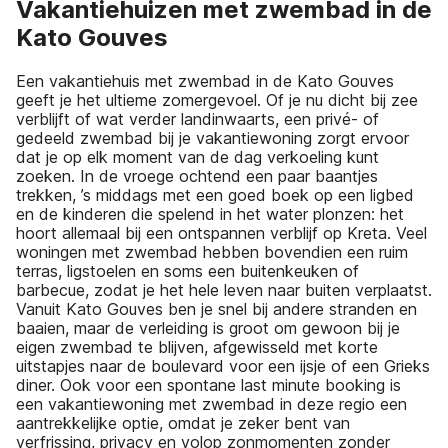
Vakantiehuizen met zwembad in de
Kato Gouves
Een vakantiehuis met zwembad in de Kato Gouves
geeft je het ultieme zomergevoel. Of je nu dicht bij zee
verblijft of wat verder landinwaarts, een privé- of
gedeeld zwembad bij je vakantiewoning zorgt ervoor
dat je op elk moment van de dag verkoeling kunt
zoeken. In de vroege ochtend een paar baantjes
trekken, ’s middags met een goed boek op een ligbed
en de kinderen die spelend in het water plonzen: het
hoort allemaal bij een ontspannen verblijf op Kreta. Veel
woningen met zwembad hebben bovendien een ruim
terras, ligstoelen en soms een buitenkeuken of
barbecue, zodat je het hele leven naar buiten verplaatst.
Vanuit Kato Gouves ben je snel bij andere stranden en
baaien, maar de verleiding is groot om gewoon bij je
eigen zwembad te blijven, afgewisseld met korte
uitstapjes naar de boulevard voor een ijsje of een Grieks
diner. Ook voor een spontane last minute booking is
een vakantiewoning met zwembad in deze regio een
aantrekkelijke optie, omdat je zeker bent van
verfrissing, privacy en volop zonmomenten zonder